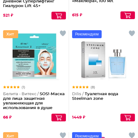
«Маклюра», 100 мл.
дневной Суперлифтинг
Гиалурон Lift 45+
615 ₽
521 ₽
Рекомендуем
(1)
(8)
Белита - Витекс /
SOS!-Маска
Dilis /
Туалетная вода
для лица защитная
Steelman zone
увлажняющая для
использования в душе
66 ₽
1449 ₽
Рекомендуем