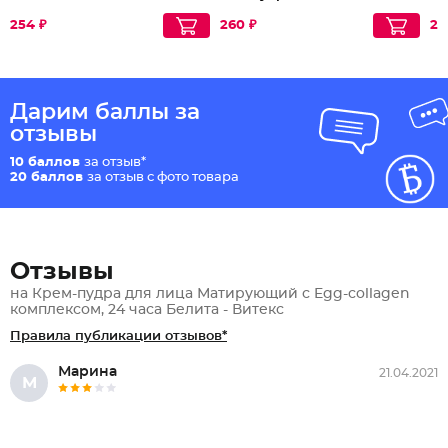
254 ₽
260 ₽
28
Дарим баллы за
отзывы
10 баллов
за отзыв*
20 баллов
за отзыв с фото товара
Отзывы
на Крем-пудра для лица Матирующий с Egg-collagen
комплексом, 24 часа Белита - Витекс
Правила публикации отзывов*
Марина
21.04.2021
М