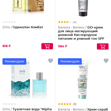
(4)
Dilis /
Одеколон Комбат
Белита - Витекс /
DD-крем
для лица матирующий
дневной Кислородное
питание и ровный тон SPF
15
616 ₽
364 ₽
Рекомендуем
Рекомендуем
(8)
Dilis /
Туалетная вода "Alpha
Белита - Витекс /
Крем-скраб