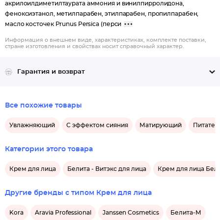
акрилоилдиметилтаурата аммония и винилпирролидона,
феноксиэтанол, метилпарабен, этилпарабен, пропилпарабен,
масло косточек Prunus Persica (перси
Информация о внешнем виде, характеристиках, комплекте поставки,
стране изготовления и свойствах носит справочный характер.
Гарантия и возврат
Все похожие товары
Увлажняющий
С эффектом сияния
Матирующий
Питател
Категории этого товара
Крем для лица
Белита - Витэкс для лица
Крем для лица Бели
Другие бренды с типом Крем для лица
Kora
Aravia Professional
Janssen Cosmetics
Белита-М