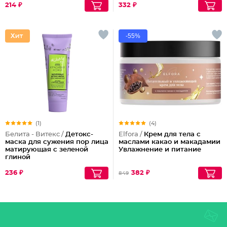
214 ₽
332 ₽
-55%
(1)
(4)
Белита - Витекс /
Детокс-
Elfora /
Крем для тела с
маска для сужения пор лица
маслами какао и макадамии
матирующая с зеленой
Увлажнение и питание
глиной
236 ₽
382 ₽
849