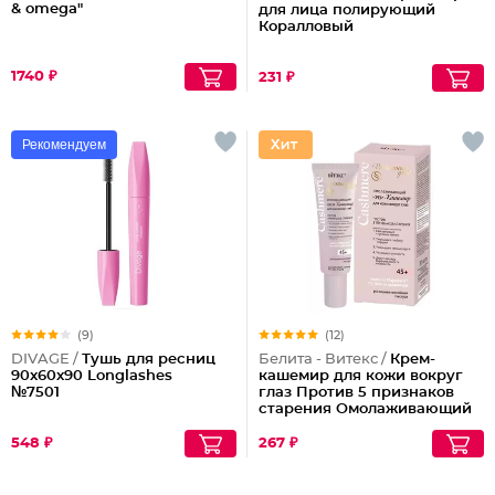
& omega"
для лица полирующий
Коралловый
1740 ₽
231 ₽
Рекомендуем
(9)
(12)
DIVAGE /
Тушь для ресниц
Белита - Витекс /
Крем-
90x60x90 Longlashes
кашемир для кожи вокруг
№7501
глаз Против 5 признаков
старения Омолаживающий
45+
548 ₽
267 ₽