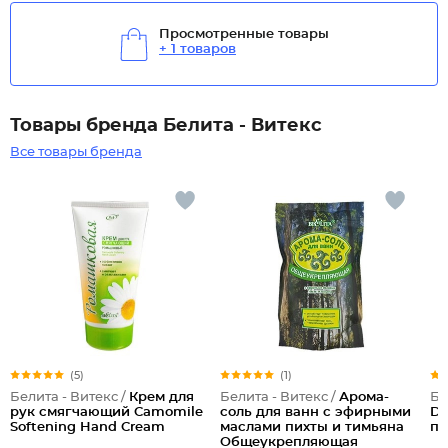
Просмотренные товары
+ 1 товаров
Товары бренда Белита - Витекс
Все товары бренда
(5)
(1)
Белита - Витекс /
Крем для
Белита - Витекс /
Арома-
Бе
рук смягчающий Camomile
соль для ванн с эфирными
D-
Softening Hand Cream
маслами пихты и тимьяна
по
Общеукрепляющая