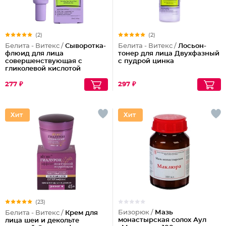
(2)
(2)
Белита - Витекс /
Сыворотка-
Белита - Витекс /
Лосьон-
флюид для лица
тонер для лица Двухфазный
совершенствующая с
с пудрой цинка
гликолевой кислотой
277 ₽
297 ₽
(23)
Бизорюк /
Мазь
Белита - Витекс /
Крем для
монастырская солох Аул
лица шеи и декольте