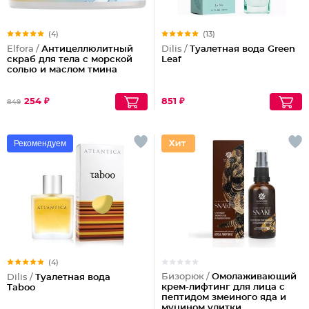
(4)
(13)
Elfora /
Антицеллюлитный
Dilis /
Туалетная вода Green
скраб для тела с морской
Leaf
солью и маслом тмина
254 ₽
851 ₽
849
Рекомендуем
(4)
Бизорюк /
Омолаживающий
Dilis /
Туалетная вода
крем-лифтинг для лица с
Taboo
пептидом змеиного яда и
муцином улитки