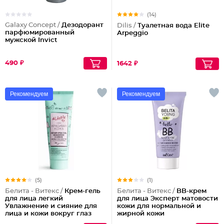
(14)
Galaxy Concept /
Дезодорант
Dilis /
Туалетная вода Elite
парфюмированный
Arpeggio
мужской Invict
490 ₽
1642 ₽
Рекомендуем
Рекомендуем
(5)
(1)
Белита - Витекс /
Крем-гель
Белита - Витекс /
BB-крем
для лица легкий
для лица Эксперт матовости
Увлажнение и сияние для
кожи для нормальной и
лица и кожи вокруг глаз
жирной кожи