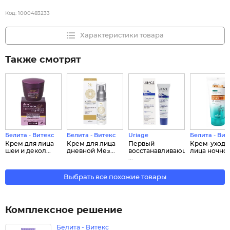
Код:
1000483233
Характеристики товара
Также смотрят
Белита - Витекс
Белита - Витекс
Uriage
Белита - Вит
Крем для лица
Крем для лица
Первый
Крем-уход 
шеи и декол...
дневной Мез...
восстанавливающий
лица ночной.
...
Выбрать все похожие товары
Комплексное решение
Белита - Витекс