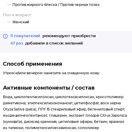
коже ровный тон и здоровое свечение.
Против жирного блеска /
Против черных точек
Масло персика питает, увлажняет и смягчает кожу, повышает
Пол и возраст
ее упругость и эластичность, стимулирует процессы
Женский
восстановления.
11 покупателей
рекомендуют приобрести
47 раз
добавили в список желаний
Способ применения
Утром и/или вечером нанесите на очищенную кожу.
Активные компоненты / состав
Вода, циклопентасилоксан, циклогексасилоксан, кроссполимер
диметикона, этилгексилизононаноат, цетилфосфат, воск зерна
Oryza Sativa (риса), ППГ-15 стеариловый эфир, бегениловый спирт,
изодецилнеопентаноат, глицерин, экстракт плодов Citrus Japonica
(кумквата), диоксид кремния, цетиловые эфиры, бетаин, крахмал
из тапиоки, полиметилсилсесквиоксан, сополимер