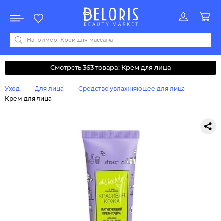
Распродажа
Акции
Новинки
Хит продаж
Все бренды
0-9
A
B
C
D
E
F
G
H
I
J
K
L
M
N
O
P
Q
R
S
T
U
V
W
Y
Z
А
Б
В
Д
З
И
М
О
К
Л
Н
П
Р
С
Т
У
Ф
Ч
Смотреть 363 товара: Крем для лица
Уход
Для лица
Средство увлажняющее для лица
Крем для лица