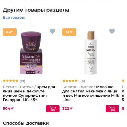
Другие товары раздела
Все товары
(19)
(25)
Белита - Витекс /
Крем для
Белита - Витекс /
Молочко
Бе
лица шеи и декольте
для снятия макияжа с лица
ли
ночной Суперлифтинг
и век Мягкое очищение Milk
ко
Гиалурон Lift 45+
Line
50
504 ₽
322 ₽
81
Способы доставки