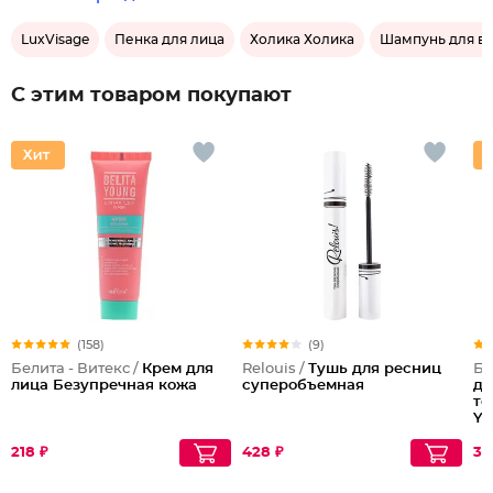
LuxVisage
Пенка для лица
Холика Холика
Шампунь для в
С этим товаром покупают
(158)
(9)
Белита - Витекс /
Крем для
Relouis /
Тушь для ресниц
Бе
лица Безупречная кожа
суперобъемная
дл
то
Yo
218 ₽
428 ₽
30