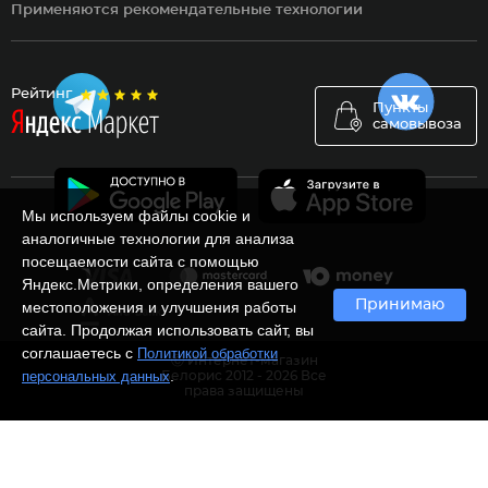
Применяются рекомендательные технологии
Рейтинг
Пункты
самовывоза
Мы используем файлы cookie и
аналогичные технологии для анализа
посещаемости сайта с помощью
Яндекс.Метрики, определения вашего
Принимаю
местоположения и улучшения работы
сайта. Продолжая использовать сайт, вы
соглашаетесь с
Политикой обработки
Ⓒ Интернет-магазин
.
персональных данных
Белорис 2012 - 2026 Все
права защищены