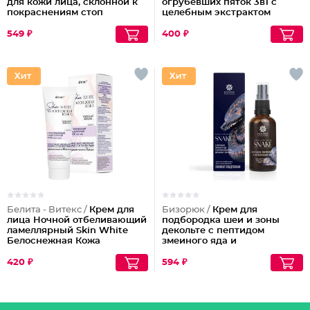
для кожи лица, склонной к
огрубевших пяток 3в1 с
покраснениям стоп
целебным экстрактом
купероз
монарды и натуральными
маслами
549 ₽
400 ₽
Белита - Витекс /
Крем для
Бизорюк /
Крем для
лица Ночной отбеливающий
подбородка шеи и зоны
ламеллярный Skin White
декольте с пептидом
Белоснежная Кожа
змеиного яда и
антиоксидантами
420 ₽
594 ₽