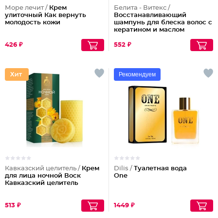
Море лечит /
Крем
Белита - Витекс /
улиточный Как вернуть
Восстанавливающий
молодость кожи
шампунь для блеска волос с
кератином и маслом
арганы
426 ₽
552 ₽
Рекомендуем
Кавказский целитель /
Крем
Dilis /
Туалетная вода
для лица ночной Воск
One
Кавказский целитель
513 ₽
1449 ₽