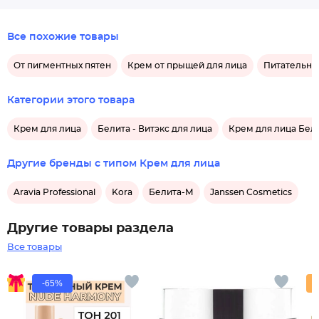
Все похожие товары
От пигментных пятен
Крем от прыщей для лица
Питательн
Категории этого товара
Крем для лица
Белита - Витэкс для лица
Крем для лица Бели
Другие бренды с типом Крем для лица
Aravia Professional
Kora
Белита-М
Janssen Cosmetics
Другие товары раздела
Все товары
-65%