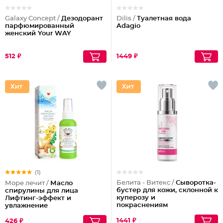
Galaxy Concept /
Дезодорант
Dilis /
Туалетная вода
парфюмированный
Adagio
женский Your WAY
512 ₽
1449 ₽
(1)
Белита - Витекс /
Сыворотка-
Море лечит /
Масло
бустер для кожи, склонной к
спирулины для лица
куперозу и
Лифтинг-эффект и
покраснениям
увлажнение
1441 ₽
426 ₽