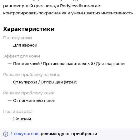
равномерный цвет лица, а Redyless® помогает
контролировать покраснения и уменьшает их интенсивность.
Характеристики
По типу кожи
Для жирной
Эффект для кожи
Питательный /
Противовоспалительный /
Для гладкости
Решаем проблему на лице
От купероза /
От прыщей (угрей)
Решаем проблему кожи
От пигментных пятен
Пол и возраст
Женский
1 покупатель
рекомендуют приобрести