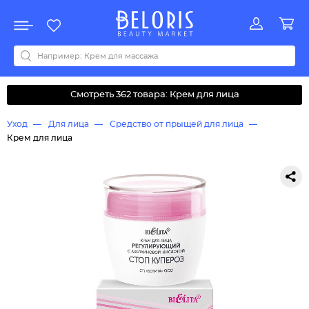
Распродажа
Акции
Новинки
Хит продаж
Все бренды
0-9
A
B
C
D
E
F
G
H
I
J
K
L
M
N
O
P
Q
R
S
T
U
V
W
Y
Z
А
Б
В
Д
З
И
М
О
К
Л
Н
П
Р
С
Т
У
Ф
Ч
Смотреть 362 товара: Крем для лица
Уход
Для лица
Средство от прыщей для лица
Крем для лица