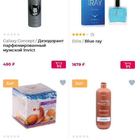
(1)
Galaxy Concept /
Дезодорант
Dilis /
Blue ray
парфюмированный
мужской Invict
490 ₽
1679 ₽