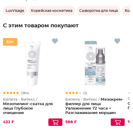
LuxVisage
Корейская косметика
Сыворотка для лица
Хол
С этим товаром покупают
(384)
(2)
Тр
Белита - Витекс /
Белита - Витекс /
Мезокрем-
Of
Мезопилинг-скатка для
филлер для лица
Пы
лица Глубокое
Увлажнение 72 часа +
очищение
Разглаживание морщин
14
432 ₽
588 ₽