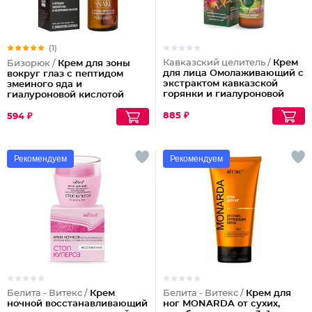
(1)
Кавказский целитель /
Крем
Бизорюк /
Крем для зоны
для лица Омолаживающий с
вокруг глаз с пептидом
экстрактом кавказской
змеиного яда и
горянки и гиалуроновой
гиалуроновой кислотой
кислотой
885 ₽
594 ₽
Рекомендуем
Рекомендуем
Белита - Витекс /
Крем
Белита - Витекс /
Крем для
ночной восстанавливающий
ног MONARDA от сухих,