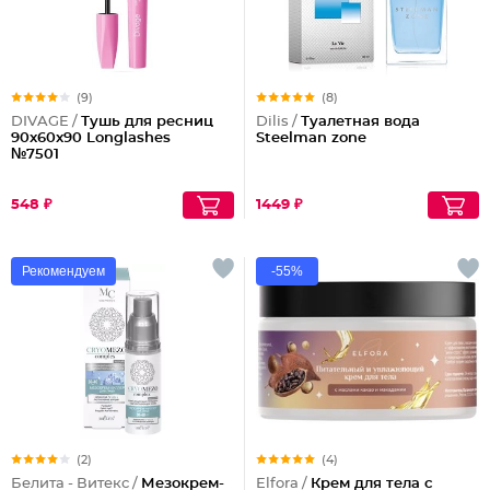
(9)
(8)
DIVAGE /
Тушь для ресниц
Dilis /
Туалетная вода
90x60x90 Longlashes
Steelman zone
№7501
548 ₽
1449 ₽
Рекомендуем
-55%
(2)
(4)
Белита - Витекс /
Мезокрем-
Elfora /
Крем для тела с