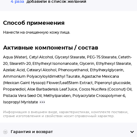
4 раза
добавили в список желаний
Способ применения
Нанести на очищенную кожу лица.
Активные компоненты / состав
Aqua (Water), Cetyl Alcohol, Glyceryl Stearate, PEG-75 Stearate, Ceteth-
20, Steareth-20, Ethylhexyl Isononanoate, Glycerin, Ethylhexyl Stearate,
Azelaic Acid, Cetearyl Alcohol, Phenoxyethanol, Ethylhexylglycerin,
Ammonium Polyacryloyldimethyl Taurate, Agastache Mexicana
(Mexican Gaint Hyssop) Flower/Leaf/Stem Extract, Piperonyl glucoside,
Propanediol, Aloe Barbadensis Leaf Juice, Cocos Nucifera (Coconut) Oil,
Pistacia Vera Seed Oil, Methylparaben, Polyacrylate Crosspolymer-6,
Isopropyl Myristate
Информация о внешнем виде, характеристиках, комплекте поставки,
стране изготовления и свойствах носит справочный характер.
Гарантия и возврат