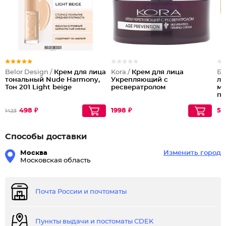
Belor Design /
Крем для лица
Kora /
Крем для лица
Бе
тональный Nude Harmony,
Укрепляющий с
ли
Тон 201 Light beige
ресвератролом
му
пе
Li
498 ₽
1998 ₽
55
1423
Способы доставки
Москва
Изменить город
Московская область
Почта России и почтоматы
Пункты выдачи и постоматы CDEK