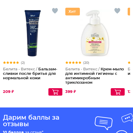
(2)
(20)
Белита - Витекс /
Бальзам-
Белита - Витекс /
Крем-мыло
Бе
сливки после бритья для
для интимной гигиены с
и
нормальной кожи
антимикробным
триклозаном
209 ₽
399 ₽
12
Дарим баллы за
отзывы
10 баллов
за отзыв*