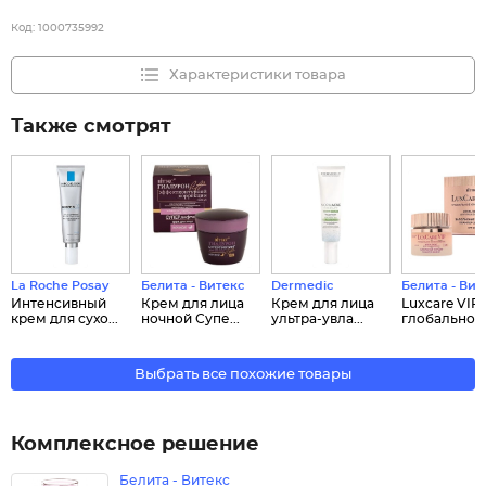
Код:
1000735992
Характеристики товара
Также смотрят
La Roche Posay
Белита - Витекс
Dermedic
Белита - Вит
Интенcивный
Крем для лица
Крем для лица
Luxcare VIP
крем для сухо...
ночной Супе...
ультра-увла...
глобальное 
Выбрать все похожие товары
Комплексное решение
Белита - Витекс