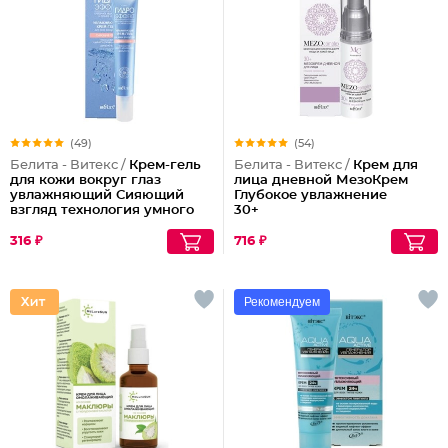
(49)
(54)
Белита - Витекс /
Крем-гель
Белита - Витекс /
Крем для
для кожи вокруг глаз
лица дневной МезоКрем
увлажняющий Сияющий
Глубокое увлажнение
взгляд технология умного
30+
увлажнения
Гидроэффект
316 ₽
716 ₽
Рекомендуем