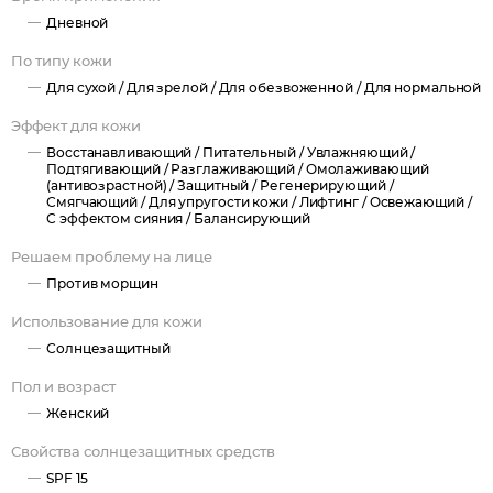
Дневной
По типу кожи
Для сухой /
Для зрелой /
Для обезвоженной /
Для нормальной
Эффект для кожи
Восстанавливающий /
Питательный /
Увлажняющий /
Подтягивающий /
Разглаживающий /
Омолаживающий
(антивозрастной) /
Защитный /
Регенерирующий /
Смягчающий /
Для упругости кожи /
Лифтинг /
Освежающий /
С эффектом сияния /
Балансирующий
Решаем проблему на лице
Против морщин
Использование для кожи
Солнцезащитный
Пол и возраст
Женский
Свойства солнцезащитных средств
SPF 15