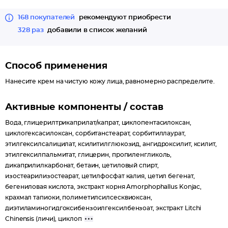
168 покупателей
рекомендуют приобрести
328 раз
добавили в список желаний
Способ применения
Нанесите крем на чистую кожу лица, равномерно распределите.
Активные компоненты / состав
Вода, глицерилтрикаприлат/капрат, циклопентасилоксан,
циклогексасилоксан, сорбитанстеарат, сорбитиллаурат,
этилгексилсалицилат, ксилитилглюкозид, ангидроксилит, ксилит,
этилгексилпальмитат, глицерин, пропиленгликоль,
дикаприлилкарбонат, бетаин, цетиловый спирт,
изостеарилизостеарат, цетилфосфат калия, цетил бегенат,
бегениловая кислота, экстракт корня Amorphophallus Konjac,
крахмал тапиоки, полиметилсилсесквиоксан,
диэтиламиногидгоксибензоилгексилбензоат, экстракт Litchi
Chinensis (личи), циклоп