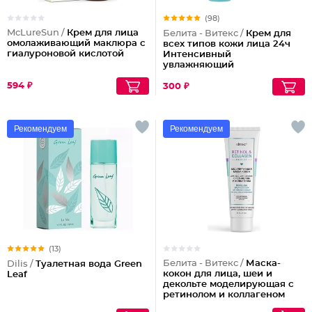
(98)
McLureSun /
Крем для лица
Белита - Витекс /
Крем для
омолаживающий маклюра с
всех типов кожи лица 24ч
гиалуроновой кислотой
Интенсивный
увлажняющий
594 ₽
300 ₽
Рекомендуем
Рекомендуем
(13)
Белита - Витекс /
Маска-
Dilis /
Туалетная вода Green
кокон для лица, шеи и
Leaf
декольте моделирующая с
ретинолом и коллагеном