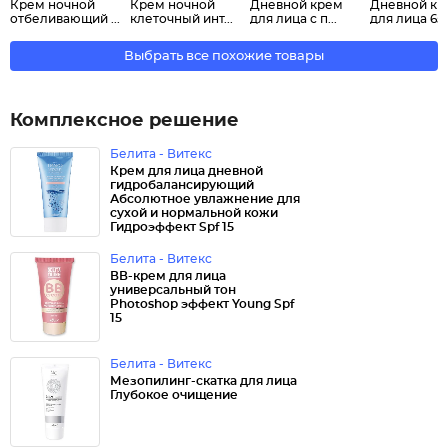
Крем ночной
Крем ночной
Дневной крем
Дневной кр
отбеливающий ...
клеточный инт...
для лица с п...
для лица 65 .
Выбрать все похожие товары
Комплексное решение
Белита - Витекс
Крем для лица дневной
гидробалансирующий
Абсолютное увлажнение для
сухой и нормальной кожи
Гидроэффект Spf 15
Белита - Витекс
ВВ-крем для лица
универсальный тон
Photoshop эффект Young Spf
15
Белита - Витекс
Мезопилинг-скатка для лица
Глубокое очищение