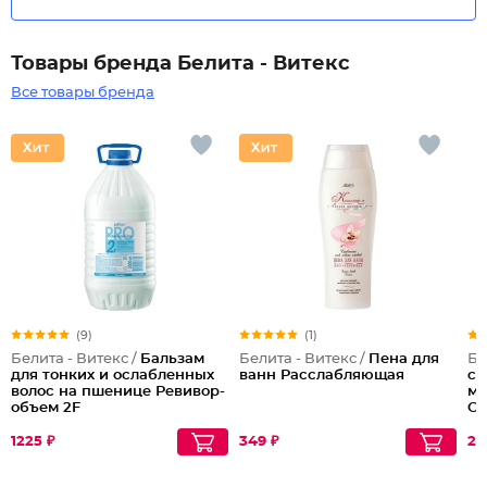
Товары бренда Белита - Витекс
Все товары бренда
(9)
(1)
Белита - Витекс /
Бальзам
Белита - Витекс /
Пена для
Бе
для тонких и ослабленных
ванн Расслабляющая
со
волос на пшенице Ревивор-
ма
объем 2F
О
1225 ₽
349 ₽
26