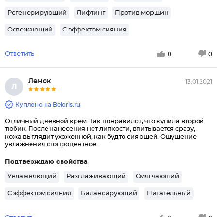
Регенерирующий
Лифтинг
Против морщин
Освежающий
С эффектом сияния
Ответить
0
0
Ленок
13.01.2021
Л
Куплено на Beloris.ru
Отличный дневной крем. Так понравился, что купила второй
тюбик. После нанесения нет липкости, впитывается сразу,
кожа выглядит ухоженной, как будто сияющей. Ощущение
увлажнения стопроцентное.
Подтверждаю свойства
Увлажняющий
Разглаживающий
Смягчающий
С эффектом сияния
Балансирующий
Питательный