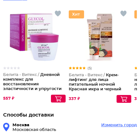
(5)
Белита - Витекс /
Дневной
Белита - Витекс /
Крем-
Бе
комплекс для
лифтинг для лица
но
восстановления
питательный ночной
ли
эластичности и упругости
Красная икра и черный
пи
кожи лица SPF 30
трюфель
557 ₽
337 ₽
38
Способы доставки
Москва
Изменить город
Московская область