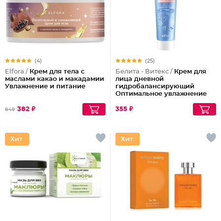
(4)
(25)
Elfora /
Крем для тела с
Белита - Витекс /
Крем для
маслами какао и макадамии
лица дневной
Увлажнение и питание
гидробалансирующий
Оптимальное увлажнение
для жирной и
комбинированной кожи
382 ₽
355 ₽
849
Гидроэффект Spf 15