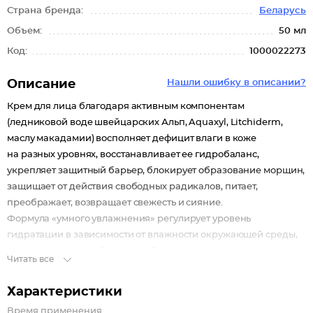
Страна бренда:
Беларусь
Объем:
50 мл
Код:
1000022273
Описание
Нашли ошибку в описании?
Крем для лица благодаря активным компонентам
(ледниковой воде швейцарских Альп, Aquaxyl, Litchiderm,
маслу макадамии) восполняет дефицит влаги в коже
на разных уровнях, восстанавливает ее гидробаланс,
укрепляет защитный барьер, блокирует образование морщин,
защищает от действия свободных радикалов, питает,
преображает, возвращает свежесть и сияние.
Формула «умного увлажнения» регулирует уровень
гидратации в зависимости от влажности окружающей среды,
интенсивнее воздействуя на обезвоженные участки кожи.
Читать все
Солнцезащитный фильтр защищает кожу от фотостарения.
Характеристики
Время применения