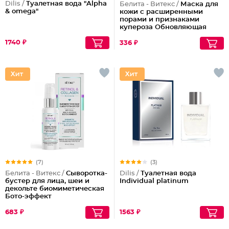
Dilis /
Туалетная вода "Alpha
Белита - Витекс /
Маска для
& omega"
кожи с расширенными
порами и признаками
купероза Обновляющая
1740 ₽
336 ₽
(7)
(3)
Белита - Витекс /
Сыворотка-
Dilis /
Туалетная вода
бустер для лица, шеи и
Individual platinum
декольте биомиметическая
Бото-эффект
683 ₽
1563 ₽