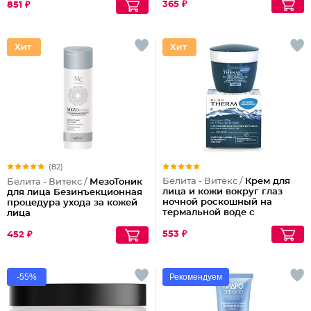
365 ₽
851 ₽
(82)
Белита - Витекс /
Крем для
Белита - Витекс /
МезоТоник
лица и кожи вокруг глаз
для лица Безинъекционная
ночной роскошный на
процедура ухода за кожей
термальной воде с
лица
микросферами голубого
ретинола Blue Therm
553 ₽
452 ₽
-55%
Рекомендуем