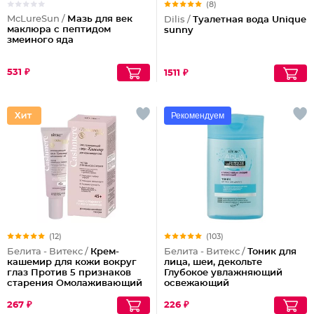
(8)
McLureSun /
Мазь для век
Dilis /
Туалетная вода Unique
маклюра с пептидом
sunny
змеиного яда
531 ₽
1511 ₽
Рекомендуем
(12)
(103)
Белита - Витекс /
Крем-
Белита - Витекс /
Тоник для
кашемир для кожи вокруг
лица, шеи, декольте
глаз Против 5 признаков
Глубокое увлажняющий
старения Омолаживающий
освежающий
45+
267 ₽
226 ₽