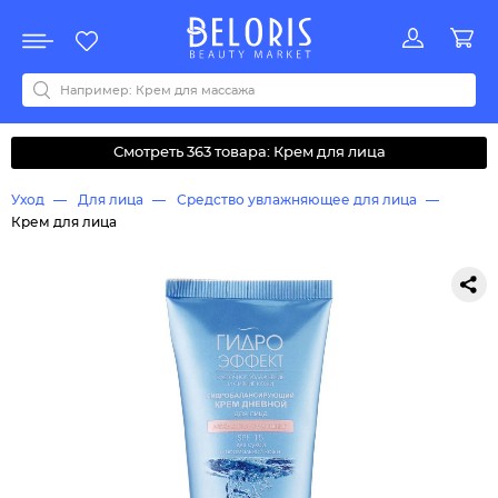
Распродажа
Акции
Новинки
Хит продаж
Все бренды
0-9
A
B
C
D
E
F
G
H
I
J
K
L
M
N
O
P
Q
R
S
T
U
V
W
Y
Z
А
Б
В
Д
З
И
М
О
К
Л
Н
П
Р
С
Т
У
Ф
Ч
Смотреть 363 товара: Крем для лица
Уход
Для лица
Средство увлажняющее для лица
Крем для лица