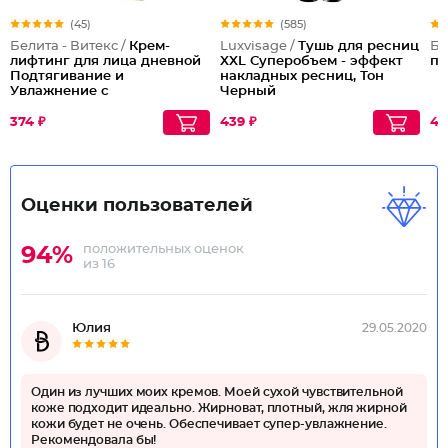
(45)
(585)
Белита - Витекс /
Крем-
Luxvisage /
Тушь для ресниц
Бе
лифтинг для лица дневной
XXL Суперобъем - эффект
пр
Подтягивание и
накладных ресниц, Тон
Увлажнение с
Черный
гиалуроновой кислотой
374 ₽
439 ₽
41
Оценки пользователей
положительных оценок
94%
из 16
Юлия
29.05.2020
Один из лучших моих кремов. Моей сухой чувствительной
коже подходит идеально. Жирноват, плотный, жля жирной
кожи будет не очень. Обеспечивает супер-увлажнение.
Рекомендовала бы!