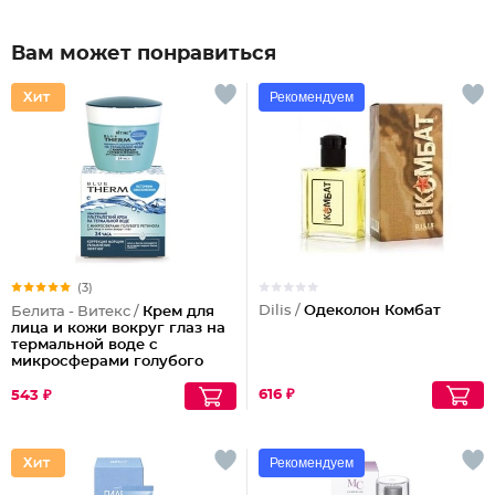
Вам может понравиться
Рекомендуем
(3)
Dilis /
Одеколон Комбат
Белита - Витекс /
Крем для
лица и кожи вокруг глаз на
термальной воде с
микросферами голубого
ретинола 24 часа Blue
Therm
616 ₽
543 ₽
Рекомендуем