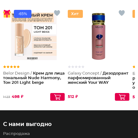
-65%
Belor Design /
Крем для лица
Galaxy Concept /
Дезодорант
Бе
тональный Nude Harmony,
парфюмированный
ре
Тон 201 Light beige
женский Your WAY
уд
об
498 ₽
512 ₽
55
1423
С нами выгодно
Распродажа