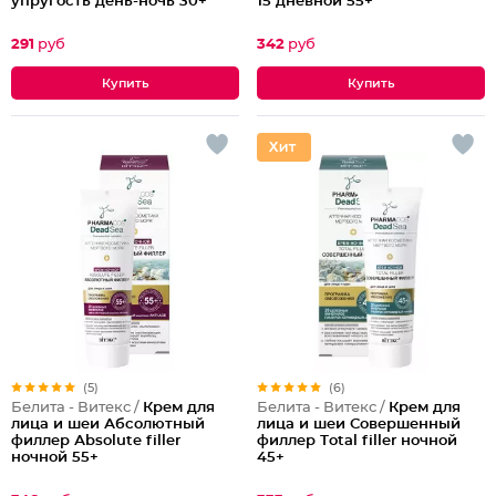
упругость день-ночь 30+
15 дневной 55+
291
руб
342
руб
(5)
(6)
Белита - Витекс /
Крем для
Белита - Витекс /
Крем для
лица и шеи Абсолютный
лица и шеи Совершенный
филлер Аbsolute filler
филлер Тotal filler ночной
ночной 55+
45+