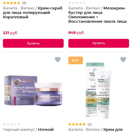
(8)
Белита - Витекс /
Мезокрем-
Белита - Витекс /
Крем-скраб
бустер для лица
для лица полирующий
Омоложение +
Коралловый
Восстановление овала лица
50-60 лет
649
руб
231
руб
(6)
Черный жемчуг /
Ночной
Белита - Витекс /
Крем для