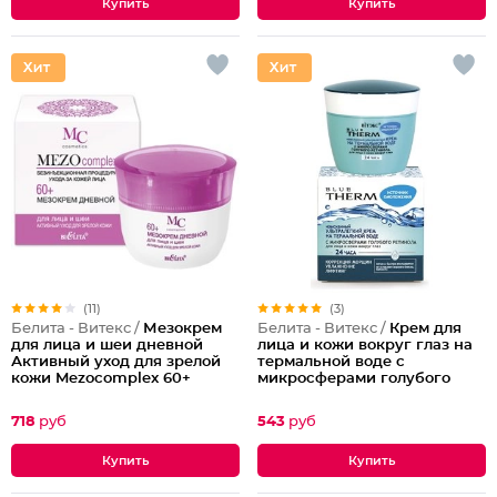
(11)
(3)
Белита - Витекс /
Мезокрем
Белита - Витекс /
Крем для
для лица и шеи дневной
лица и кожи вокруг глаз на
Активный уход для зрелой
термальной воде с
кожи Mezocomplex 60+
микросферами голубого
ретинола 24 часа Blue Therm
718
руб
543
руб