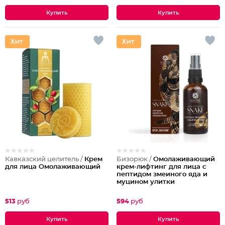
Кавказский целитель /
Крем
Бизорюк /
Омолаживающий
для лица Омолаживающий
крем-лифтинг для лица с
пептидом змеиного яда и
муцином улитки
513
руб
594
руб