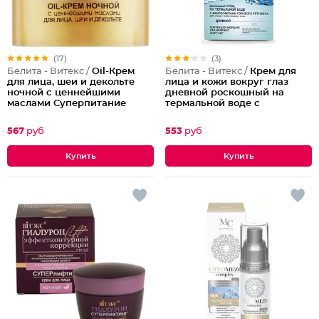
(17)
(3)
Белита - Витекс /
Oil-Крем
Белита - Витекс /
Крем для
для лица, шеи и декольте
лица и кожи вокруг глаз
ночной с ценнейшими
дневной роскошный на
маслами Суперпитание
термальной воде с
Аргана и миндаль
микросферами голубого
ретинола Blue Therm
567
руб
553
руб