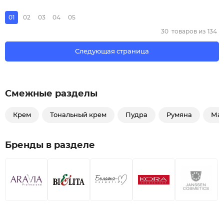
01
02
03
04
05
30
товаров из
134
Следующая страница
Смежные разделы
Крем
Тональный крем
Пудра
Румяна
Ма
Бренды в разделе