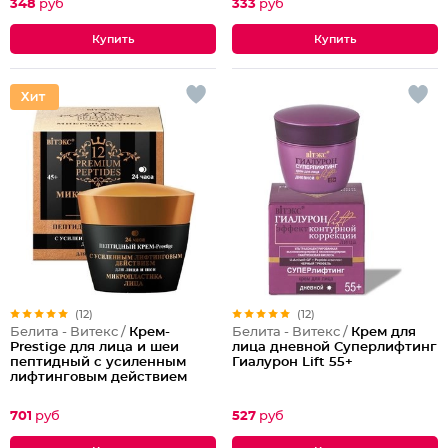
348
руб
333
руб
(12)
(12)
Белита - Витекс /
Крем-
Белита - Витекс /
Крем для
Prestige для лица и шеи
лица дневной Суперлифтинг
пептидный с усиленным
Гиалурон Lift 55+
лифтинговым действием
24ч.
701
руб
527
руб