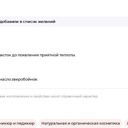
добавили в список желаний
сток до появления приятной теплоты.
 масло зверобойное.
ане изготовления и свойствах носит справочный характер.
никюр и педикюр
Натуральная и органическая косметика