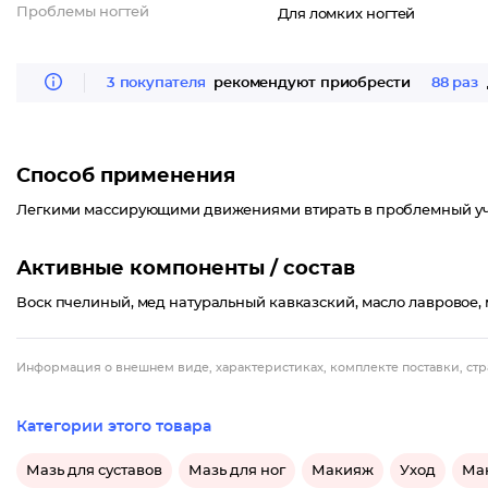
Проблемы ногтей
Для ломких ногтей
3 покупателя
рекомендуют приобрести
88 раз
Способ применения
Легкими массирующими движениями втирать в проблемный уча
Активные компоненты / состав
Воск пчелиный, мед натуральный кавказский, масло лавровое,
Информация о внешнем виде, характеристиках, комплекте поставки, стр
Категории этого товара
Мазь для суставов
Мазь для ног
Макияж
Уход
Ма