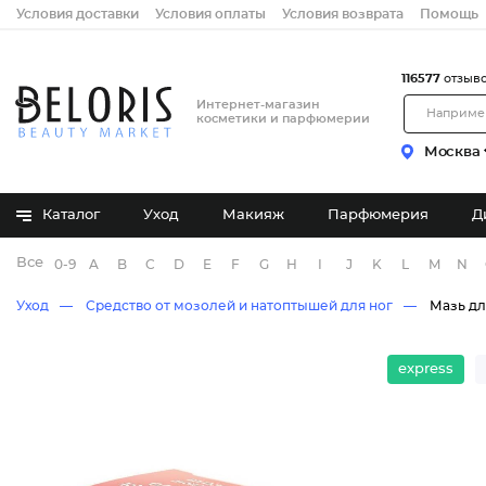
Условия доставки
Условия оплаты
Условия возврата
Помощь
116577
отзыв
Интернет-магазин
косметики и парфюмерии
Москва
Каталог
Уход
Макияж
Парфюмерия
Д
Все бренды
0-9
A
B
C
D
E
F
G
H
I
J
K
L
M
N
Уход
Средство от мозолей и натоптышей для ног
Мазь дл
express