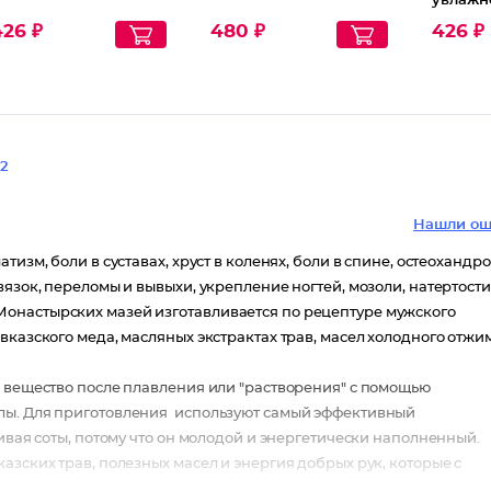
увлажн
426 ₽
480 ₽
426 ₽
2
Нашли ош
изм, боли в суставах, хруст в коленях, боли в спине, остеохандро
язок, переломы и вывыхи, укрепление ногтей, мозоли, натертости
онастырских мазей изготавливается по рецептуре мужского
вказского меда, масляных экстрактах трав, масел холодного отжи
е вещество после плавления или "растворения" с помощью
лы. Для приготовления используют самый эффективный
ивая соты, потому что он молодой и энергетически наполненный.
зских трав, полезных масел и энергия добрых рук, которые с