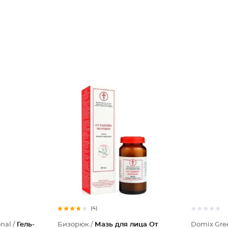
(4)
nal /
Гель-
Бизорюк /
Мазь для лица От
Domix Gree