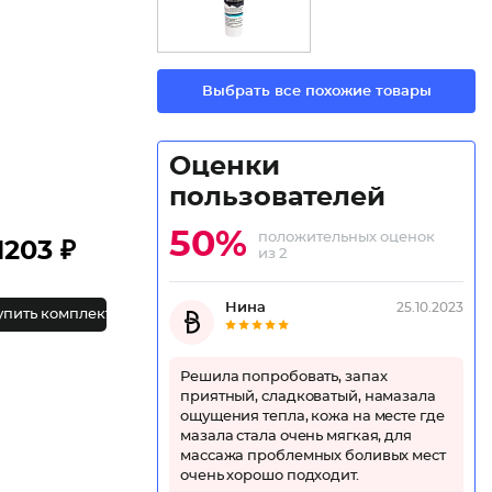
Выбрать все похожие товары
Оценки
пользователей
50%
положительных оценок
1203 ₽
из 2
Нина
25.10.2023
упить комплект
Решила попробовать, запах
приятный, сладковатый, намазала
ощущения тепла, кожа на месте где
мазала стала очень мягкая, для
массажа проблемных боливых мест
очень хорошо подходит.