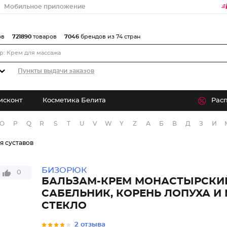
Мобильное приложение
ов
721890
товаров
7046
брендов из 74 стран
Пункты выдачи заказов
исконт
Косметика Белита
Рас
O
P
Q
R
S
T
U
V
W
Y
Z
А
Б
В
Д
З
И
я суставов
БИЗОРЮК
0
БАЛЬЗАМ-КРЕМ МОНАСТЫРСКИ
САБЕЛЬНИК, КОРЕНЬ ЛОПУХА И
СТЕКЛО
2 отзыва