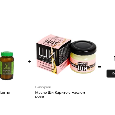
+
=
К
Бизорюк
Панты
Масло Ши Карите с маслом
розы