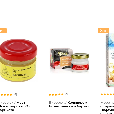
(1)
(3)
изорюк /
Мазь
Бизорюк /
Кольдкрем
Море ле
онастырская От
Божественный бархат
спирул
арикоза
Лифтин