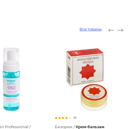
Все товары
(1)
n Professional /
Бизорюк /
Крем-бальзам