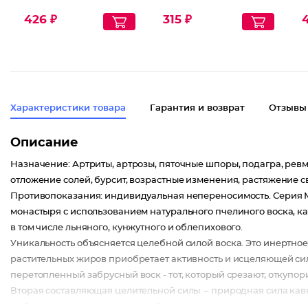
426 ₽
315 ₽
Характеристики товара
Гарантия и возврат
Отзывы
Описание
Назначение: Артриты, артрозы, пяточные шпоры, подагра, ревмат
отложение солей, бурсит, возрастные изменения, растяжение св
Противопоказания: индивидуальная непереносимость. Серия М
монастыря с использованием натурального пчелиного воска, ка
в том числе льняного, кунжутного и облепихового.
Уникальность объясняется целебной силой воска. Это инертно
растительных жиров приобретает активность и исцеляющей си
перетопленный забрусный воск - тот, который срезают, откупор
Вторая составляющая целительной силы – природная сила кавка
любовью изготавливают волшебные крема.