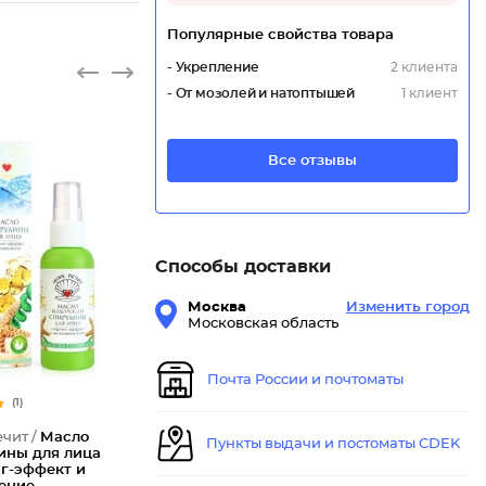
Популярные свойства товара
- Укрепление
2 клиента
- От мозолей и натоптышей
1 клиент
Все отзывы
Способы доставки
Москва
Изменить город
Московская область
Почта России и почтоматы
(1)
чит /
Масло
Пункты выдачи и постоматы CDEK
ины для лица
г-эффект и