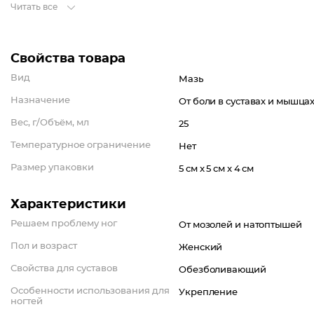
Читать все
Свойства товара
Вид
Мазь
Назначение
От боли в суставах и мышца
Вес, г/Объём, мл
25
Температурное ограничение
Нет
Размер упаковки
5 см x 5 см x 4 см
Характеристики
Решаем проблему ног
От мозолей и натоптышей
Пол и возраст
Женский
Свойства для суставов
Обезболивающий
Особенности использования для
Укрепление
ногтей