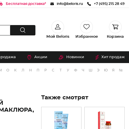
Бесплатная доставка*
info@beloris.ru
+7 (495) 215 28 49
Мой Beloris
Избранное
Корзина
продажа
Акции
Новинки
Хит продаж
М
О
К
Л
Н
П
Р
С
Т
У
Ф
Ч
Ш
Э
Ю
Я
№
Также смотрят
Й
 МАКЛЮРА,