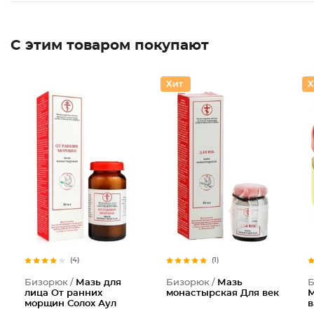
С этим товаром покупают
(4)
(1)
Бизорюк /
Мазь для
Бизорюк /
Мазь
Б
лица От ранних
монастырская Для век
М
морщин Солох Аул
в