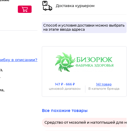
ение
Доставка курьером
Способ и условия доставки можно выбрать
на этапе ввода адреса
ибку в описании?
з,
.
147 ₽ - 666 ₽
141 товар
ценовой диапазон
В каталоге бренда
ма,
Все похожие товары
Средство от мозолей и натоптышей для ног