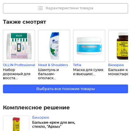
Характеристики товара
Также смотрят
OLLIN Professional
Head & Shoulders
Tefia
Бизорюк
Набор
Шампунь и
Маска для сухих
Бальзам-кр
дорожный для
бальзам-
и вьющихс...
монастырски
восста...
ополаск...
Выбрать все похожие товары
Комплексное решение
Бизорюк
Бальзам-крем для век,
стекло, "Архыз"