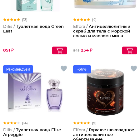
(13)
(4)
Dilis /
Туалетная вода Green
Elfora /
Антицеллюлитный
Leaf
скраб для тела с морской
солью и маслом тмина
851 ₽
254 ₽
849
Рекомендуем
-66%
(14)
(9)
Dilis /
Туалетная вода Elite
Elfora /
Горячее шоколадное
Arpeggio
антицеллюлитное
обертывание