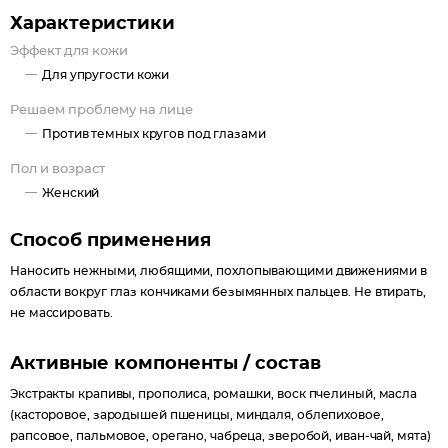
Характеристики
Эффект для кожи
Для упругости кожи
Решаем проблему на лице
Против темных кругов под глазами
Пол и возраст
Женский
Способ применения
Наносить нежными, любящими, похлопывающими движениями в
области вокруг глаз кончиками безымянных пальцев. Не втирать,
не массировать.
Активные компоненты / состав
Экстракты крапивы, прополиса, ромашки, воск пчелиный, масла
(касторовое, зародышей пшеницы, миндаля, облепиховое,
рапсовое, пальмовое, орегано, чабреца, зверобой, иван-чай, мята)