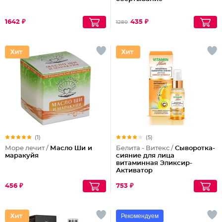
1642 ₽
435 ₽
1280
(1)
(5)
Море лечит /
Масло Ши и
Белита - Витекс /
Сыворотка-
маракуйя
сияние для лица
витаминная Эликсир-
Активатор
456 ₽
753 ₽
Рекомендуем