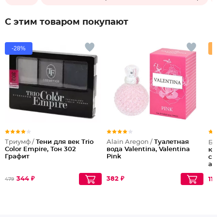
С этим товаром покупают
-28%
Триумф /
Тени для век Trio
Alain Aregon /
Туалетная
Бе
Color Empire, Тон 302
вода Valentina, Valentina
ко
Графит
Pink
со
ан
де
344 ₽
382 ₽
11
479