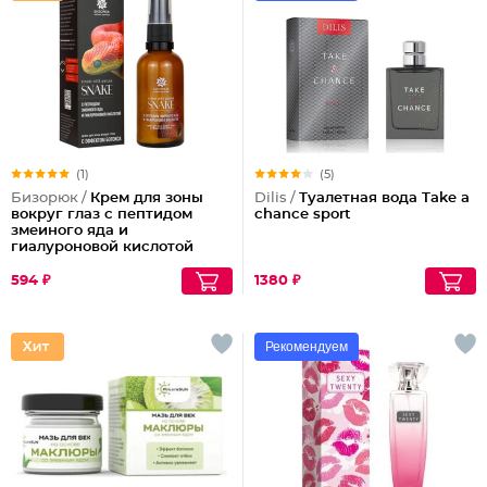
(1)
(5)
Бизорюк /
Крем для зоны
Dilis /
Туалетная вода Take a
вокруг глаз с пептидом
chance sport
змеиного яда и
гиалуроновой кислотой
594 ₽
1380 ₽
Рекомендуем