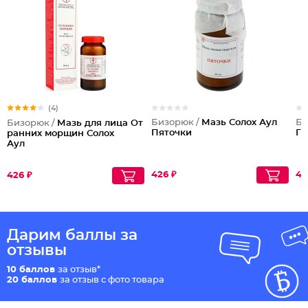
(4)
Бизорюк /
Мазь Солох Аул
Би
Бизорюк /
Мазь для лица От
Пяточки
Га
ранних морщин Солох
Аул
426 ₽
42
426 ₽
Дарим баллы за
отзывы
10 баллов
за отзыв*
20 баллов
за отзыв с фото товара