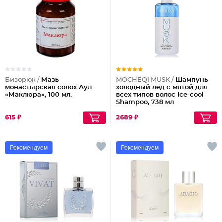
Бизорюк /
Мазь
MOCHEQI MUSK /
Шампунь
монастырская солох Аул
холодный лёд с мятой для
«Маклюра», 100 мл.
всех типов волос Ice-cool
Shampoo, 738 мл
615 ₽
2689 ₽
Рекомендуем
Рекомендуем