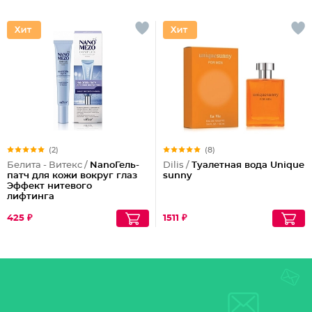
(2)
(8)
Белита - Витекс /
NanoГель-
Dilis /
Туалетная вода Unique
патч для кожи вокруг глаз
sunny
Эффект нитевого
лифтинга
425 ₽
1511 ₽