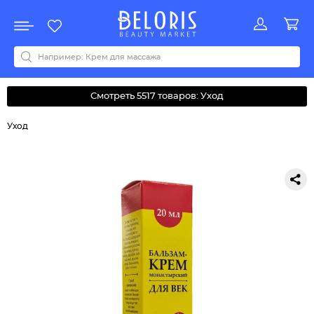
Распродажа
Акции
Новинки
Хит продаж
Все бренды
0-9
A
B
C
D
E
F
G
H
I
J
K
L
M
N
O
P
Q
R
S
T
U
V
W
Y
Z
А
Б
В
Д
З
И
М
О
К
Л
Н
П
Р
С
Т
У
Ф
Ч
Смотреть 5517 товаров: Уход
Уход