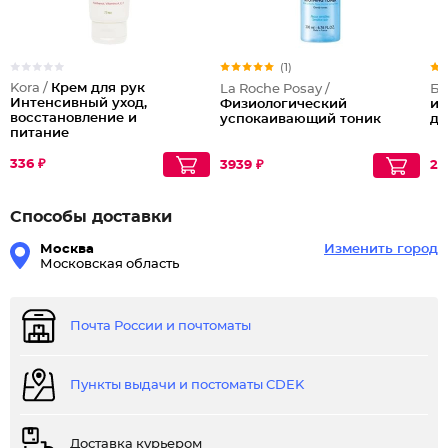
(1)
Kora /
Крем для рук
La Roche Posay /
Бе
Интенсивный уход,
Физиологический
ин
восстановление и
успокаивающий тоник
де
питание
336 ₽
3939 ₽
28
Способы доставки
Москва
Изменить город
Московская область
Почта России и почтоматы
Пункты выдачи и постоматы CDEK
Доставка курьером