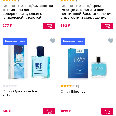
(2)
(2)
Белита - Витекс /
Сыворотка-
Белита - Витекс /
Крем-
флюид для лица
Prestige для лица и шеи
совершенствующая с
пептидный Восстановление
гликолевой кислотой
упругости и сокращение
морщин (ночной)
277 ₽
582 ₽
Рекомендуем
Рекомендуем
(1)
Dilis /
Одеколон Ice
Dilis /
Blue ray
action
616 ₽
1679 ₽