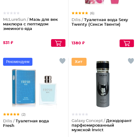
(6)
McLureSun /
Мазь для век
Dilis /
Туалетная вода Sexy
маклюра с пептидом
Twenty (Секси Твенти)
змеиного яда
531 ₽
1380 ₽
Рекомендуем
(2)
Galaxy Concept /
Дезодорант
Dilis /
Туалетная вода
парфюмированный
Fresh
мужской Invict