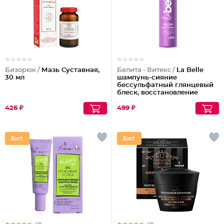
Бизорюк /
Мазь Суставная,
Белита - Витекс /
La Belle
30 мл
шампунь-сияние
бессульфатный глянцевый
блеск, восстановление
волос шелк+пептиды
426 ₽
499 ₽