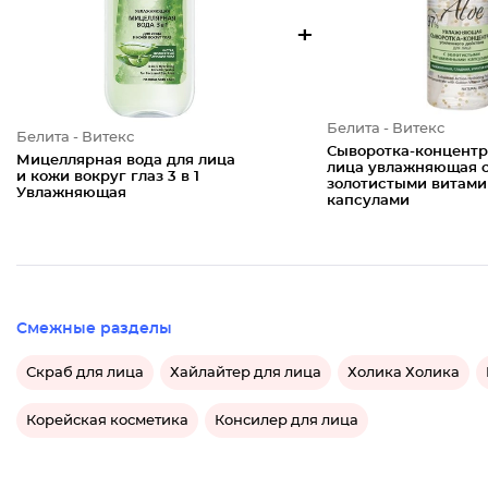
+
Белита - Витекс
Белита - Витекс
Сыворотка-концентр
Мицеллярная вода для лица
лица увлажняющая 
и кожи вокруг глаз 3 в 1
золотистыми витам
Увлажняющая
капсулами
Смежные разделы
Скраб для лица
Хайлайтер для лица
Холика Холика
Корейская косметика
Консилер для лица