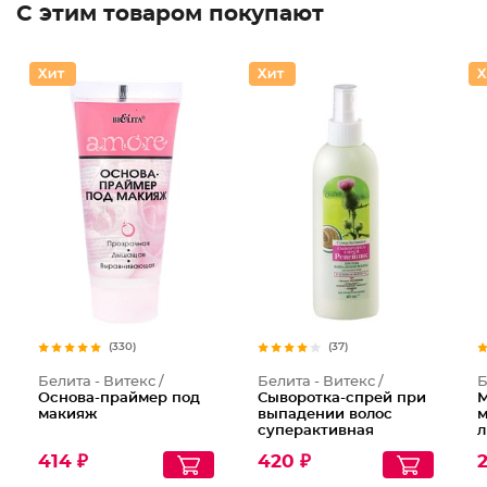
С этим товаром покупают
(330)
(37)
Белита - Витекс /
Белита - Витекс /
Б
Основа-праймер под
Сыворотка-спрей при
М
макияж
выпадении волос
м
суперактивная
л
Репейник
M
414 ₽
420 ₽
2