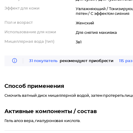
Эффект для кожи
Увлажняющий /
Тонизирую
пятен /
С эффектом сияния
Пол и возраст
Женский
Использование для кожи
Для снятия макияжа
Мицеллярная вода (тип)
3в1
31 покупатель
рекомендуют приобрести
115 раз
Способ применения
Смочить ватный диск мицеллярной водой, затем протереть лиц
Активные компоненты / состав
Гель алоэ вера, гиалуроновая кислота.