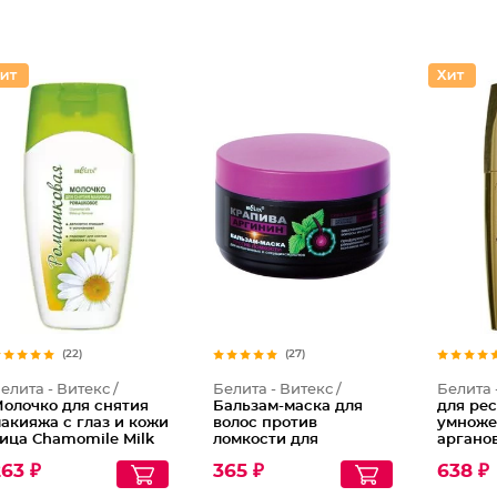
(22)
(27)
елита - Витекс /
Белита - Витекс /
Белита 
олочко для снятия
Бальзам-маска для
для ре
акияжа с глаз и кожи
волос против
умноже
ица Chamomile Milk
ломкости для
аргано
ake-up Remover
истонченных и
63 ₽
365 ₽
638 ₽
секущихся волос