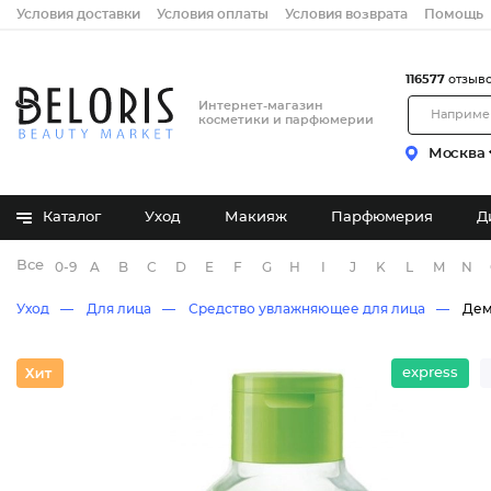
Условия доставки
Условия оплаты
Условия возврата
Помощь
116577
отзыв
Интернет-магазин
косметики и парфюмерии
Москва
Каталог
Уход
Макияж
Парфюмерия
Д
Все бренды
0-9
A
B
C
D
E
F
G
H
I
J
K
L
M
N
Уход
Для лица
Средство увлажняющее для лица
Дем
express