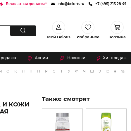
Бесплатная доставка*
info@beloris.ru
+7 (495) 215 28 49
Мой Beloris
Избранное
Корзина
продажа
Акции
Новинки
Хит продаж
М
О
К
Л
Н
П
Р
С
Т
У
Ф
Ч
Ш
Э
Ю
Я
№
Также смотрят
 И КОЖИ
ЩАЯ