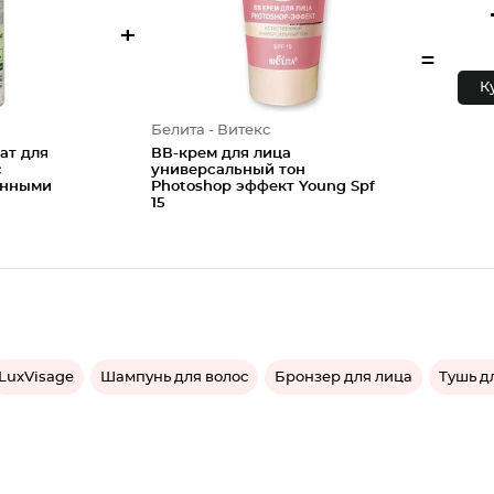
+
=
К
Белита - Витекс
ат для
ВВ-крем для лица
с
универсальный тон
инными
Photoshop эффект Young Spf
15
LuxVisage
Шампунь для волос
Бронзер для лица
Тушь д