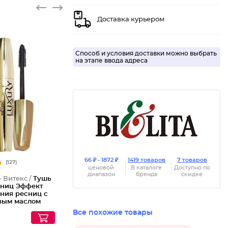
Доставка курьером
Способ и условия доставки можно выбрать
на этапе ввода адреса
66 ₽ - 1872 ₽
1419 товаров
7 товаров
(127)
ценовой
В каталоге
Доступно по
диапазон
бренда
скидке
- Витекс /
Тушь
сниц Эффект
ния ресниц с
вым маслом
Все похожие товары