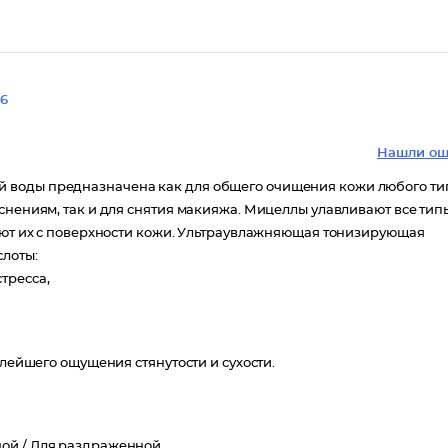
6
Нашли ош
 воды предназначена как для общего очищения кожи любого ти
снениям, так и для снятия макияжа. Мицеллы улавливают все тип
ляют их с поверхности кожи. Ультраувлажняющая тонизирующая
слоты:
тресса,
алейшего ощущения стянутости и сухости.
ной /
Для раздраженной