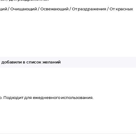
щий /
Очищающий /
Освежающий /
От раздражения /
От красных
добавили в список желаний
о. Подходит для ежедневного использования.