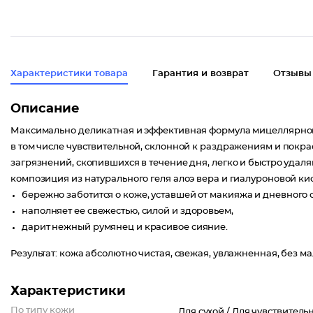
Характеристики товара
Гарантия и возврат
Отзывы
Описание
Максимально деликатная и эффективная формула мицеллярной
в том числе чувствительной, склонной к раздражениям и покра
загрязнений, скопившихся в течение дня, легко и быстро уда
композиция из натурального геля алоэ вера и гиалуроновой ки
бережно заботится о коже, уставшей от макияжа и дневного с
наполняет ее свежестью, силой и здоровьем,
дарит нежный румянец и красивое сияние.
Результат: кожа абсолютно чистая, свежая, увлажненная, без м
Характеристики
По типу кожи
Для сухой /
Для чувствитель