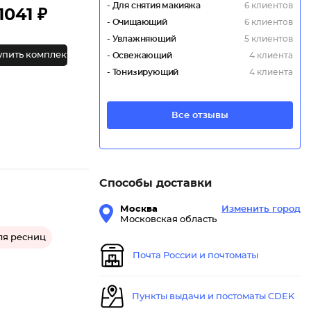
- Для снятия макияжа
6 клиентов
1041 ₽
- Очищающий
6 клиентов
- Увлажняющий
5 клиентов
упить комплект
- Освежающий
4 клиента
- Тонизирующий
4 клиента
Все отзывы
Способы доставки
Москва
Изменить город
Московская область
ля ресниц
Почта России и почтоматы
Пункты выдачи и постоматы CDEK