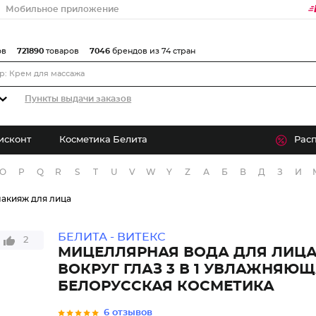
Мобильное приложение
ов
721890
товаров
7046
брендов из 74 стран
Пункты выдачи заказов
исконт
Косметика Белита
Рас
O
P
Q
R
S
T
U
V
W
Y
Z
А
Б
В
Д
З
И
акияж для лица
БЕЛИТА - ВИТЕКС
2
МИЦЕЛЛЯРНАЯ ВОДА ДЛЯ ЛИЦА
ВОКРУГ ГЛАЗ 3 В 1 УВЛАЖНЯЮ
БЕЛОРУССКАЯ КОСМЕТИКА
6 отзывов