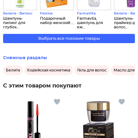
Белита - Витекс
Festiva
FarmaVita
Белита - Вит
Шампунь-
Подарочный
Farmavita,
Шампунь-
пилинг для
набор женский ...
шампунь для
праймер дл
глубок...
еж...
волос...
Выбрать все похожие товары
Смежные разделы
Белита
Корейская косметика
Гель для волос
Масло для 
С этим товаром покупают