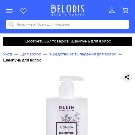
Распродажа
Акции
Новинки
Хит продаж
Все бренды
0-9
A
B
C
D
E
F
G
H
I
J
K
L
M
N
O
P
Q
R
S
T
U
V
W
Y
Z
А
Б
В
Д
З
И
М
О
К
Л
Н
П
Р
С
Т
У
Ф
Ч
Смотреть 567 товаров: Шампунь для волос
Уход
Для волос
Средство от выпадения для волос
Шампунь для волос