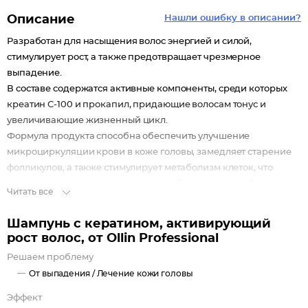
Описание
Нашли ошибку в описании?
Разработан для насыщения волос энергией и силой,
стимулирует рост, а также предотвращает чрезмерное
выпадение.
В составе содержатся активные компоненты, среди которых
креатин С-100 и прокапил, придающие волосам тонус и
увеличивающие жизненный цикл.
Формула продукта способна обеспечить улучшение
микроциркуляции крови в коже головы, замедляет старение
фолликулов, а также стимулирует метаболизм клеток, что
может придать локонам гладкость, объем, мягкость, блеск и
Читать все
послушность.
В результате использования:
Шампунь с кератином, активирующий
Волосы становятся невероятно гладкими, мягкими,
рост волос, от Ollin Professional
объемными, блестящими и послушными.
Решаем проблему
Проблема выпадения решается раз и навсегда,
От выпадения /
Лечение кожи головы
исключается возможность появления рецидивов.
Эффект