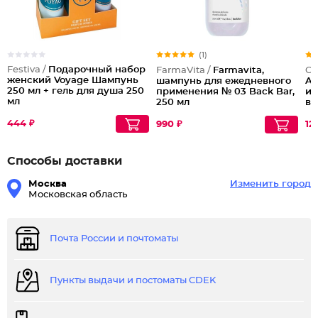
(1)
Festiva /
Подарочный набор
FarmaVita /
Farmavita,
OL
женский Voyage Шампунь
шампунь для ежедневного
An
250 мл + гель для душа 250
применения № 03 Back Bar,
ин
мл
250 мл
вы
444 ₽
990 ₽
12
Способы доставки
Москва
Изменить город
Московская область
Почта России и почтоматы
Пункты выдачи и постоматы CDEK