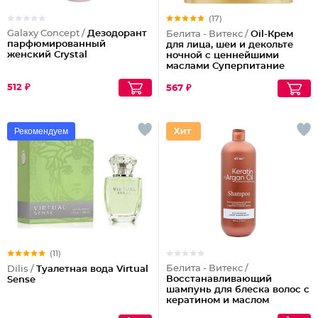
(17)
Galaxy Concept /
Дезодорант
Белита - Витекс /
Oil-Крем
парфюмированный
для лица, шеи и декольте
женский Crystal
ночной с ценнейшими
маслами Суперпитание
Аргана и миндаль
512 ₽
567 ₽
Рекомендуем
(11)
Белита - Витекс /
Dilis /
Туалетная вода Virtual
Восстанавливающий
Sense
шампунь для блеска волос с
кератином и маслом
арганы