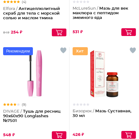
(4)
McLureSun /
Мазь для век
Elfora /
Антицеллюлитный
маклюра с пептидом
скраб для тела с морской
змеиного яда
солью и маслом тмина
531 ₽
254 ₽
849
Рекомендуем
(9)
Бизорюк /
Мазь Суставная,
DIVAGE /
Тушь для ресниц
30 мл
90x60x90 Longlashes
№7501
426 ₽
548 ₽