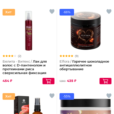
-66%
(2)
(9)
Белита - Витекс /
Лак для
Elfora /
Горячее шоколадное
волос с D-пантенолом и
антицеллюлитное
протеинами риса
обертывание
сверхсильная фиксация
объем Maxi, 215 мл
454 ₽
435 ₽
1280
-55%