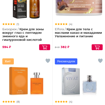
(1)
(4)
Бизорюк /
Крем для зоны
Elfora /
Крем для тела с
вокруг глаз с пептидом
маслами какао и макадамии
змеиного яда и
Увлажнение и питание
гиалуроновой кислотой
594 ₽
382 ₽
849
Рекомендуем
(8)
(4)