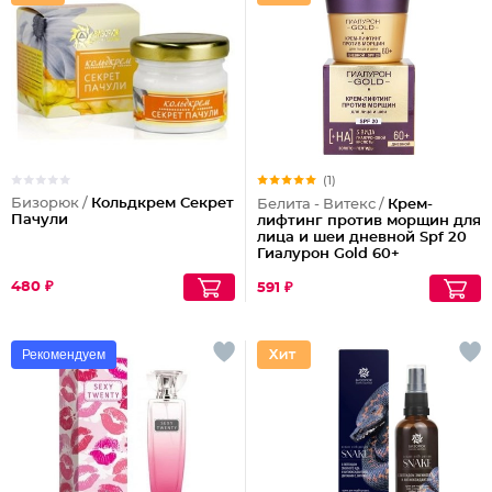
(1)
Бизорюк /
Кольдкрем Секрет
Белита - Витекс /
Крем-
Пачули
лифтинг против морщин для
лица и шеи дневной Spf 20
Гиалурон Gold 60+
480 ₽
591 ₽
Рекомендуем