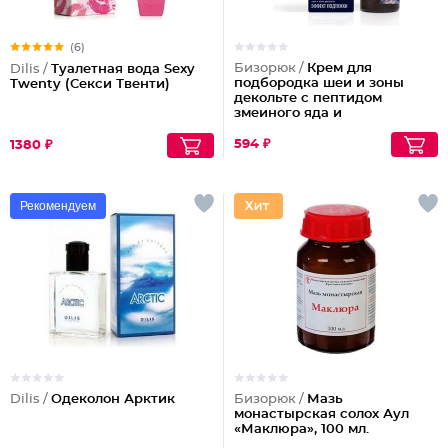
(6)
Бизорюк /
Крем для
Dilis /
Туалетная вода Sexy
подбородка шеи и зоны
Twenty (Секси Твенти)
декольте с пептидом
змеиного яда и
антиоксидантами
594 ₽
1380 ₽
Рекомендуем
Dilis /
Одеколон Арктик
Бизорюк /
Мазь
монастырская солох Аул
«Маклюра», 100 мл.