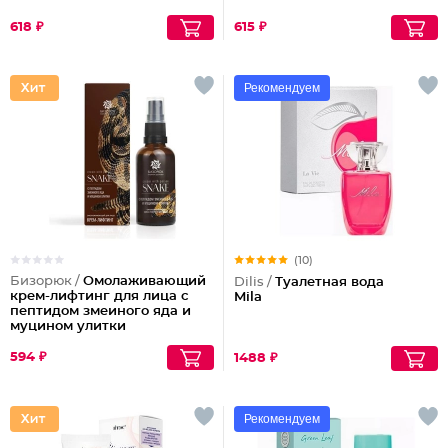
618 ₽
615 ₽
Рекомендуем
(10)
Бизорюк /
Омолаживающий
Dilis /
Туалетная вода
крем-лифтинг для лица с
Mila
пептидом змеиного яда и
муцином улитки
594 ₽
1488 ₽
Рекомендуем