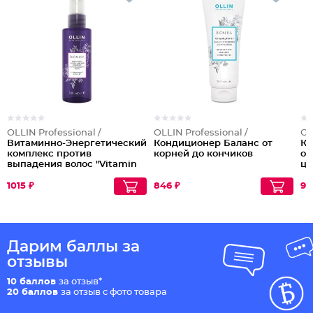
OLLIN Professional /
OLLIN Professional /
OL
Витаминно-Энергетический
Кондиционер Баланс от
Ко
комплекс против
корней до кончиков
ок
выпадения волос "Vitamin
цв
Energy Complex"
1015 ₽
846 ₽
98
Дарим баллы за
отзывы
10 баллов
за отзыв*
20 баллов
за отзыв с фото товара