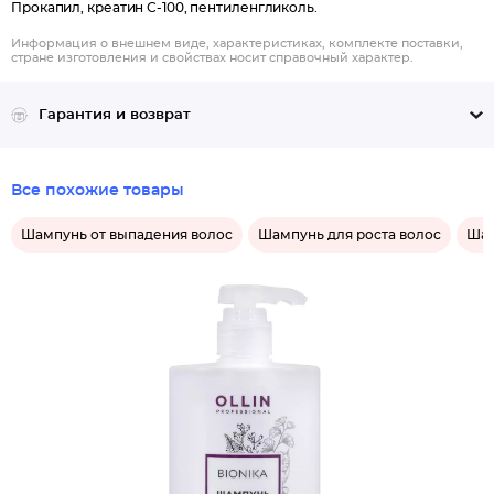
Прокапил, креатин С-100, пентиленгликоль.
Информация о внешнем виде, характеристиках, комплекте поставки,
стране изготовления и свойствах носит справочный характер.
Гарантия и возврат
Все похожие товары
Шампунь от выпадения волос
Шампунь для роста волос
Шам