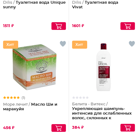
Dilis /
Туалетная вода Unique
Dilis /
Туалетная вода
sunny
Vivat
1511 ₽
1601 ₽
(1)
Белита - Витекс /
Море лечит /
Масло Ши и
Укрепляющая шампунь-
маракуйя
интенсив для ослабленных
волос, склонных к
выпадению
384 ₽
456 ₽