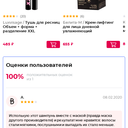
(20)
(6)
Ke
Luxvisage /
Тушь для ресниц
Белита-М /
Крем-лифтинг
во
Объем + форма +
для лица дневной
мл
разделение XXL
увлажняющий
87
485 ₽
655 ₽
Оценки пользователей
положительных оценок
100%
из 1
А.
08.02.2020
Использую этот шампунь вместе с маской (правда маска
другого производителя) и результат мне нравится: волосы
стали мягкими, послушными и выпадать их стало меньше.