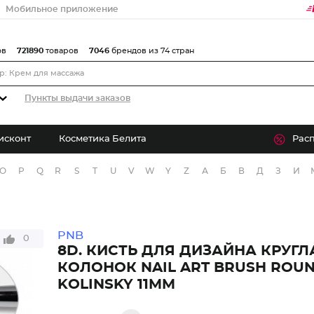
Мобильное приложение
ов
721890
товаров
7046
брендов из 74 стран
Пункты выдачи заказов
исконт
Косметика Белита
Рас
O
P
Q
R
S
T
U
V
W
Y
Z
А
Б
В
Д
З
И
PNB
0
8D. КИСТЬ ДЛЯ ДИЗАЙНА КРУГЛА
КОЛОНОК NAIL ART BRUSH ROUN
KOLINSKY 11MM