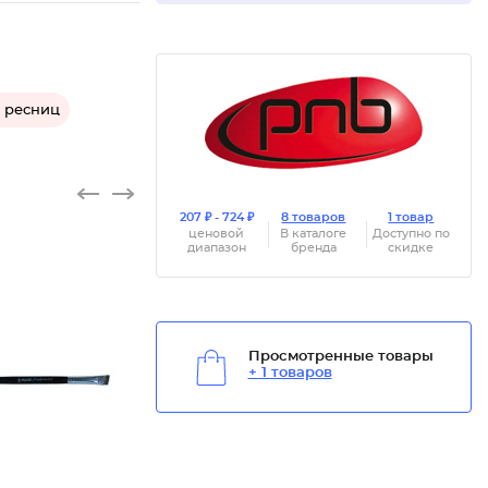
я ресниц
207 ₽ - 724 ₽
8 товаров
1 товар
ценовой
В каталоге
Доступно по
диапазон
бренда
скидке
Просмотренные товары
+ 1 товаров