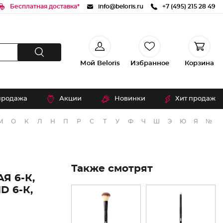
Бесплатная доставка*
info@beloris.ru
+7 (495) 215 28 49
Мой Beloris
Избранное
Корзина
продажа
Акции
Новинки
Хит продаж
М
О
К
Л
Н
П
Р
С
Т
У
Ф
Ч
Ш
Э
Ю
Я
№
Также смотрят
Я 6-К,
D 6-К,