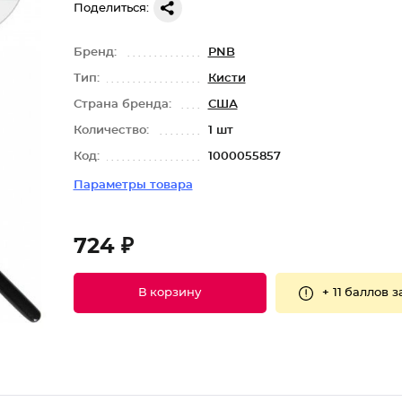
Поделиться:
Бренд:
PNB
Тип:
Кисти
Страна бренда:
США
Количество:
1 шт
Код:
1000055857
Параметры товара
724 ₽
+
11 баллов
за
В корзину