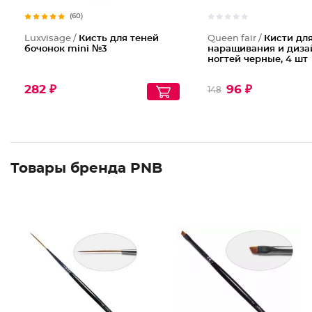
(60)
Luxvisage /
Кисть для теней
Queen fair /
Кисти дл
бочонок mini №3
наращивания и диза
ногтей черные, 4 шт
282 ₽
96 ₽
148
Товары бренда PNB