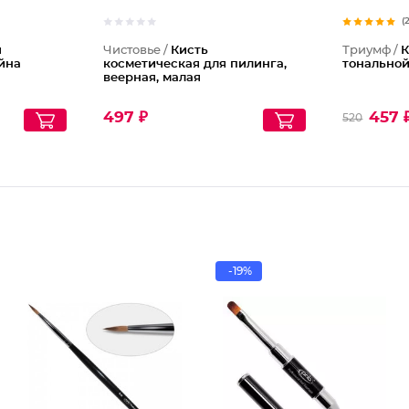
(
я
Чистовье /
Кисть
Триумф /
К
йна
косметическая для пилинга,
тонально
веерная, малая
497 ₽
457 
520
-19%