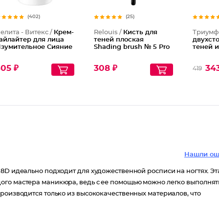
(402)
(25)
елита - Витекс /
Крем-
Relouis /
Кисть для
Триумф
айлайтер для лица
теней плоская
двухст
зумительное Сияние
Shading brush № 5 Pro
теней 
05 ₽
308 ₽
34
419
Нашли ош
8D идеально подходит для художественной росписи на ногтях. Эт
ого мастера маникюра, ведь с ее помощью можно легко выполнят
роизводится только из высококачественных материалов, что