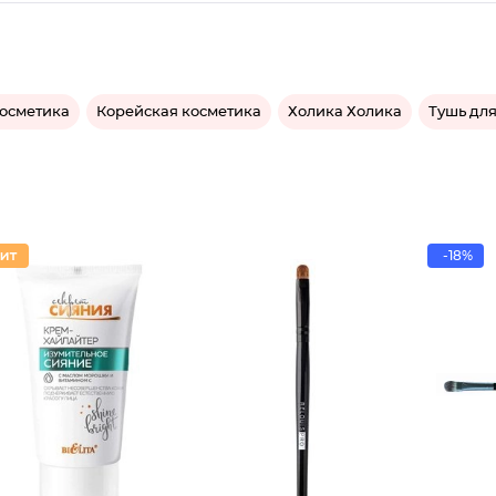
косметика
Корейская косметика
Холика Холика
Тушь дл
-18%