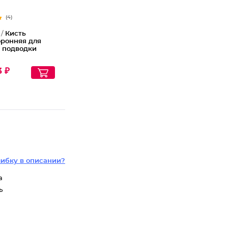
(4)
 /
Кисть
оронняя для
и подводки
3 ₽
ибку в описании?
а
ь