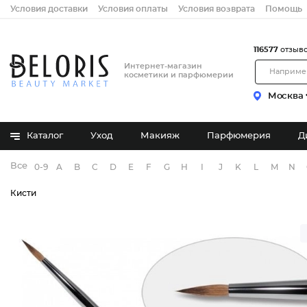
Условия доставки
Условия оплаты
Условия возврата
Помощь
116577
отзыв
Интернет-магазин
косметики и парфюмерии
Москва
Каталог
Уход
Макияж
Парфюмерия
Д
Все бренды
0-9
A
B
C
D
E
F
G
H
I
J
K
L
M
N
Кисти