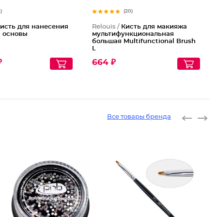
2)
(20)
исть для нанесения
Relouis /
Кисть для макияжа
й основы
мультифункциональная
большая Multifunctional Brush
L
₽
664 ₽
Все товары бренда