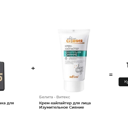
+
=
К
Белита - Витекс
ака для
Крем-хайлайтер для лица
Изумительное Сияние