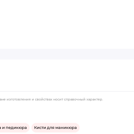
ане изготовления и свойствах носит справочный характер.
а и педикюра
Кисти для маникюра