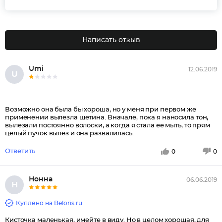
Написать отзыв
Umi
12.06.2019
U
Возможно она была бы хороша, но у меня при первом же
применении вылезла щетина. Вначале, пока я наносила тон,
вылезали постоянно волоски, а когда я стала ее мыть, то прям
целый пучок вылез и она развалилась.
Ответить
0
0
Нонна
06.06.2019
Н
Куплено на Beloris.ru
Кисточка маленькая, имейте в виду. Но в целом хорошая, для