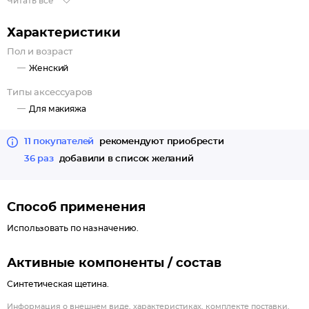
Читать все
Щетина кисти нежная, мягкая и густая - синтетическая, по
свойствам приближенная к натуральной. Имеется удобная
Характеристики
ручка и индивидуальная упаковка футляр (прозрачная),
Пол и возраст
поэтому содержать её в чистоте будет не сложно.
Женский
Также кисть можно использовать для нанесения любых масок.
Типы аксессуаров
Для макияжа
11 покупателей
рекомендуют приобрести
36 раз
добавили в список желаний
Способ применения
Использовать по назначению.
Активные компоненты / состав
Синтетическая щетина.
Информация о внешнем виде, характеристиках, комплекте поставки,