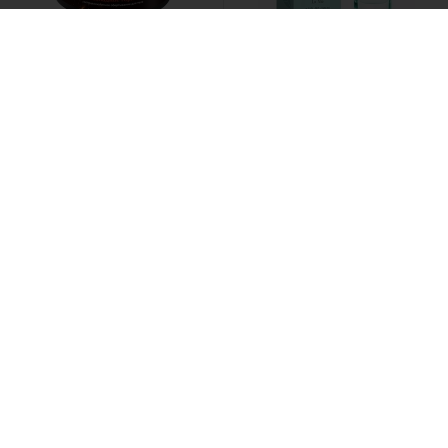
(9)
(13)
Elfora /
Горячее шоколадное
Dilis /
Туалетная вода Green
антицеллюлитное
Leaf
обертывание
435 ₽
851 ₽
1280
(3)
Beloris Bonus /
Подарочная
Dilis /
Туалетная вода
карта 10000 руб
Individual platinum