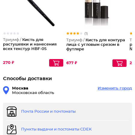
(1)
Триумф /
Кисть для
Триумф /
Кисть для контура
Тр
растушевки и нанесения
лица с угловым срезом в
ра
всех текстур HBF-05
футляре
№
270 ₽
677 ₽
23
Способы доставки
Москва
Изменить город
Московская область
Почта России и почтоматы
Пункты выдачи и постоматы CDEK