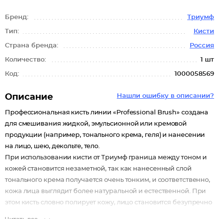
Бренд:
Триумф
Тип:
Кисти
Страна бренда:
Россия
Количество:
1 шт
Код:
1000058569
Описание
Нашли ошибку в описании?
Профессиональная кисть линии «Professional Brush» создана
для смешивания жидкой, эмульсионной или кремовой
продукции (например, тонального крема, геля) и нанесении
на лицо, шею, декольте, тело.
При использовании кисти от Триумф граница между тоном и
кожей становится незаметной, так как нанесенный слой
тонального крема получается очень тонким, и соответственно,
кожа лица выглядит более натуральной и естественной. При
этом кисть словно полирует кожу, лицо становится безупречно
ровным и гладким.