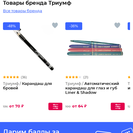
Товары бренда Триумф
Все товары бренда
-48%
-36%
(36)
(21)
Триумф /
Карандаш для
Триумф /
Автоматический
Тр
бровей
карандаш для глаз и губ
и 
Liner & Shadow
от 70 ₽
от 64 ₽
136
100
128
Дарим баллы за