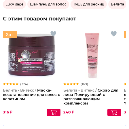
LuxVisage
Шампунь для волос
Тушь для ресниц
Белита
С этим товаром покупают
(374)
(169)
Белита - Витекс /
Маска-
Белита - Витекс /
Скраб для
Бе
восстановление для волос с
лица Полирующий c
дл
кератином
разглаживающим
то
комплексом
Yo
316 ₽
248 ₽
30