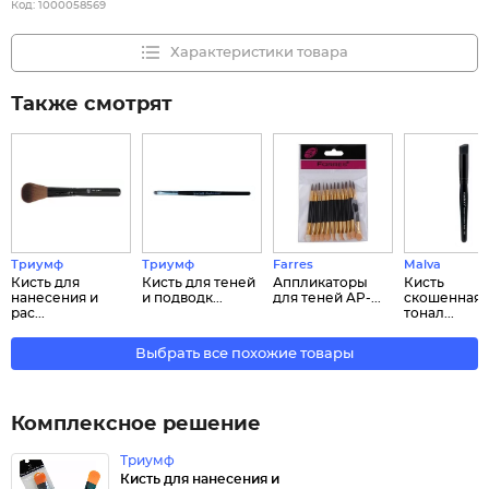
Код:
1000058569
Характеристики товара
Также смотрят
Триумф
Триумф
Farres
Malva
Кисть для
Кисть для теней
Аппликаторы
Кисть
нанесения и
и подводк...
для теней AP-...
скошенная 
рас...
тонал...
Выбрать все похожие товары
Комплексное решение
Триумф
Кисть для нанесения и