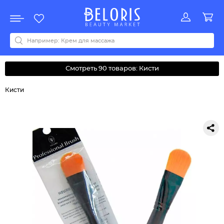
Распродажа
Акции
Новинки
Хит продаж
Все бренды
0-9
A
B
C
D
E
F
G
H
I
J
K
L
M
N
O
P
Q
R
S
T
U
V
W
Y
Z
А
Б
В
Д
З
И
М
О
К
Л
Н
П
Р
С
Т
У
Ф
Ч
Смотреть 90 товаров: Кисти
Кисти