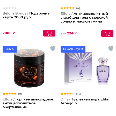
(4)
Beloris Bonus /
Подарочная
Elfora /
Антицеллюлитный
карта 7000 руб
скраб для тела с морской
солью и маслом тмина
7000 ₽
254 ₽
849
-66%
Рекомендуем
(9)
(14)
Elfora /
Горячее шоколадное
Dilis /
Туалетная вода Elite
антицеллюлитное
Arpeggio
обертывание