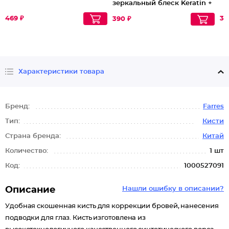
зеркальный блеск Keratin +
Жидкий шелк
469 ₽
33
390 ₽
Характеристики товара
Бренд:
Farres
Тип:
Кисти
Страна бренда:
Китай
Количество:
1 шт
Код:
1000527091
Описание
Нашли ошибку в описании?
Удобная скошенная кисть для коррекции бровей, нанесения
подводки для глаз. Кисть изготовлена из