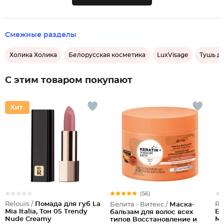
Смежные разделы
Холика Холика
Белорусская косметика
LuxVisage
Тушь д
С этим товаром покупают
(56)
Relouis /
Помада для губ La
Re
Белита - Витекс /
Маска-
Mia Italia, Тон 05 Trendy
Ey
бальзам для волос всех
Nude Creamy
Ma
типов Восстановление и