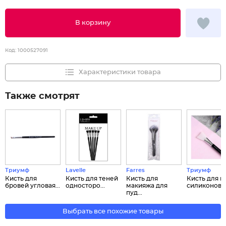
В корзину
Код:
1000527091
Характеристики товара
Также смотрят
Триумф
Lavelle
Farres
Триумф
Кисть для
Кисть для теней
Кисть для
Кисть для м
бровей угловая...
односторо...
макияжа для
силиконов...
пуд...
Выбрать все похожие товары