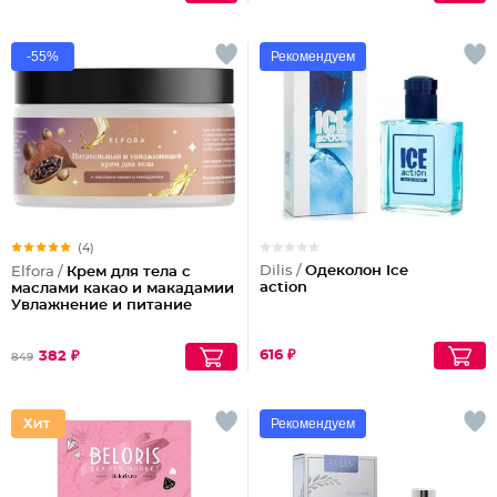
-55%
Рекомендуем
(4)
Dilis /
Одеколон Ice
Elfora /
Крем для тела с
action
маслами какао и макадамии
Увлажнение и питание
616 ₽
382 ₽
849
Рекомендуем