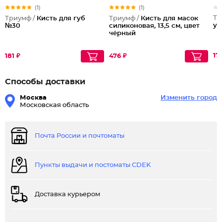
(1)
(1)
Тр
Триумф /
Кисть для губ
Триумф /
Кисть для масок
уг
№30
силиконовая, 13,5 см, цвет
чёрный
17
181 ₽
476 ₽
Способы доставки
Москва
Изменить город
Московская область
Почта России и почтоматы
Пункты выдачи и постоматы CDEK
Доставка курьером