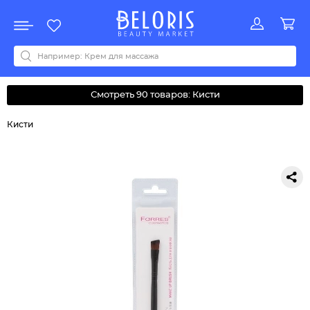
Распродажа
Акции
Новинки
Хит продаж
Все бренды
0-9
A
B
C
D
E
F
G
H
I
J
K
L
M
N
O
P
Q
R
S
T
U
V
W
Y
Z
А
Б
В
Д
З
И
М
О
К
Л
Н
П
Р
С
Т
У
Ф
Ч
Смотреть 90 товаров: Кисти
Кисти