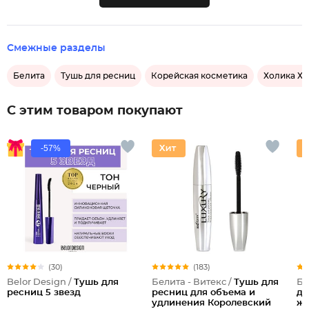
Смежные разделы
Белита
Тушь для ресниц
Корейская косметика
Холика Хо
С этим товаром покупают
-57%
(30)
(183)
Belor Design /
Тушь для
Белита - Витекс /
Тушь для
Бе
ресниц 5 звезд
ресниц для объема и
дл
удлинения Королевский
жа