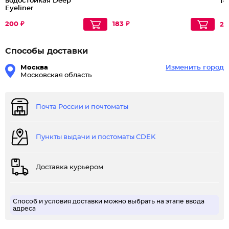
водостойкая Deep
те
Eyeliner
200 ₽
183 ₽
22
Способы доставки
Москва
Изменить город
Московская область
Почта России и почтоматы
Пункты выдачи и постоматы CDEK
Доставка курьером
Способ и условия доставки можно выбрать на этапе ввода
адреса