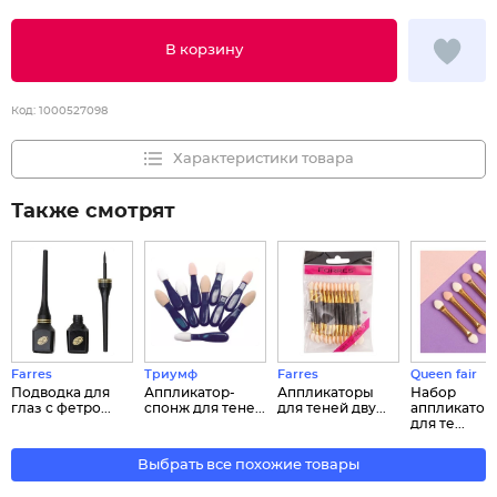
В корзину
Код:
1000527098
Характеристики товара
Также смотрят
Farres
Триумф
Farres
Queen fair
Подводка для
Аппликатор-
Аппликаторы
Набор
глаз с фетро...
спонж для тене...
для теней дву...
аппликатор
для те...
Выбрать все похожие товары