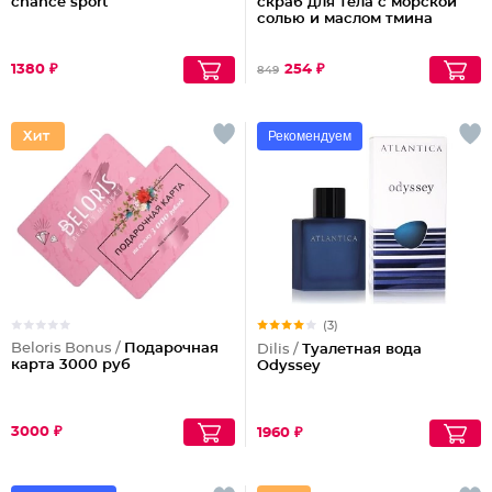
chance sport
скраб для тела с морской
солью и маслом тмина
1380 ₽
254 ₽
849
Рекомендуем
(3)
Beloris Bonus /
Подарочная
Dilis /
Туалетная вода
карта 3000 руб
Odyssey
3000 ₽
1960 ₽