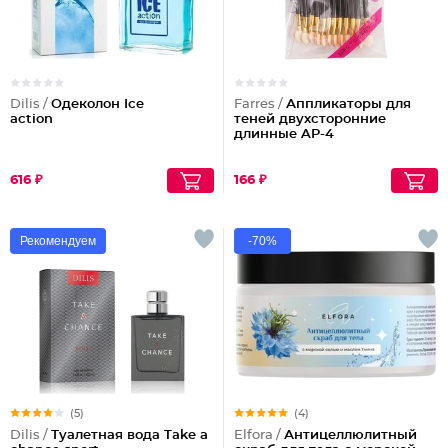
Dilis /
Одеколон Ice
Farres /
Аппликаторы для
action
теней двухсторонние
длинные AP-4
616 ₽
166 ₽
Рекомендуем
-70%
(5)
(4)
Dilis /
Туалетная вода Take a
Elfora /
Антицеллюлитный