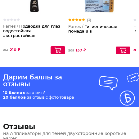
(3)
Farres /
Подводка для глаз
Fa
Farres /
Гигиеническая
водостойкая
ко
помада 8 в 1
экстрастойкая
210 ₽
от
137 ₽
251
209
Дарим баллы за
отзывы
10 баллов
за отзыв*
20 баллов
за отзыв с фото товара
Отзывы
на Аппликаторы для теней двухсторонние короткие
Farres