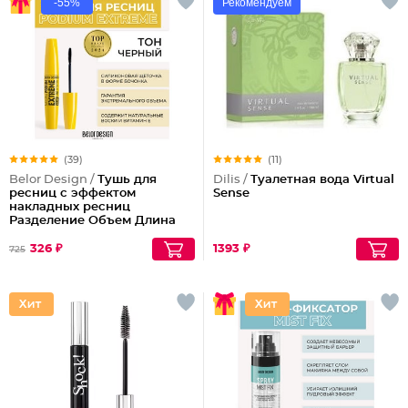
-55%
Рекомендуем
(39)
(11)
Belor Design /
Тушь для
Dilis /
Туалетная вода Virtual
ресниц с эффектом
Sense
накладных ресниц
Разделение Объем Длина
Podium extreme
326 ₽
1393 ₽
725