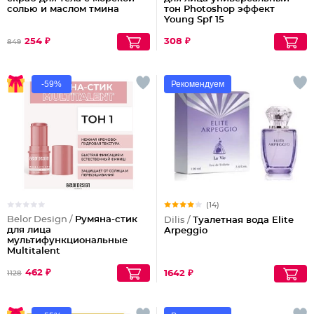
солью и маслом тмина
тон Photoshop эффект
Young Spf 15
254 ₽
308 ₽
849
-59%
Рекомендуем
(14)
Belor Design /
Румяна-стик
Dilis /
Туалетная вода Elite
для лица
Arpeggio
мультифункциональные
Multitalent
462 ₽
1642 ₽
1128