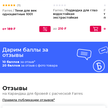
(11)
Farres /
Подводка для глаз
Fa
Farres /
Тени для век
водостойкая
тр
одноцветные 1001
экстрастойкая
пе
210 ₽
от
от 189 ₽
251
Дарим баллы за
отзывы
10 баллов
за отзыв*
20 баллов
за отзыв с фото товара
Отзывы
на Карандаш для бровей с расческой Farres
Правила публикации отзывов*