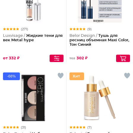
(271)
(9)
Luxvisage /
Жидкие тени для
Belor Design /
Тушь для
век Metal hype
ресниц объемная Maxi Color,
Тон Синий
от 332 ₽
302 ₽
703
-66%
(31)
(7)