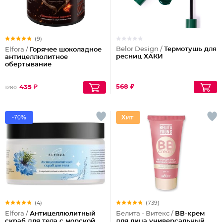
(9)
Belor Design /
Термотушь для
Elfora /
Горячее шоколадное
ресниц ХАКИ
антицеллюлитное
обертывание
568 ₽
435 ₽
1280
-70%
(4)
(739)
Elfora /
Антицеллюлитный
Белита - Витекс /
ВВ-крем
скраб для тела с морской
для лица универсальный