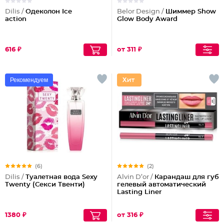
Dilis /
Одеколон Ice
Belor Design /
Шиммер Show
action
Glow Body Award
616 ₽
от 311 ₽
Рекомендуем
(6)
(2)
Dilis /
Туалетная вода Sexy
Alvin D’or /
Карандаш для губ
Twenty (Секси Твенти)
гелевый автоматический
Lasting Liner
1380 ₽
от 316 ₽