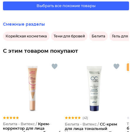
Выбрать все похожие товары
Смежные разделы
Корейская косметика
Тени для бровей
Белита
Гель для 
С этим товаром покупают
(41)
Белита - Витекс /
Крем-
Тр
Белита - Витекс /
CC-крем
корректор для лица
бр
для лица тональный