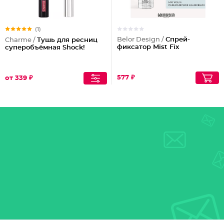
(1)
Belor Design /
Спрей-
Charme /
Тушь для ресниц
фиксатор Mist Fix
суперобъёмная Shock!
577 ₽
от 339 ₽