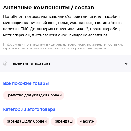
Активные компоненты / состав
Полибутен, петролатум, каприлик/каприк глицериды, парафин,
микрокристаллический воск, тальк, изододекан, пчелиный воск,
церезин, БИС-Деглицирил полиациладипат-2, пропилпарабен,
метилпарабен, диэтилгексил сирингилиденемалалонат.
Информация о внешнем виде, характеристиках, комплекте поставки,
стране изготовления и свойствах носит справочный характер.
Гарантия и возврат
Все похожие товары
Средство для укладки бровей
Категории этого товара
Карандаш для бровей
Карандаш
Макияж