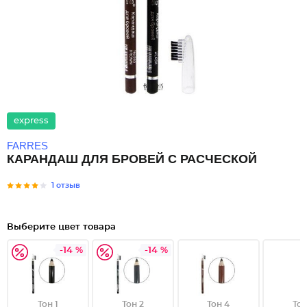
express
FARRES
КАРАНДАШ ДЛЯ БРОВЕЙ С РАСЧЕСКОЙ
1 отзыв
Выберите цвет товара
-14 %
-14 %
Тон 1
Тон 2
Тон 4
Тон