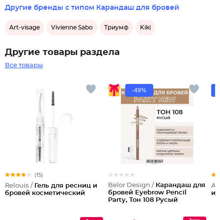
Другие бренды с типом Карандаш для бровей
Art-visage
Vivienne Sabo
Триумф
Kiki
Другие товары раздела
Все товары
-49%
(15)
Belor Design /
Карандаш для
Relouis /
Гель для ресниц и
Ar
бровей Eyebrow Pencil
бровей косметический
и 
Party, Тон 108 Русый