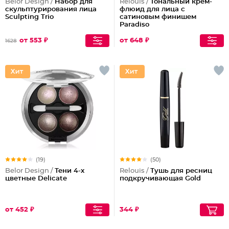
Belor Design /
Набор для
Relouis /
Тональный крем-
скульптурирования лица
флюид для лица c
Sculpting Triо
сатиновым финишем
Paradiso
от 553 ₽
от 648 ₽
1628
(19)
(50)
Belor Design /
Тени 4-х
Relouis /
Тушь для ресниц
цветные Delicate
подкручивающая Gold
от 452 ₽
344 ₽