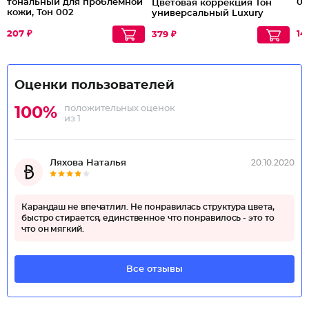
тональный для проблемной
00
Цветовая коррекция Тон
кожи, Тон 002
универсальный Luxury
Натуральный
207 ₽
14
379 ₽
Оценки пользователей
положительных оценок
100%
из 1
Ляхова Наталья
20.10.2020
Карандаш не впечатлил. Не понравилась структура цвета,
быстро стирается, единственное что понравилось - это то
что он мягкий.
Все отзывы