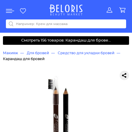
Распродажа
Акции
Новинки
Хит продаж
Все бренды
0-9
A
B
C
D
E
F
G
H
I
J
K
L
M
N
O
P
Q
R
S
T
U
V
W
Y
Z
А
Б
В
Д
З
И
М
О
К
Л
Н
П
Р
С
Т
У
Ф
Ч
Смотреть 156 товаров: Карандаш для брове...
Макияж
Для бровей
Средство для укладки бровей
Карандаш для бровей