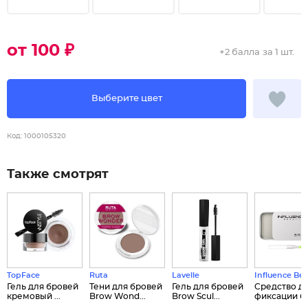
от 100 ₽
+
2 балла
за 1 шт.
Выберите цвет
Код:
1000105320
Также смотрят
TopFace
Ruta
Lavelle
Influence Be
Гель для бровей
Тени для бровей
Гель для бровей
Cредство д
кремовый ...
Brow Wond...
Brow Scul...
фиксации бр