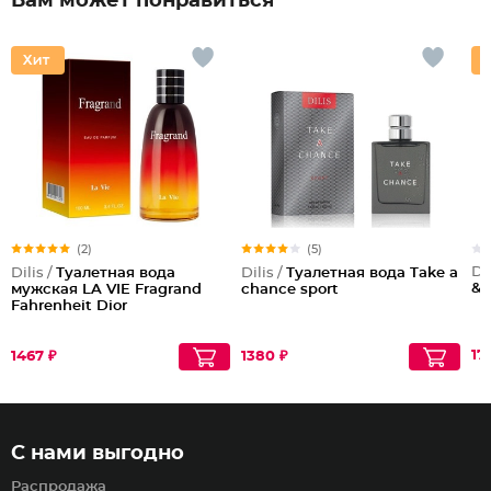
Вам может понравиться
(2)
(5)
Dil
Dilis /
Туалетная вода
Dilis /
Туалетная вода Take a
& 
мужская LA VIE Fragrand
chance sport
Fahrenheit Dior
17
1467 ₽
1380 ₽
С нами выгодно
Распродажа