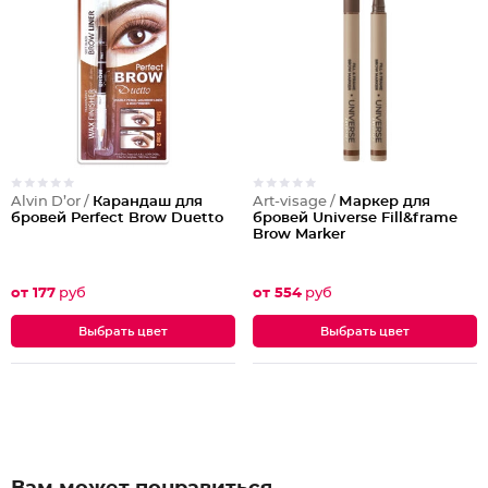
Alvin D’or /
Карандаш для
Art-visage /
Маркер для
бровей Perfect Brow Duetto
бровей Universe Fill&frame
Brow Marker
от 177
руб
от 554
руб
Выбрать цвет
Выбрать цвет