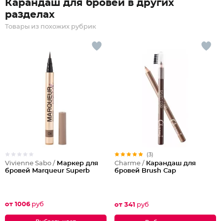
Карандаш для бровей в других
разделах
Товары из похожих рубрик
(3)
Vivienne Sabo /
Маркер для
Charme /
Карандаш для
бровей Marqueur Superb
бровей Brush Cap
от 1006
руб
от 341
руб