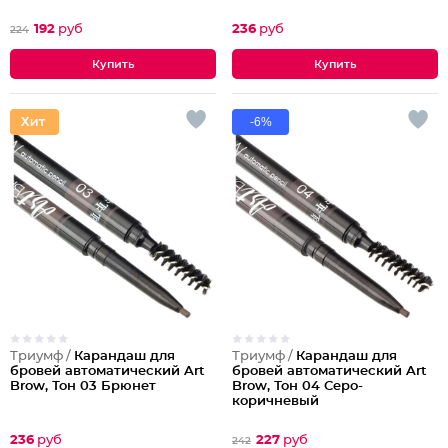
192
руб
236
руб
224
-6%
Триумф /
Карандаш для
Триумф /
Карандаш для
бровей автоматический Art
бровей автоматический Art
Brow, Тон 03 Брюнет
Brow, Тон 04 Серо-
коричневый
236
руб
227
руб
242