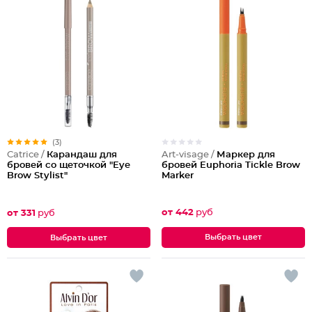
(3)
Art-visage /
Маркер для
Catrice /
Карандаш для
бровей Euphoria Tickle Brow
бровей со щеточкой "Eye
Marker
Brow Stylist"
от 442
руб
от 331
руб
Выбрать цвет
Выбрать цвет