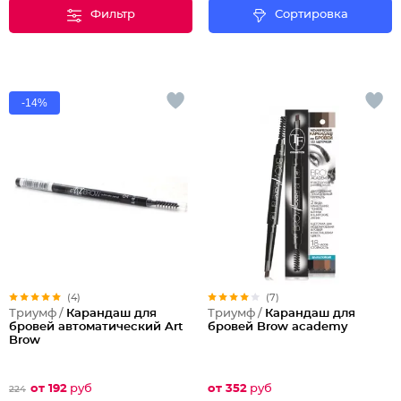
Фильтр
Сортировка
-14%
(4)
(7)
Триумф /
Карандаш для
Триумф /
Карандаш для
бровей автоматический Art
бровей Brow academy
Brow
от 192
руб
от 352
руб
224