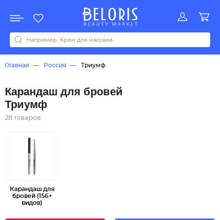
Распродажа
Акции
Новинки
Хит продаж
Все бренды
0-9
A
B
C
D
E
F
G
H
I
J
K
L
M
N
O
P
Q
R
S
T
U
V
W
Y
Z
А
Б
В
Д
З
И
М
О
К
Л
Н
П
Р
С
Т
У
Ф
Ч
Главная
Россия
Триумф
Карандаш для бровей
Триумф
28 товаров
Карандаш для
бровей (156+
видов)