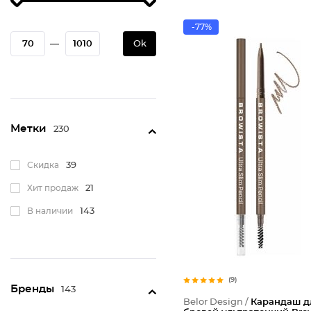
-77%
—
Ok
Метки
230
Скидка
39
Хит продаж
21
В наличии
143
(9)
Бренды
143
Belor Design /
Карандаш д