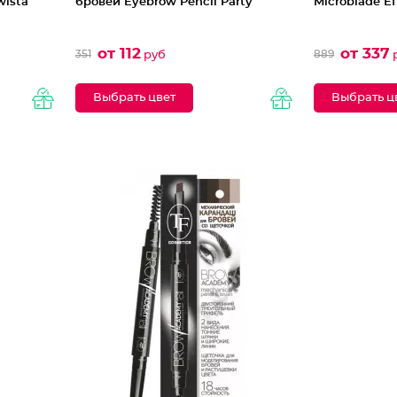
wista
бровей Eyebrow Pencil Party
Microblade Ef
от 112
от 337
351
889
руб
Выбрать цвет
Выбрать ц