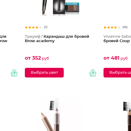
(7)
(18)
для
Триумф /
Карандаш для бровей
Vivienne Sabo
Brow
Brow academy
бровей Coup 
от 352
от 481
руб
руб
Выбрать цвет
Выбрать ц