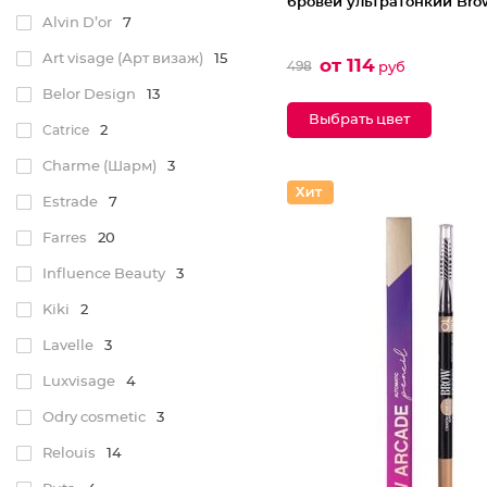
бровей ультратонкий Bro
Alvin D’or
7
Art visage (Арт визаж)
15
от 114
498
руб
Belor Design
13
Выбрать цвет
Catrice
2
Charme (Шарм)
3
Estrade
7
Farres
20
Influence Beauty
3
Kiki
2
Lavelle
3
Luxvisage
4
Odry cosmetic
3
Relouis
14