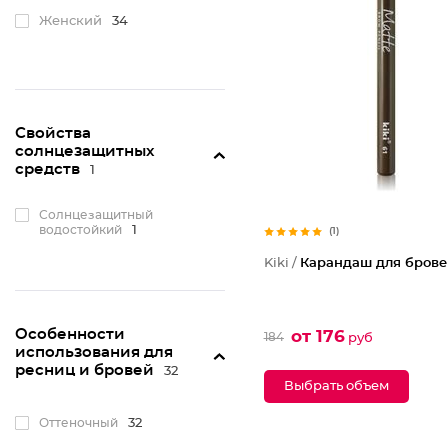
Женский
34
Свойства
солнцезащитных
средств
1
Солнцезащитный
водостойкий
1
(1)
Kiki /
Карандаш для брове
Особенности
от 176
184
руб
использования для
ресниц и бровей
32
Выбрать объем
Оттеночный
32