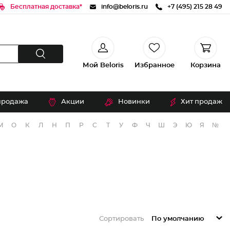
Бесплатная доставка*
info@beloris.ru
+7 (495) 215 28 49
Мой Beloris
Избранное
Корзина
продажа
Акции
Новинки
Хит продаж
М
О
К
Л
Н
П
Р
С
Т
У
Ф
Ч
Ш
Э
Ю
Я
№
Сортировать
По умолчанию