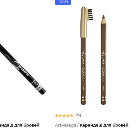
-24%
(25)
андаш для бровей
Art-visage /
Карандаш для бровей