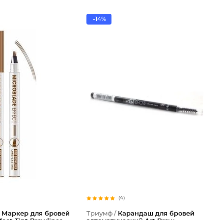
-14%
(4)
/
Маркер для бровей
Триумф /
Карандаш для бровей