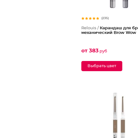
(235)
Relouis /
Карандаш для бр
механический Brow Wow
от 383
руб
Выбрать цвет