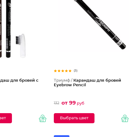
(3)
даш для бровей с
Триумф /
Карандаш для бровей
Eyebrow Pencil
от 99
132
руб
вет
Выбрать цвет