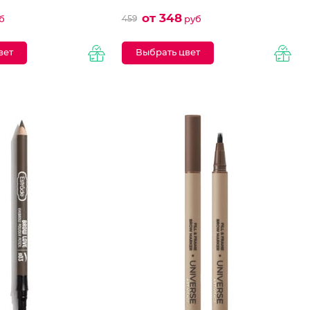
от 348
459
б
руб
вет
Выбрать цвет