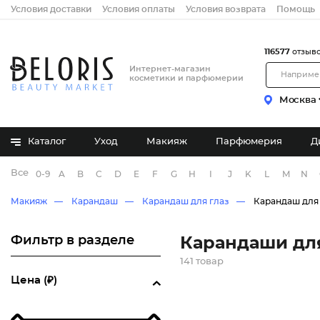
Условия доставки
Условия оплаты
Условия возврата
Помощь
116577
отзыв
Интернет-магазин
косметики и парфюмерии
Москва
Каталог
Уход
Макияж
Парфюмерия
Д
Все бренды
0-9
A
B
C
D
E
F
G
H
I
J
K
L
M
N
Макияж
Карандаш
Карандаш для глаз
Карандаш для
Фильтр в разделе
Карандаши дл
141 товар
Цена (₽)