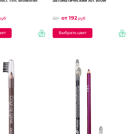
fect Tint Browliner
автоматический Art Brow
от 192
224
руб
руб
вет
Выбрать цвет