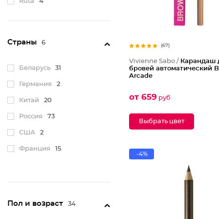
Ruta
4
Vivienne Sabo
15
Триумф
28
Страны
6
(67)
Vivienne Sabo /
Карандаш 
Беларусь
31
бровей автоматический 
Arcade
Германия
2
от 659
руб
Китай
20
Россия
73
Выбрать цвет
США
2
Франция
15
-4%
Пол и возраст
34