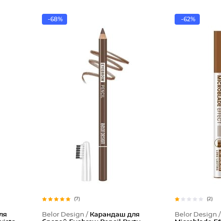
-68%
-62%
(7)
(2)
ля
Belor Design /
Карандаш для
Belor Design 