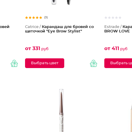
(3)
овей
Catrice /
Карандаш для бровей со
Estrade /
Кар
щеточкой "Eye Brow Stylist"
BROW LOVE
от 331
от 411
руб
руб
Выбрать цвет
Выбрать ц