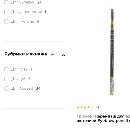
Для укладки
21
Для укрепления
1
Для густоты
4
Рубрики макияжа
34
Для глаз
1
Для губ
1
Для бровей
34
(6)
Триумф /
Карандаш для бр
щеточкой Eyebrow pencil s