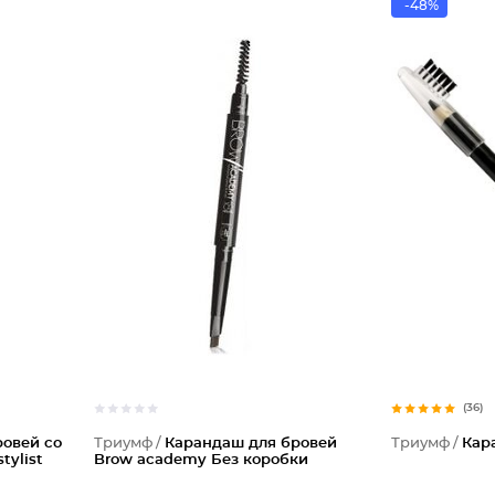
-48%
(36)
овей со
Триумф /
Карандаш для бровей
Триумф /
Кар
tylist
Brow academy Без коробки