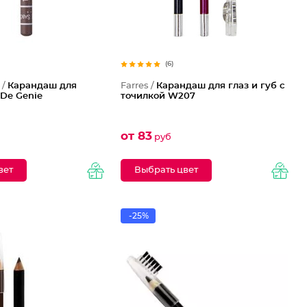
(6)
 /
Карандаш для
Farres /
Карандаш для глаз и губ с
De Genie
точилкой W207
от 83
руб
вет
Выбрать цвет
-25%