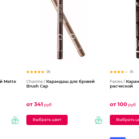
(3)
(1)
й Matte
Charme /
Карандаш для бровей
Farres /
Каран
Brush Cap
расческой
от 341
от 100
руб
руб
Выбрать цвет
Выбрать ц