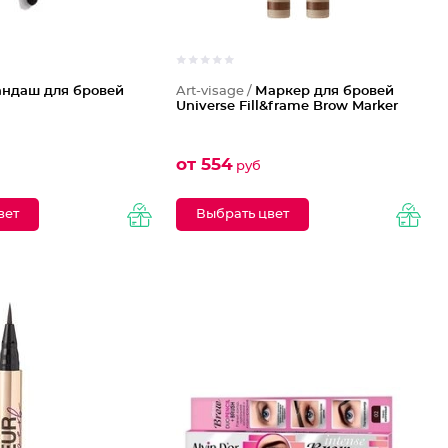
андаш для бровей
Art-visage /
Маркер для бровей
Universe Fill&frame Brow Marker
от 554
руб
вет
Выбрать цвет