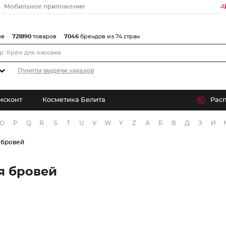
Мобильное приложение
ов
721890
товаров
7046
брендов из 74 стран
Пункты выдачи заказов
исконт
Косметика Белита
Рас
O
P
Q
R
S
T
U
V
W
Y
Z
А
Б
В
Д
З
И
 бровей
я бровей