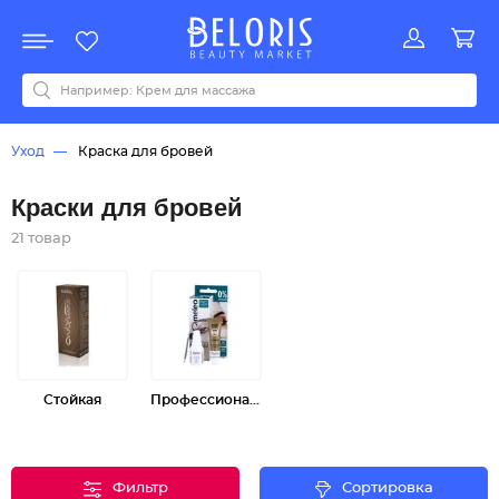
Распродажа
Акции
Новинки
Хит продаж
Все бренды
0-9
A
B
C
D
E
F
G
H
I
J
K
L
M
N
O
P
Q
R
S
T
U
V
W
Y
Z
А
Б
В
Д
З
И
М
О
К
Л
Н
П
Р
С
Т
У
Ф
Ч
Уход
Краска для бровей
Краски для бровей
21 товар
Стойкая
Профессиональная
Фильтр
Сортировка