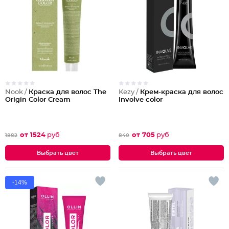
Nook /
Краска для волос The
Kezy /
Крем-краска для волос
Origin Color Cream
Involve color
от 1524
руб
от 705
руб
1882
840
Выбрать цвет
Выбрать цвет
-14%