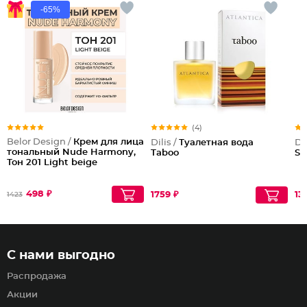
-65%
(4)
Belor Design /
Крем для лица
Dilis /
Туалетная вода
Dil
тональный Nude Harmony,
Taboo
Se
Тон 201 Light beige
498 ₽
1759 ₽
13
1423
С нами выгодно
Распродажа
Акции