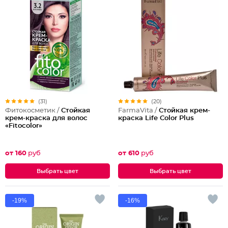
(31)
(20)
Фитокосметик /
Cтойкая
FarmaVita /
Стойкая крем-
крем-краска для волос
краска Life Color Plus
«Fitocolor»
от 160
руб
от 610
руб
Выбрать цвет
Выбрать цвет
-19%
-16%