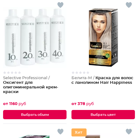
Selective Professional /
Белита-М /
Краска для волос
Оксигент для
с ланолином Hair Happiness
олигоминеральной крем-
краски
от 1160
руб
от 378
руб
Выбрать объем
Выбрать цвет