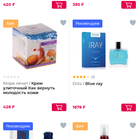
420 ₽
393 ₽
Рекомендуем
(1)
Море лечит /
Крем
Dilis /
Blue ray
улиточный Как вернуть
молодость кожи
426 ₽
1679 ₽
Рекомендуем