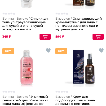
Белита - Витекс /
Сливки для
Бизорюк /
Омолаживающий
тела ультраувлажняющие
крем-лифтинг для лица с
для сухой и очень сухой
пептидом змеиного яда и
кожи, склонной к
муцином улитки
шелушениям Pharmacos
Panthenol Urea
365 ₽
594 ₽
Белита - Витекс /
Энзимный
Бизорюк /
Крем для
гель-скраб для обновления
подбородка шеи и зоны
кожи лица Эффективное
декольте с пептидом