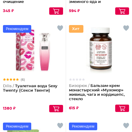
очищение
змеиного яда и
антиоксидантами
345 ₽
594 ₽
Рекомендуем
(6)
Бизорюк /
Бальзам-крем
Dilis /
Туалетная вода Sexy
монастырский «Мухомор»
Twenty (Секси Твенти)
живица, чага и кордицепс,
стекло
615 ₽
1380 ₽
Рекомендуем
Рекомендуем