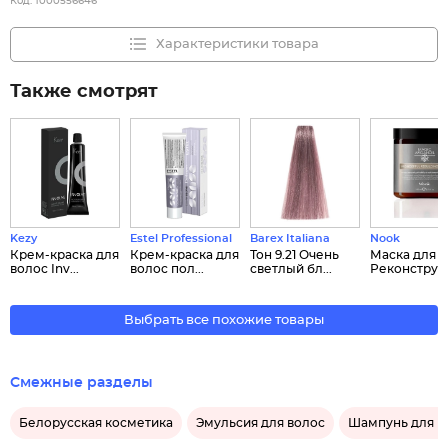
Код:
1000556646
Характеристики товара
Также смотрят
Kezy
Estel Professional
Barex Italiana
Nook
Крем-краска для
Крем-краска для
Тон 9.21 Очень
Маска для 
волос Inv...
волос пол...
светлый бл...
Реконстру...
Выбрать все похожие товары
Смежные разделы
Белорусская косметика
Эмульсия для волос
Шампунь для в