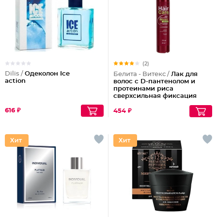
(2)
Dilis /
Одеколон Ice
Белита - Витекс /
Лак для
action
волос с D-пантенолом и
протеинами риса
сверхсильная фиксация
объем Maxi, 215 мл
616 ₽
454 ₽