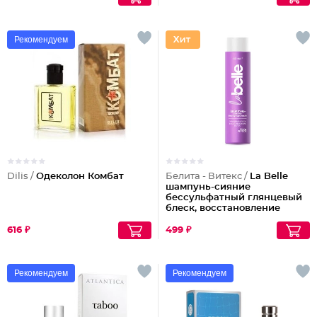
Рекомендуем
Dilis /
Одеколон Комбат
Белита - Витекс /
La Belle
шампунь-сияние
бессульфатный глянцевый
блеск, восстановление
волос шелк+пептиды
616 ₽
499 ₽
Рекомендуем
Рекомендуем