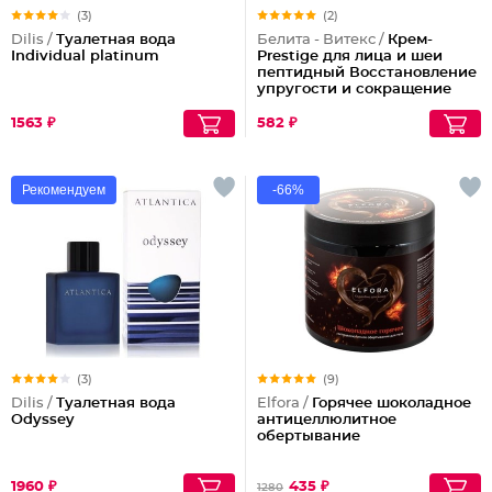
(3)
(2)
Dilis /
Туалетная вода
Белита - Витекс /
Крем-
Individual platinum
Prestige для лица и шеи
пептидный Восстановление
упругости и сокращение
морщин (ночной)
1563 ₽
582 ₽
Рекомендуем
-66%
(3)
(9)
Dilis /
Туалетная вода
Elfora /
Горячее шоколадное
Odyssey
антицеллюлитное
обертывание
1960 ₽
435 ₽
1280