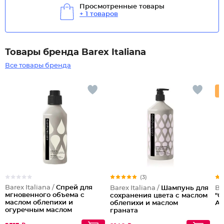
Просмотренные товары
+ 1 товаров
Товары бренда Barex Italiana
Все товары бренда
(3)
Barex Italiana /
Спрей для
Barex Italiana /
Шампунь для
Ba
мгновенного объема с
сохранения цвета с маслом
"С
маслом облепихи и
облепихи и маслом
Аб
огуречным маслом
граната