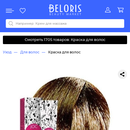
Распродажа
Акции
Новинки
Хит продаж
Все бренды
0-9
A
B
C
D
E
F
G
H
I
J
K
L
M
N
O
P
Q
R
S
T
U
V
W
Y
Z
А
Б
В
Д
З
И
М
О
К
Л
Н
П
Р
С
Т
У
Ф
Ч
Смотреть 1705 товаров: Краска для волос
Уход
Для волос
Краска для волос