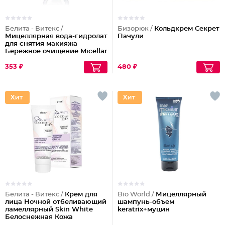
Белита - Витекс /
Бизорюк /
Кольдкрем Секрет
Мицеллярная вода-гидролат
Пачули
для снятия макияжа
Бережное очищение Micellar
Cleansing
353 ₽
480 ₽
Белита - Витекс /
Крем для
Bio World /
Мицеллярный
лица Ночной отбеливающий
шампунь-объем
ламеллярный Skin White
keratrix+муцин
Белоснежная Кожа