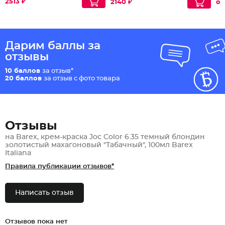
2513 ₽
2140 ₽
от
Дарим баллы за
отзывы
10 баллов
за отзыв*
20 баллов
за отзыв с фото товара
Отзывы
на Barex, крем-краска Joc Color 6.35 темный блондин
золотистый махагоновый "Табачный", 100мл Barex
Italiana
Правила публикации отзывов*
Написать отзыв
Отзывов пока нет