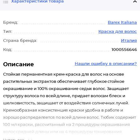
Характеристики товара
Бренд:
Barex Italiana
Тип:
Краска для волос
Страна бренда:
Италия
Код:
1000556646
Описание
Нашли ошибку в описании?
Стойкая перманентная крем-краска для волос на основе
растительных экстрактов обеспечивает глубокое стойкое
окрашивание и 100% окрашивание седых волос. Защищает
структуру волоса по всей длине, придает волосам блеск и
шелковистость, защищает от воздействия солнечных лучей.
Кремообразная консистенция краски удобна в работе и
хорошо распределяется по всей длине волос. Тюбик содержит
100 мл краски, рассчитанный на 2 процедуры окрашивания
волос средней длины или на 4 процедуры тонирования.