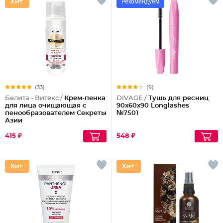
Рекомендуем
(33)
(9)
Белита - Витекс /
Крем-пенка
DIVAGE /
Тушь для ресниц
для лица очищающая с
90x60x90 Longlashes
пенообразователем Секреты
№7501
Азии
415 ₽
548 ₽