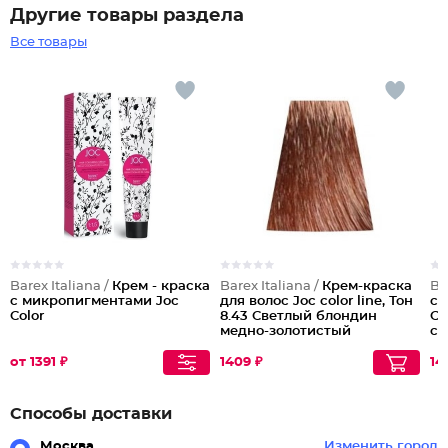
Другие товары раздела
Все товары
Barex Italiana /
Крем - краска
Barex Italiana /
Крем-краска
Ba
с микропигментами Joc
для волос Joc color line, Тон
с 
Color
8.43 Светлый блондин
Co
медно-золотистый
св
же
от 1391 ₽
1409 ₽
14
Способы доставки
Москва
Изменить город