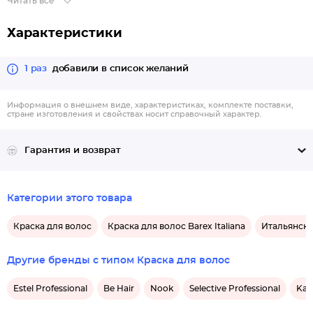
Читать все
Характеристики
1 раз
добавили в список желаний
Информация о внешнем виде, характеристиках, комплекте поставки,
стране изготовления и свойствах носит справочный характер.
Гарантия и возврат
Категории этого товара
Краска для волос
Краска для волос Barex Italiana
Итальянска
Другие бренды с типом Краска для волос
Estel Professional
Be Hair
Nook
Selective Professional
Kaa