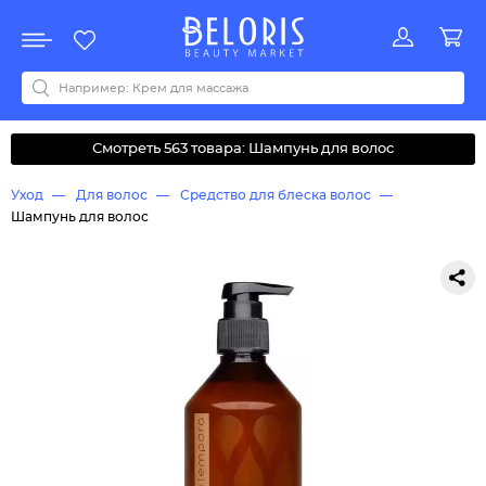
Распродажа
Акции
Новинки
Хит продаж
Все бренды
0-9
A
B
C
D
E
F
G
H
I
J
K
L
M
N
O
P
Q
R
S
T
U
V
W
Y
Z
А
Б
В
Д
З
И
М
О
К
Л
Н
П
Р
С
Т
У
Ф
Ч
Смотреть 563 товара: Шампунь для волос
Уход
Для волос
Средство для блеска волос
Шампунь для волос