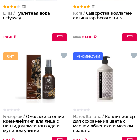
(3)
(1)
Dilis /
Туалетная вода
Kora /
Сыворотка коллаген-
Odyssey
активатор booster GF5
1960 ₽
2600 ₽
2766
Рекомендуем
Бизорюк /
Омолаживающий
Barex Italiana /
Кондиционер
крем-лифтинг для лица с
для сохранения цвета с
пептидом змеиного яда и
маслом облепихи и маслом
муцином улитки
граната