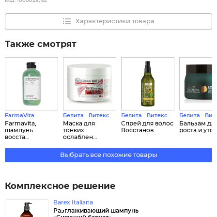
Код:
1000025752
Характеристики товара
Также смотрят
FarmaVita
Белита - Витекс
Белита - Витекс
Белита - Вит
Farmavita,
Маска для
Спрей для волос
Бальзам дл
шампунь
тонких
Восстанов...
роста и утол
восста...
ослаблен...
Выбрать все похожие товары
Комплексное решение
Barex Italiana
Разглаживающий шампунь