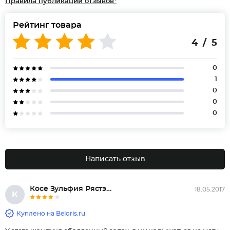
Правила публикации отзывов*
Рейтинг товара
4 / 5
0
1
0
0
0
Написать отзыв
Косе Зульфия Рястэмовна
18.05.2017
К
Куплено на Beloris.ru