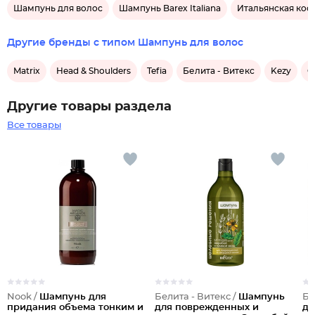
Шампунь для волос
Шампунь Barex Italiana
Итальянская кос
Другие бренды с типом Шампунь для волос
Matrix
Head & Shoulders
Tefia
Белита - Витекс
Kezy
O
Другие товары раздела
Все товары
Nook /
Шампунь для
Белита - Витекс /
Шампунь
Бе
придания объема тонким и
для поврежденных и
дл