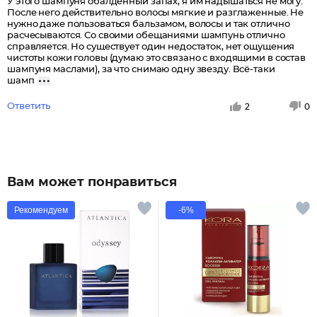
У этого шампуня обалденный запах, я им надышаться не могу.
После него действительно волосы мягкие и разглаженные. Не
нужно даже пользоваться бальзамом, волосы и так отлично
расчесываются. Со своими обещаниями шампунь отлично
справляется. Но существует один недостаток, нет ощущения
чистоты кожи головы (думаю это связано с входящими в состав
шампуня маслами), за что снимаю одну звезду. Всё-таки
шамп
Ответить
2
0
Вам может понравиться
Рекомендуем
-6%