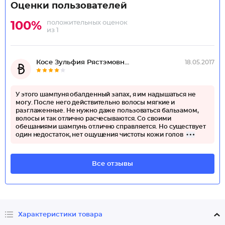
Оценки пользователей
положительных оценок
100%
из 1
Косе Зульфия Рястэмовн...
18.05.2017
У этого шампуня обалденный запах, я им надышаться не
могу. После него действительно волосы мягкие и
разглаженные. Не нужно даже пользоваться бальзамом,
волосы и так отлично расчесываются. Со своими
обещаниями шампунь отлично справляется. Но существует
один недостаток, нет ощущения чистоты кожи голов
Все отзывы
Характеристики товара