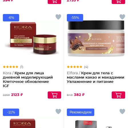
594 ₽
2733 ₽
-6%
-55%
(1)
(4)
Kora /
Крем для лица
Elfora /
Крем для тела с
дневной моделирующий
маслами какао и макадамии
Клеточное обновление
Увлажнение и питание
IGF
2123 ₽
382 ₽
2259
849
-11%
Рекомендуем