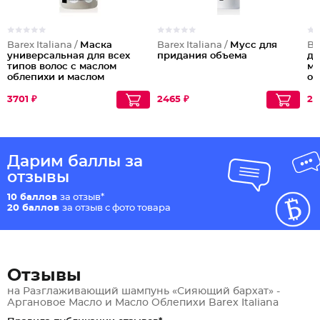
Barex Italiana /
Маска
Barex Italiana /
Мусс для
Ba
универсальная для всех
придания объема
дл
типов волос с маслом
ма
облепихи и маслом
ог
маракуйи
3701 ₽
2465 ₽
27
Дарим баллы за
отзывы
10 баллов
за отзыв*
20 баллов
за отзыв с фото товара
Отзывы
на Разглаживающий шампунь «Сияющий бархат» -
Аргановое Масло и Масло Облепихи Barex Italiana