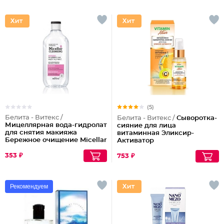
(5)
Белита - Витекс /
Белита - Витекс /
Сыворотка-
Мицеллярная вода-гидролат
сияние для лица
для снятия макияжа
витаминная Эликсир-
Бережное очищение Micellar
Активатор
Cleansing
353 ₽
753 ₽
Рекомендуем