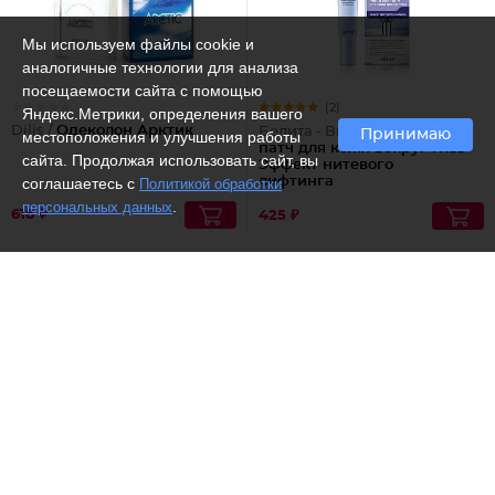
Мы используем файлы cookie и
аналогичные технологии для анализа
посещаемости сайта с помощью
(2)
Яндекс.Метрики, определения вашего
Dilis /
Одеколон Арктик
Белита - Витекс /
NanoГель-
Принимаю
местоположения и улучшения работы
патч для кожи вокруг глаз
сайта. Продолжая использовать сайт, вы
Эффект нитевого
соглашаетесь с
лифтинга
Политикой обработки
.
персональных данных
618 ₽
425 ₽
Рекомендуем
(2)