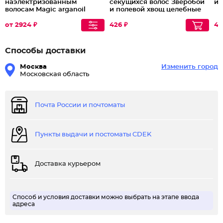
наэлектризованным
секущихся волос Зверобой
и 
волосам Magic arganoil
и полевой хвощ целебные
Extra Volume Shampoo
решения
от 2924 ₽
426 ₽
41
Способы доставки
Москва
Изменить город
Московская область
Почта России и почтоматы
Пункты выдачи и постоматы CDEK
Доставка курьером
Способ и условия доставки можно выбрать на этапе ввода
адреса