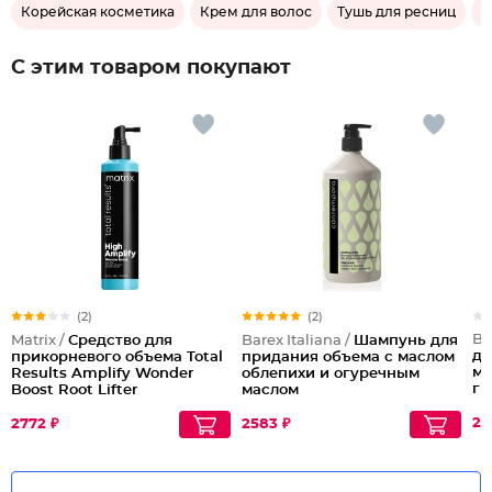
Корейская косметика
Крем для волос
Тушь для ресниц
Б
С этим товаром покупают
(2)
(2)
Ba
Matrix /
Средство для
Barex Italiana /
Шампунь для
дл
прикорневого объема Total
придания объема с маслом
ма
Results Amplify Wonder
облепихи и огуречным
гр
Boost Root Lifter
маслом
27
2772 ₽
2583 ₽