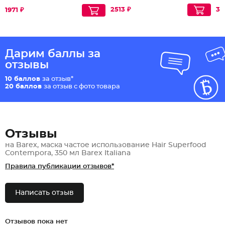
ма
Облепихи
2513 ₽
37
1971 ₽
Дарим баллы за
отзывы
10 баллов
за отзыв*
20 баллов
за отзыв с фото товара
Отзывы
на Barex, маска частое использование Hair Superfood
Contempora, 350 мл Barex Italiana
Правила публикации отзывов*
Написать отзыв
Отзывов пока нет