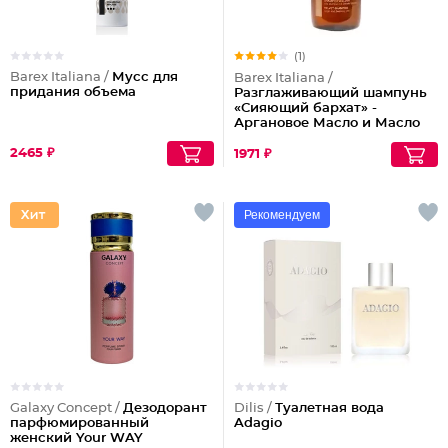
(1)
Barex Italiana /
Мусс для
Barex Italiana /
придания объема
Разглаживающий шампунь
«Сияющий бархат» -
Аргановое Масло и Масло
Облепихи
2465 ₽
1971 ₽
Рекомендуем
Galaxy Concept /
Дезодорант
Dilis /
Туалетная вода
парфюмированный
Adagio
женский Your WAY