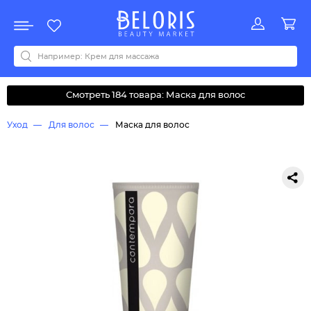
Распродажа
Акции
Новинки
Хит продаж
Все бренды
0-9
A
B
C
D
E
F
G
H
I
J
K
L
M
N
O
P
Q
R
S
T
U
V
W
Y
Z
А
Б
В
Д
З
И
М
О
К
Л
Н
П
Р
С
Т
У
Ф
Ч
Смотреть 184 товара: Маска для волос
Уход
Для волос
Маска для волос