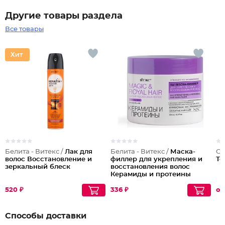
Другие товары раздела
Все товары
Белита - Витекс /
Лак для
Белита - Витекс /
Маска-
OL
волос Восстановление и
филлер для укрепления и
То
зеркальный блеск
восстановления волос
Керамиды и протеины
4в1
520 ₽
336 ₽
от
Способы доставки