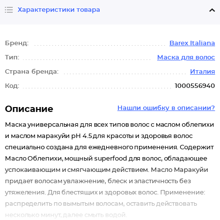
Характеристики товара
Бренд:
Barex Italiana
Тип:
Маска для волос
Страна бренда:
Италия
Код:
1000556940
Описание
Нашли ошибку в описании?
Маска универсальная для всех типов волос с маслом облепихи
и маслом маракуйи pH 4.5 для красоты и здоровья волос
специально создана для ежедневного применения. Содержит
Масло Облепихи, мощный superfood для волос, обладающее
успокаивающим и смягчающим действием. Масло Маракуйи
придает волосам увлажнение, блеск и эластичность без
утяжеления. Для блестящих и здоровых волос. Применение:
распределить по вымытым волосам, оставить действовать
несколько минут, далее смыть водой.