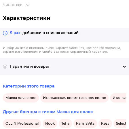
Читать все
Характеристики
5 раз
добавили в список желаний
Информация о внешнем виде, характеристиках, комплекте поставки,
стране изготовления и свойствах носит справочный характер.
Гарантия и возврат
Категории этого товара
Маска для волос
Итальянская косметика для волос
Итальянс
Другие бренды с типом Маска для волос
OLLIN Professional
Nook
Tefia
FarmaVita
Kezy
Selecti