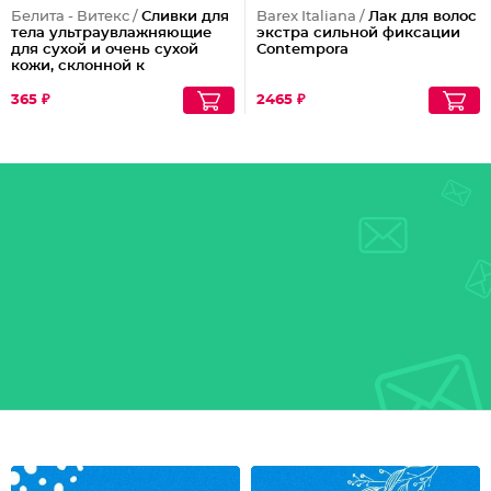
Белита - Витекс /
Сливки для
Barex Italiana /
Лак для волос
тела ультраувлажняющие
экстра сильной фиксации
для сухой и очень сухой
Contempora
кожи, склонной к
шелушениям Pharmacos
Panthenol Urea
365 ₽
2465 ₽