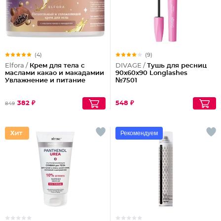
(4)
(9)
Elfora /
Крем для тела с
DIVAGE /
Тушь для ресниц
маслами какао и макадамии
90x60x90 Longlashes
Увлажнение и питание
№7501
382 ₽
548 ₽
849
Рекомендуем