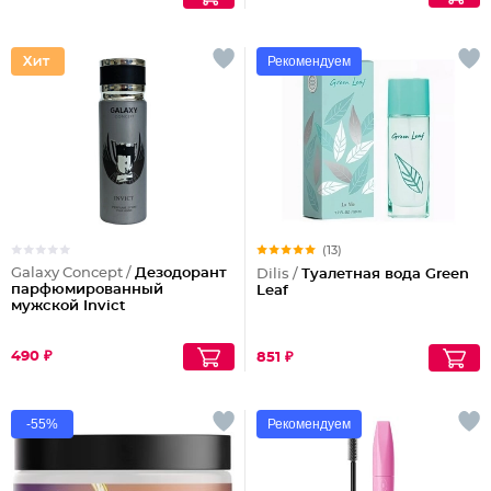
Рекомендуем
(13)
Galaxy Concept /
Дезодорант
Dilis /
Туалетная вода Green
парфюмированный
Leaf
мужской Invict
490 ₽
851 ₽
-55%
Рекомендуем