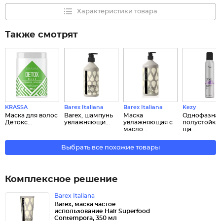
Характеристики товара
Также смотрят
KRASSA
Barex Italiana
Barex Italiana
Kezy
Маска для волос
Barex, шампунь
Маска
Однофазна
Детокс...
увлажняющи...
увлажняющая с
полустойка
масло...
ща...
Выбрать все похожие товары
Комплексное решение
Barex Italiana
Barex, маска частое
использование Hair Superfood
Contempora, 350 мл