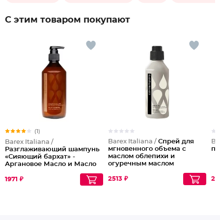
С этим товаром покупают
(1)
Barex Italiana /
Спрей для
Ba
Barex Italiana /
мгновенного объема с
пр
Разглаживающий шампунь
маслом облепихи и
«Сияющий бархат» -
огуречным маслом
Аргановое Масло и Масло
Облепихи
2513 ₽
24
1971 ₽