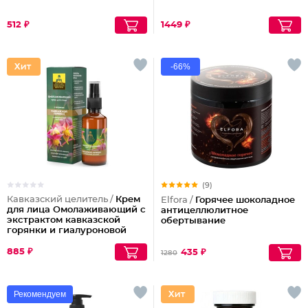
512 ₽
1449 ₽
-66%
(9)
Кавказский целитель /
Крем
Elfora /
Горячее шоколадное
для лица Омолаживающий с
антицеллюлитное
экстрактом кавказской
обертывание
горянки и гиалуроновой
кислотой
885 ₽
435 ₽
1280
Рекомендуем