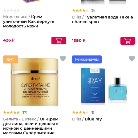
(5)
Море лечит /
Крем
Dilis /
Туалетная вода Take a
улиточный Как вернуть
chance sport
молодость кожи
426 ₽
1380 ₽
Рекомендуем
(17)
(1)
Белита - Витекс /
Oil-Крем
Dilis /
Blue ray
для лица, шеи и декольте
ночной с ценнейшими
маслами Суперпитание
Аргана и миндаль