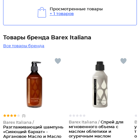
Просмотренные товары
+ 1 товаров
Товары бренда Barex Italiana
Все товары бренда
(1)
Barex Italiana /
Спрей для
Ba
Barex Italiana /
мгновенного объема с
ун
Разглаживающий шампунь
маслом облепихи и
ти
«Сияющий бархат» -
огуречным маслом
об
Аргановое Масло и Масло