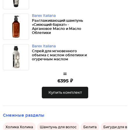
Barex Italiana
Разглаживающий шампунь
«Сияющий бархат» -
Аргановое Масло и Масло
Облепихи
Barex Italiana
Спрей для мгновенного
объема с маслом облепихи и
огуречным маслом
=
6395 ₽
Купить комплект
Смежные разделы
Холика Холика
Шампунь для волос
Белита
Бигуди для во