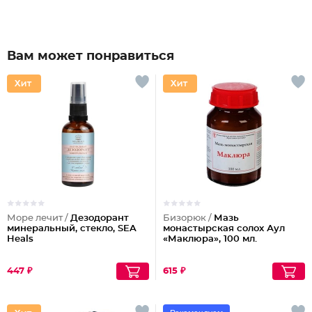
Вам может понравиться
Море лечит /
Дезодорант
Бизорюк /
Мазь
минеральный, стекло, SEA
монастырская солох Аул
Heals
«Маклюра», 100 мл.
447 ₽
615 ₽