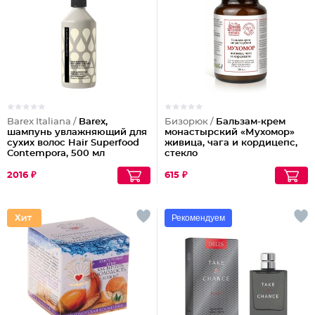
Barex Italiana /
Barex,
Бизорюк /
Бальзам-крем
шампунь увлажняющий для
монастырский «Мухомор»
сухих волос Hair Superfood
живица, чага и кордицепс,
Contempora, 500 мл
стекло
2016 ₽
615 ₽
Рекомендуем