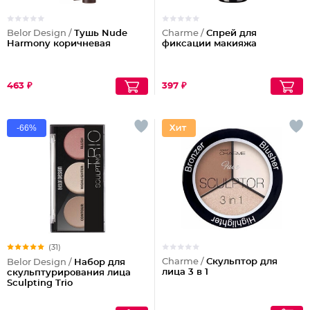
Belor Design /
Тушь Nude
Charme /
Спрей для
Harmony коричневая
фиксации макияжа
463 ₽
397 ₽
-66%
(31)
Charme /
Скульптор для
Belor Design /
Набор для
лица 3 в 1
скульптурирования лица
Sculpting Triо