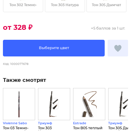
Тон 302 Темно-
Тон 303 Натура
Тон 305 Дымчат
от 328 ₽
+
5 баллов
за 1 шт.
Выберите цвет
Код:
1000077678
Также смотрят
Vivienne Sabo
Триумф
Estrade
Триумф
Тон 03 Темно-
Тон 303
Тон B05 теплый
Тон 305 Ды