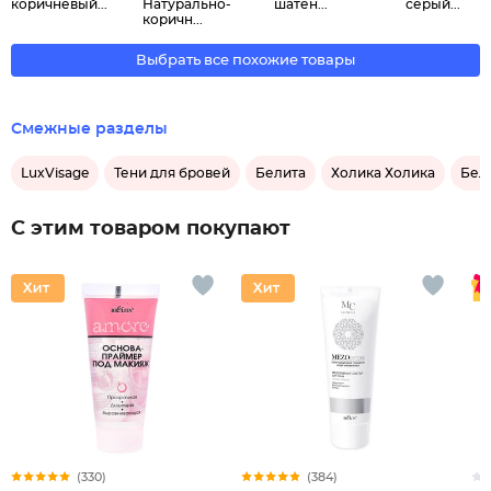
коричневый...
Натурально-
шатен...
серый...
коричн...
Выбрать все похожие товары
Смежные разделы
LuxVisage
Тени для бровей
Белита
Холика Холика
Бел
С этим товаром покупают
(330)
(384)