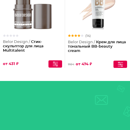
(14)
Belor Design /
Стик-
Belor Design /
Крем для лица
скульптор для лица
тональный BB-beauty
Multitalent
cream
от 431 ₽
от 474 ₽
1104