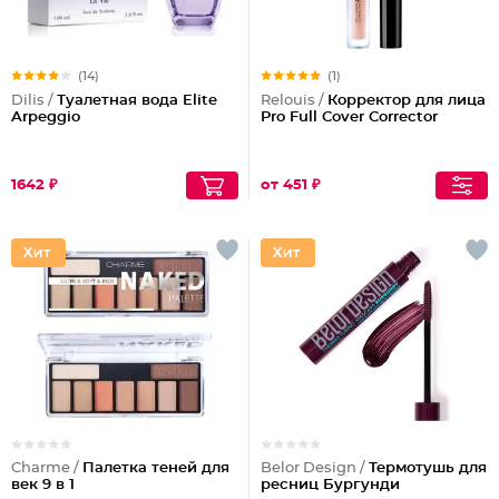
(14)
(1)
Dilis /
Туалетная вода Elite
Relouis /
Корректор для лица
Arpeggio
Pro Full Cover Corrector
1642 ₽
от 451 ₽
Charme /
Палетка теней для
Belor Design /
Термотушь для
век 9 в 1
ресниц Бургунди