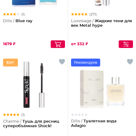
(1)
(271)
Dilis /
Blue ray
Luxvisage /
Жидкие тени для
век Metal hype
1679 ₽
от 332 ₽
Рекомендуем
(1)
Dilis /
Туалетная вода
Charme /
Тушь для ресниц
Adagio
суперобъёмная Shock!