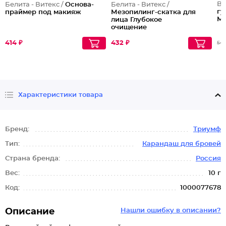
Be
Белита - Витекс /
Основа-
Белита - Витекс /
гу
праймер под макияж
Мезопилинг-скатка для
М
лица Глубокое
очищение
414 ₽
432 ₽
54
Характеристики товара
Бренд:
Триумф
Тип:
Карандаш для бровей
Страна бренда:
Россия
Вес:
10 г
Код:
1000077678
Описание
Нашли ошибку в описании?