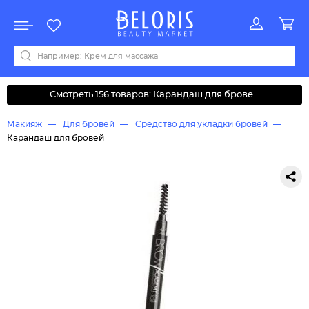
Распродажа
Акции
Новинки
Хит продаж
Все бренды
0-9
A
B
C
D
E
F
G
H
I
J
K
L
M
N
O
P
Q
R
S
T
U
V
W
Y
Z
А
Б
В
Д
З
И
М
О
К
Л
Н
П
Р
С
Т
У
Ф
Ч
Смотреть 156 товаров: Карандаш для брове...
Макияж
Для бровей
Средство для укладки бровей
Карандаш для бровей