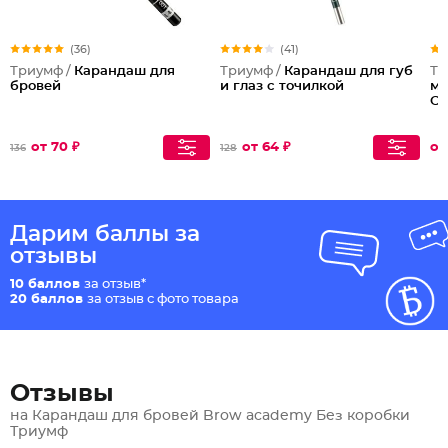
(36)
(41)
Триумф /
Карандаш для
Триумф /
Карандаш для губ
Тр
бровей
и глаз с точилкой
ма
Co
от 70 ₽
от 64 ₽
от
136
128
Дарим баллы за
отзывы
10 баллов
за отзыв*
20 баллов
за отзыв с фото товара
Отзывы
на Карандаш для бровей Brow academy Без коробки
Триумф