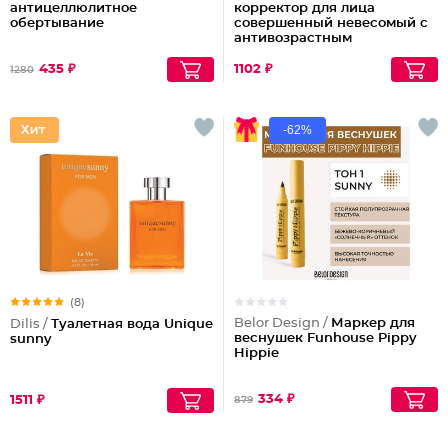
антицеллюлитное
корректор для лица
обертывание
совершенный невесомый с
антивозрастным
действием
435 ₽
1102 ₽
1280
-62%
(8)
Belor Design /
Маркер для
Dilis /
Туалетная вода Unique
веснушек Funhouse Pippy
sunny
Hippie
334 ₽
1511 ₽
879