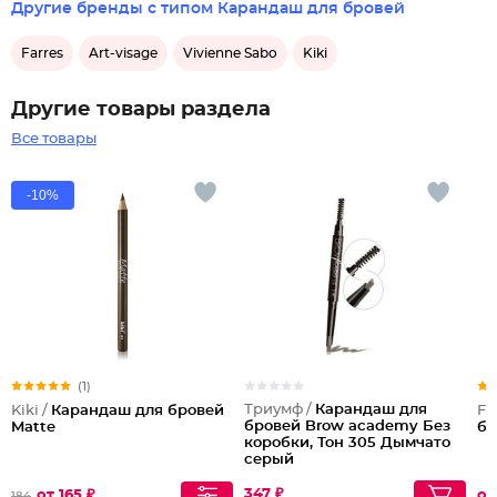
Другие бренды с типом Карандаш для бровей
Farres
Art-visage
Vivienne Sabo
Kiki
Другие товары раздела
Все товары
-10%
(1)
Триумф /
Карандаш для
Kiki /
Карандаш для бровей
Fa
бровей Brow academy Без
Matte
бр
коробки, Тон 305 Дымчато
серый
347 ₽
от 165 ₽
от
184