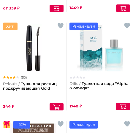
1449 ₽
от 339 ₽
Рекомендуем
(50)
Dilis /
Туалетная вода "Alpha
Relouis /
Тушь для ресниц
& omega"
подкручивающая Gold
1740 ₽
344 ₽
-52%
Рекомендуем