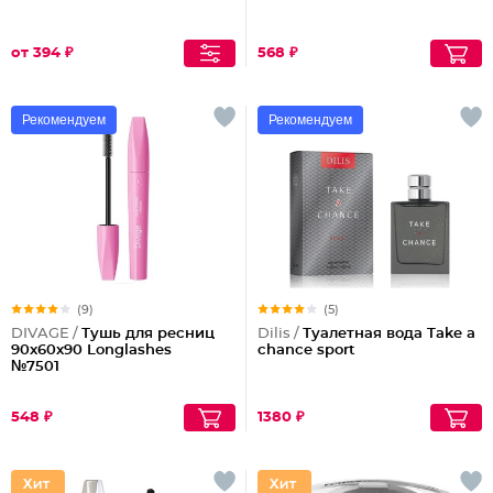
от 394 ₽
568 ₽
Рекомендуем
Рекомендуем
(9)
(5)
DIVAGE /
Тушь для ресниц
Dilis /
Туалетная вода Take a
90x60x90 Longlashes
chance sport
№7501
548 ₽
1380 ₽