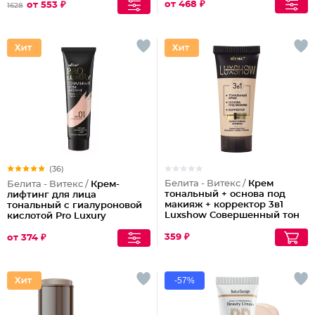
от 468 ₽
от 553 ₽
1628
(36)
Белита - Витекс /
Крем
Белита - Витекс /
Крем-
тональный + основа под
лифтинг для лица
макияж + корректор 3в1
тональный с гиалуроновой
Luxshow Совершенный тон
кислотой Pro Luxury
универсальный
359 ₽
от 374 ₽
-57%