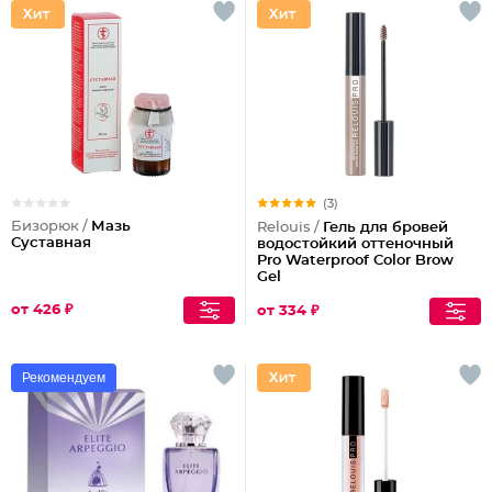
(3)
Бизорюк /
Мазь
Relouis /
Гель для бровей
Суставная
водостойкий оттеночный
Pro Waterproof Color Brow
Gel
от 426 ₽
от 334 ₽
Рекомендуем