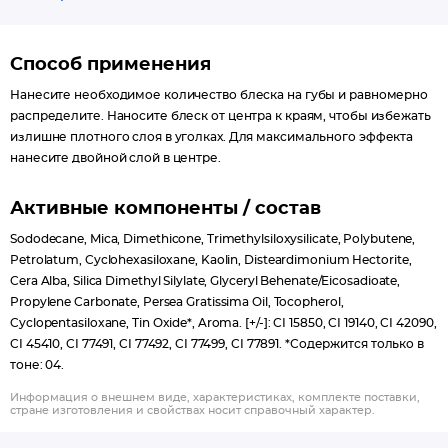
Способ применения
Нанесите необходимое количество блеска на губы и равномерно
распределите. Наносите блеск от центра к краям, чтобы избежать
излишне плотного слоя в уголках. Для максимального эффекта
нанесите двойной слой в центре.
Активные компоненты / состав
Sododecane, Mica, Dimethicone, Trimethylsiloxysilicate, Polybutene,
Petrolatum, Cyclohexasiloxane, Kaolin, Disteardimonium Hectorite,
Cera Alba, Silica Dimethyl Silylate, Glyceryl Behenate/Eicosadioate,
Propylene Carbonate, Persea Gratissima Oil, Tocopherol,
Cyclopentasiloxane, Tin Oxide*, Aroma. [+/-]: CI 15850, CI 19140, CI 42090,
CI 45410, CI 77491, CI 77492, CI 77499, CI 77891. *Содержится только в
тоне: 04.
Информация о внешнем виде, характеристиках, комплекте поставки,
стране изготовления и свойствах носит справочный характер.