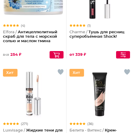
(4)
(1)
Elfora /
Антицеллюлитный
Charme /
Тушь для ресниц
скраб для тела с морской
суперобъёмная Shock!
солью и маслом тмина
254 ₽
от 339 ₽
849
(271)
(36)
Luxvisage /
Жидкие тени для
Белита - Витекс /
Крем-