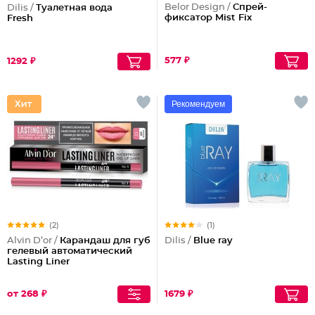
Belor Design /
Спрей-
Dilis /
Туалетная вода
фиксатор Mist Fix
Fresh
577 ₽
1292 ₽
Рекомендуем
(2)
(1)
Alvin D’or /
Карандаш для губ
Dilis /
Blue ray
гелевый автоматический
Lasting Liner
от 268 ₽
1679 ₽