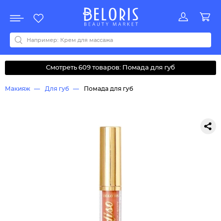
Распродажа
Акции
Новинки
Хит продаж
Все бренды
0-9
A
B
C
D
E
F
G
H
I
J
K
L
M
N
O
P
Q
R
S
T
U
V
W
Y
Z
А
Б
В
Д
З
И
М
О
К
Л
Н
П
Р
С
Т
У
Ф
Ч
Смотреть 609 товаров: Помада для губ
Макияж
Для губ
Помада для губ