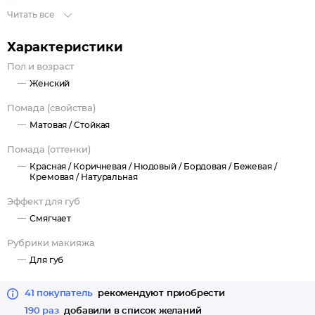
Широкая гамма от самых модных нюдовых и коричневых до
Читать все
более насыщенных красного и бордового оттенков позволяют
быть разной каждый день.
Характеристики
Продукт имеет приятный аромат, который подарит вам
Пол и возраст
истинное удовольствие.
Женский
Специально подобранный мягкий удобный и идеально
скользящий аппликатор плоской формы безупречно наносит
Помада (свойства)
помаду, распределяет её равномерно с первого нанесения и
Матовая /
Стойкая
позволяет создать максимально четкий контур.
Помада (оттенки)
Красная /
Коричневая /
Нюдовый /
Бордовая /
Бежевая /
Кремовая /
Натуральная
Эффект для губ
Смягчает
Рубрики макияжа
Для губ
41 покупатель
рекомендуют приобрести
190 раз
добавили в список желаний