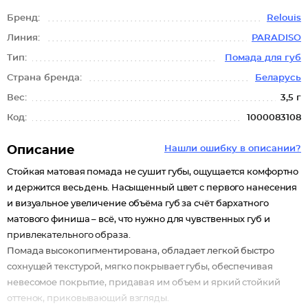
Бренд:
Relouis
Линия:
PARADISO
Тип:
Помада для губ
Страна бренда:
Беларусь
Вес:
3,5 г
Код:
1000083108
Описание
Нашли ошибку в описании?
Стойкая матовая помада не сушит губы, ощущается комфортно
и держится весь день. Насыщенный цвет с первого нанесения
и визуальное увеличение объёма губ за счёт бархатного
матового финиша – всё, что нужно для чувственных губ и
привлекательного образа.
Помада высокопигментирована, обладает легкой быстро
сохнущей текстурой, мягко покрывает губы, обеспечивая
невесомое покрытие, придавая им объем и яркий стойкий
оттенок, приковывающий взгляды.