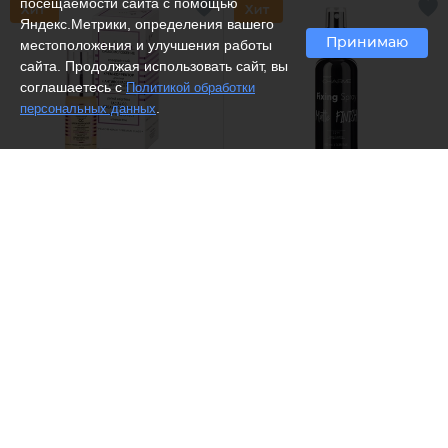
посещаемости сайта с помощью
Яндекс.Метрики, определения вашего
Принимаю
местоположения и улучшения работы
сайта. Продолжая использовать сайт, вы
соглашаетесь с
Политикой обработки
.
персональных данных
(5)
Charme /
Спрей для
Белита - Витекс /
СС крем-
фиксации макияжа
корректор для лица
совершенный невесомый с
антивозрастным
действием
397 ₽
1102 ₽
-66%
Рекомендуем