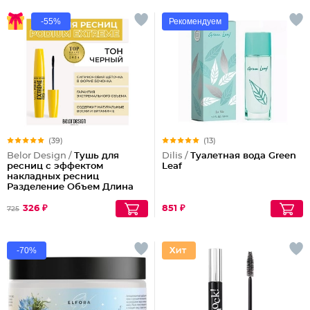
-55%
Рекомендуем
(39)
(13)
Belor Design /
Тушь для
Dilis /
Туалетная вода Green
ресниц с эффектом
Leaf
накладных ресниц
Разделение Объем Длина
Podium extreme
326 ₽
851 ₽
725
-70%