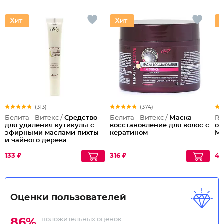
(313)
(374)
Белита - Витекс /
Средство
Белита - Витекс /
Маска-
Re
для удаления кутикулы с
восстановление для волос с
об
эфирными маслами пихты
кератином
Mo
и чайного дерева
133 ₽
316 ₽
41
Оценки пользователей
положительных оценок
86%