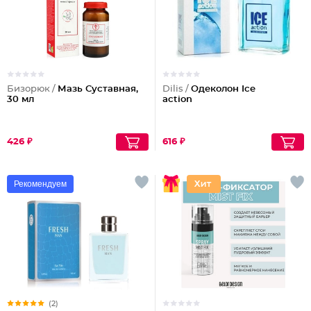
Бизорюк /
Мазь Суставная,
Dilis /
Одеколон Ice
30 мл
action
426 ₽
616 ₽
Рекомендуем
(2)