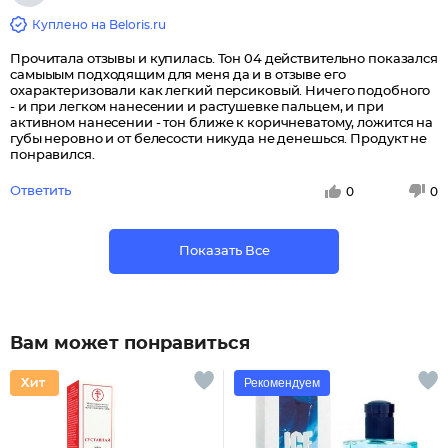
Куплено на Beloris.ru
Прочитала отзывы и купилась. Тон 04 действительно показался
самыыым подходящим для меня да и в отзыве его
охарактеризовали как легкий персиковый. Ничего подобного
- и при легком нанесении и растушевке пальцем, и при
активном нанесении - тон ближе к коричневатому, ложится на
губы неровно и от белесости никуда не денешься. Продукт не
понравился.
Ответить
0
0
Показать Все
Вам может понравиться
Рекомендуем