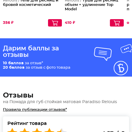
Relouis /
Гель для ресниц и
Relouis /
Тушь для ресниц
Re
бровей косметический
объем + удлинение Top
ра
Model
по
356 ₽
410 ₽
от
Дарим баллы за
отзывы
10 баллов
за отзыв*
20 баллов
за отзыв с фото товара
Отзывы
на Помада для губ стойкая матовая Paradiso Relouis
Правила публикации отзывов*
Рейтинг товара