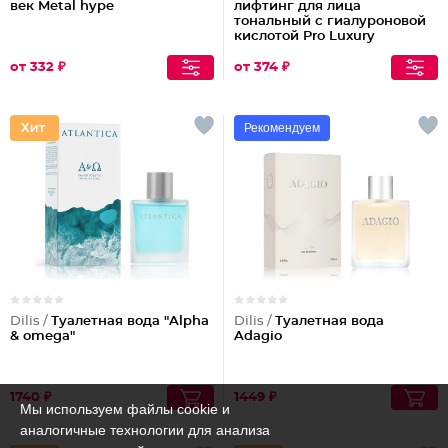
век Metal hype
лифтинг для лица
тональный с гиалуроновой
кислотой Pro Luxury
от 332 ₽
от 374 ₽
Рекомендуем
Dilis /
Туалетная вода "Alpha
Dilis /
Туалетная вода
& omega"
Adagio
1740 ₽
1449 ₽
Мы используем файлы cookie и
аналогичные технологии для анализа