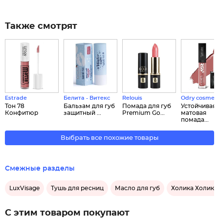
Также смотрят
Estrade
Белита - Витекс
Relouis
Odry cosmeti
Тон 78
Бальзам для губ
Помада для губ
Устойчивая
Конфитюр
защитный ...
Premium Go...
матовая
помада...
Выбрать все похожие товары
Смежные разделы
LuxVisage
Тушь для ресниц
Масло для губ
Холика Холика
С этим товаром покупают