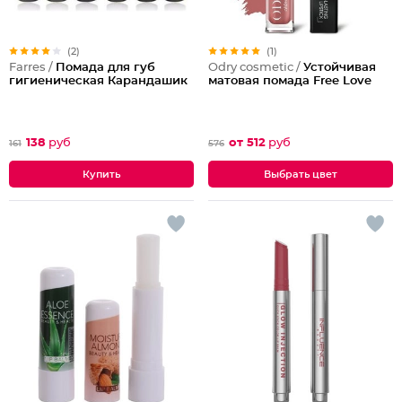
(2)
(1)
Farres /
Помада для губ
Odry cosmetic /
Устойчивая
гигиеническая Карандашик
матовая помада Free Love
138
руб
от 512
руб
161
576
Выбрать цвет