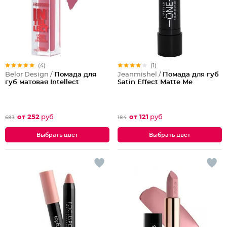
(4)
(1)
Belor Design /
Помада для
Jeanmishel /
Помада для губ
губ матовая Intellect
Satin Effect Matte Me
от 252
руб
от 121
руб
683
184
Выбрать цвет
Выбрать цвет