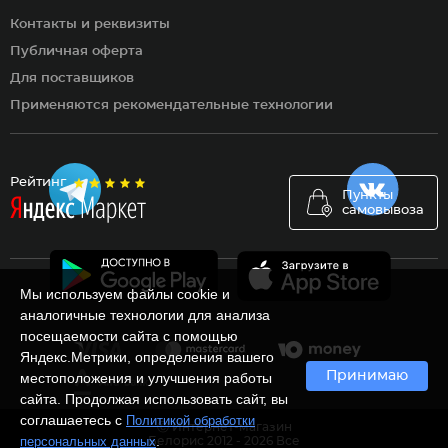
Контакты и реквизиты
Публичная оферта
Для поставщиков
Применяются рекомендательные технологии
Рейтинг
Пункты
самовывоза
Мы используем файлы cookie и
аналогичные технологии для анализа
посещаемости сайта с помощью
Яндекс.Метрики, определения вашего
Принимаю
местоположения и улучшения работы
сайта. Продолжая использовать сайт, вы
соглашаетесь с
Политикой обработки
Ⓒ Интернет-магазин
.
персональных данных
Белорис 2012 - 2026 Все