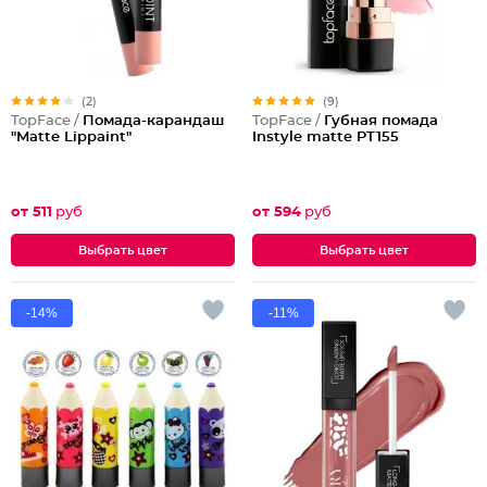
(2)
(9)
TopFace /
Помада-карандаш
TopFace /
Губная помада
"Matte Lippaint"
Instyle matte PT155
от 511
руб
от 594
руб
Выбрать цвет
Выбрать цвет
-14%
-11%