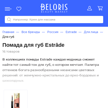
Распродажа
Акции
Новинки
Хит продаж
Все бренды
0-9
A
B
C
D
E
F
G
H
I
J
K
L
M
N
O
P
Q
R
S
T
U
V
W
Y
Z
А
Б
В
Д
З
И
М
О
К
Л
Н
П
Р
С
Т
У
Ф
Ч
Главная
Все бренды
Россия
Estrade
Для лица
Для губ
Помада для губ Estrâde
16 товаров
В коллекциях помады Estrade каждая модница сможет
найти тот самый тон для губ, о котором мечтает. Палитра
оттенков богата разнообразными нюансами цветовых
решений: от жемчужно-кристальных до ярко-бордовых и
шоколадных.
Линейка помад от Estrade:
Catherine. Кремовая консистенция из карнаубского
воска, смолы шореи, витамина E, кукурузного и
касторового масла равномерно «ложится» на губы. При