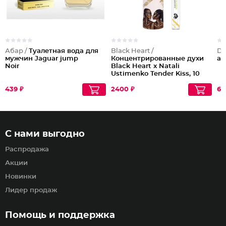
Абар /
Туалетная вода для
Black Heart /
Dil
мужчин Jaguar jump
Концентрированные духи
ac
Noir
Black Heart x Natali
Ustimenko Tender Kiss, 10
мл
439 ₽
2400 ₽
61
С нами выгодно
Распродажа
Акции
Новинки
Лидер продаж
Помощь и поддержка