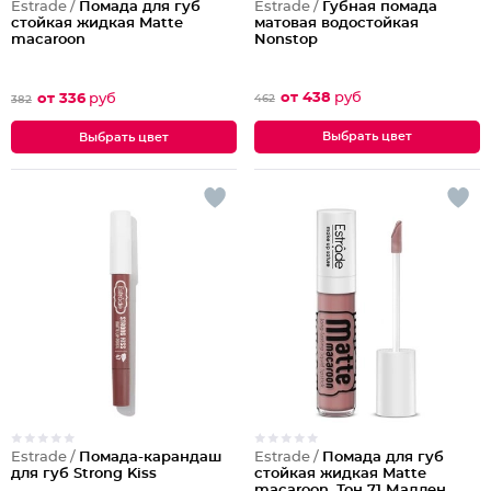
Estrade /
Губная помада
Estrade /
Помада для губ
эластичной, гладкой и плотной, а витамин Е дарит
матовая водостойкая
стойкая жидкая Matte
антиоксидантный эффект. Касторовое и кукурузное
Nonstop
macaroon
масло обогащает витаминами и жирными кислотами. В
линейке оттенков широкий выбор с интересными
от 438
руб
от 336
руб
462
382
названиями: «За облаками», «На пляже», «В Каннах», «На
краю света», «В Лондоне». Они делятся на оттенки с
Выбрать цвет
Выбрать цвет
перламутром и блестками.
Решение – купить помаду Estrade – будет верным, так как
она зарекомендовала себя как качественное и доступное
средство.
Estrade /
Помада-карандаш
Estrade /
Помада для губ
для губ Strong Kiss
стойкая жидкая Matte
macaroon, Тон 71 Мадлен