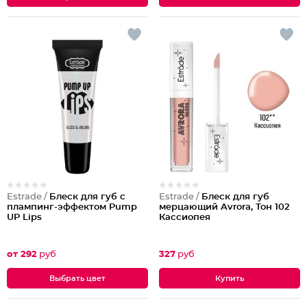
Estrade /
Блеск для губ с
Estrade /
Блеск для губ
плампинг-эффектом Pump
мерцающий Avrora, Тон 102
UP Lips
Кассиопея
от 292
руб
327
руб
Выбрать цвет