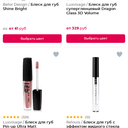
Luxvisage /
Блеск для губ
Belor Design /
Блеск для губ
суперглянцевый Dragon
Shine Bright
Glass 3D Volume
от 329
руб
от 61
руб
612
Выбрать цвет
Выбрать цвет
(329)
(10)
Luxvisage /
Блеск для губ
Relouis /
Блеск для губ с
Pin-up Ultra Matt
эффектом жидкого стекла