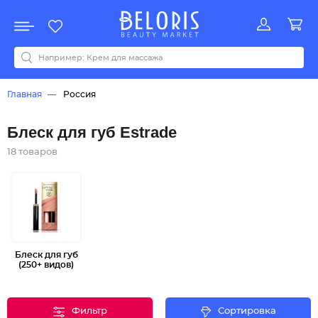
Распродажа
Акции
Новинки
Хит продаж
Все бренды
0-9
A
B
C
D
E
F
G
H
I
J
K
L
M
N
O
P
Q
R
S
T
U
V
W
Y
Z
А
Б
В
Д
З
И
М
О
К
Л
Н
П
Р
С
Т
У
Ф
Ч
Главная
Россия
Блеск для губ Estrade
18 товаров
Блеск для губ
(250+ видов)
Фильтр
Сортировка