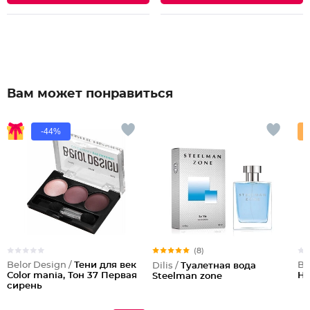
Вам может понравиться
-44%
(8)
Belor Design /
Тени для век
Be
Dilis /
Туалетная вода
Color mania, Тон 37 Первая
Ha
Steelman zone
сирень