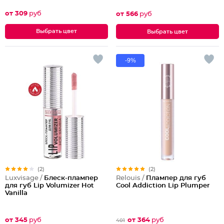
от 309
руб
от 566
руб
Выбрать цвет
Выбрать цвет
-9%
(2)
(2)
Luxvisage /
Блеск-плампер
Relouis /
Плампер для губ
для губ Lip Volumizer Hot
Cool Addiction Lip Plumper
Vanilla
от 345
руб
от 364
руб
401