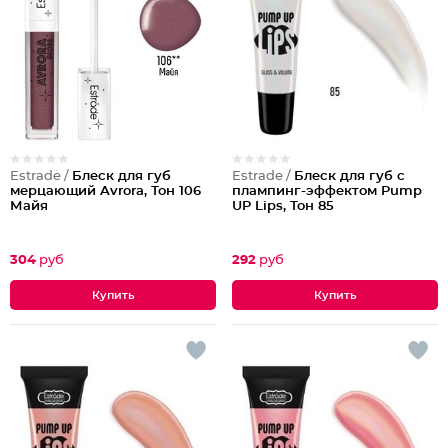
Estrade /
Блеск для губ
Estrade /
Блеск для губ с
мерцающий Avrora, Тон 106
плампинг-эффектом Pump
Майя
UP Lips, Тон 85
304
руб
292
руб