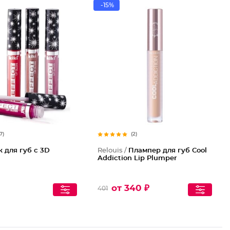
-15%
17)
(2)
к для губ с 3D
Relouis /
Плампер для губ Cool
Addiction Lip Plumper
от 340 ₽
401