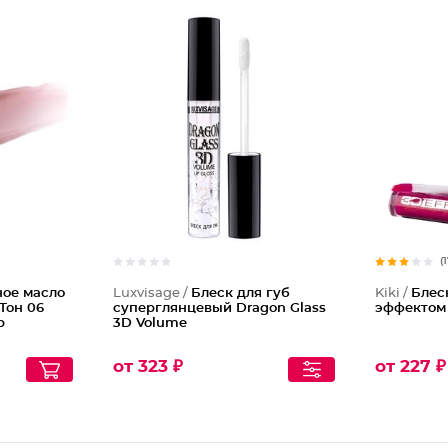
Питател
(
ное масло
Luxvisage /
Блеск для губ
Kiki /
Блес
 Тон 06
суперглянцевый Dragon Glass
эффектом
р
3D Volume
от 323 ₽
от 227 ₽