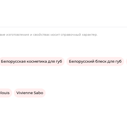
ане изготовления и свойствах носит справочный характер.
Белорусская косметика для губ
Белорусский блеск для губ
louis
Vivienne Sabo