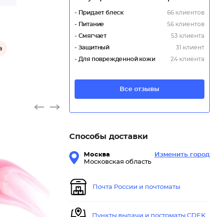
- Придает блеск
66 клиентов
- Питание
56 клиентов
- Смягчает
53 клиента
- Защитный
31 клиент
а
- Для поврежденной кожи
24 клиента
Все отзывы
Способы доставки
Москва
Изменить город
Московская область
Питател
Почта России и почтоматы
Пункты выдачи и постоматы CDEK