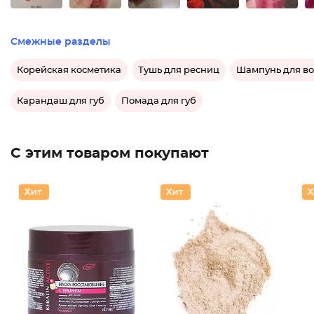
Смежные разделы
Корейская косметика
Тушь для ресниц
Шампунь для во
Карандаш для губ
Помада для губ
С этим товаром покупают
Пудра д