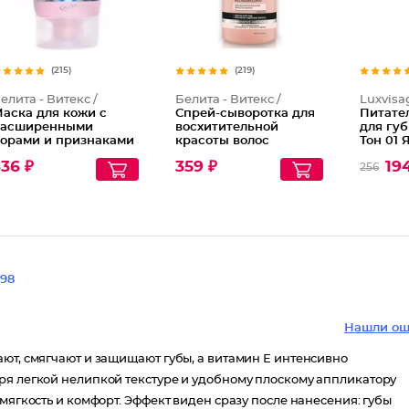
(215)
(219)
елита - Витекс /
Белита - Витекс /
Luxvisa
аска для кожи с
Спрей-сыворотка для
Питате
асширенными
восхитительной
для губ 
орами и признаками
красоты волос
Тон 01
упероза
несмываемая 12
эликси
36 ₽
359 ₽
19
256
бновляющая
эффектов
Совершенные Волосы
98
Нашли ош
ют, смягчают и защищают губы, а витамин Е интенсивно
ря легкой нелипкой текстуре и удобному плоскому аппликатору
мягкость и комфорт. Эффект виден сразу после нанесения: губы