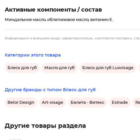
Активные компоненты / состав
Миндальное масло, облепиховое масло, витамин Е.
Информация о внешнем виде, характеристиках, комплекте поставки, стр
Категории этого товара
Блеск для губ
Масло для губ
Блеск для губ Luxvisage
Другие бренды с типом Блеск для губ
Belor Design
Art-visage
Белита - Витекс
Estrade
Re
Другие товары раздела