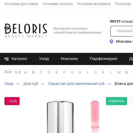
Условия доставки
Условия оплаты
Условия возврата
Помощь
116577
отзыв
Интернет-магазин
косметики и парфюмерии
Москва
Каталог
Уход
Макияж
Парфюмерия
Д
Все бренды
0-9
A
B
C
D
E
F
G
H
I
J
K
L
M
N
Уход
Для губ
Средство для увеличения губ
Блеск для
express
-24%