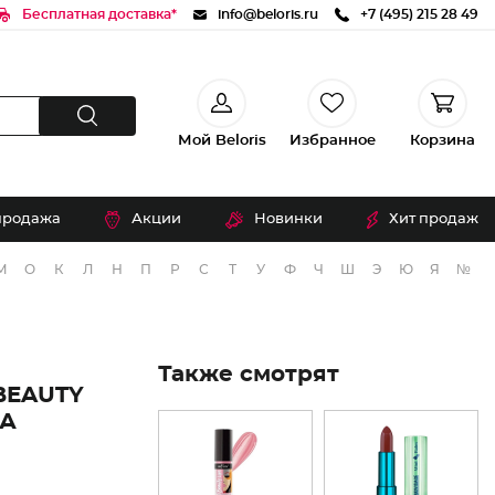
Бесплатная доставка*
info@beloris.ru
+7 (495) 215 28 49
Мой Beloris
Избранное
Корзина
продажа
Акции
Новинки
Хит продаж
М
О
К
Л
Н
П
Р
С
Т
У
Ф
Ч
Ш
Э
Ю
Я
№
Также смотрят
BEAUTY
КА