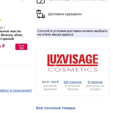
Доставка курьером
ge /
Способ и условия доставки можно выбрать
льное масло
на этапе ввода адреса
Beauty elixir,
 Ягодный
р
4 ₽
194 ₽ - 693 ₽
326 товаров
8 товаров
ценовой
В каталоге
Доступно по
диапазон
бренда
скидке
ибку в описании?
Все похожие товары