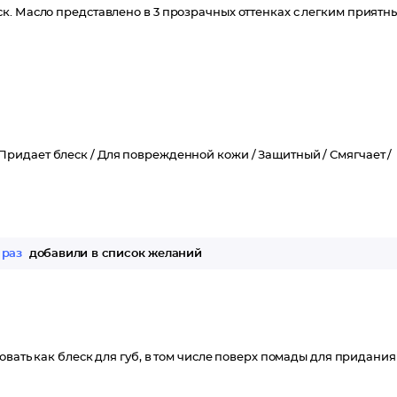
к. Масло представлено в 3 прозрачных оттенках с легким приятн
Придает блеск /
Для поврежденной кожи /
Защитный /
Смягчает /
 раз
добавили в список желаний
овать как блеск для губ, в том числе поверх помады для придания