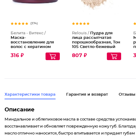
(374)
Белита - Витекс /
Relouis /
Пудра для
Б
Маска-
лица рассыпчатая
М
восстановление для
порошкообразная, Тон
р
волос с кератином
105 Светло-бежевый
п
к
316 ₽
807 ₽
3
О
Характеристики товара
Гарантия и возврат
Отзывы
Описание
Миндальное и облепиховое масла в составе средства успокаива
восстанавливает и обновляет поврежденную кожу губ. Благода
масло отлично наносится, быстро впитывается и придает губам 