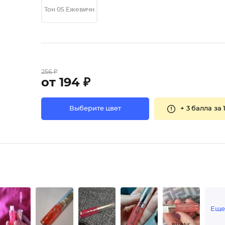
Тон 05 Ежевичн
256 ₽
от 194 ₽
+
3 балла
за 
Выберите цвет
Ещ