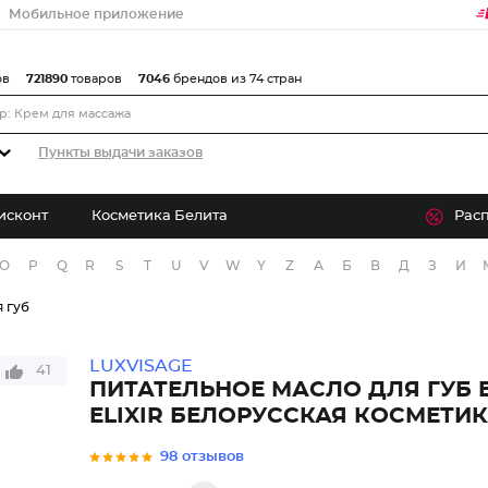
Мобильное приложение
ов
721890
товаров
7046
брендов из 74 стран
Пункты выдачи заказов
исконт
Косметика Белита
Рас
O
P
Q
R
S
T
U
V
W
Y
Z
А
Б
В
Д
З
И
 губ
LUXVISAGE
41
ПИТАТЕЛЬНОЕ МАСЛО ДЛЯ ГУБ 
ELIXIR БЕЛОРУССКАЯ КОСМЕТИ
98 отзывов