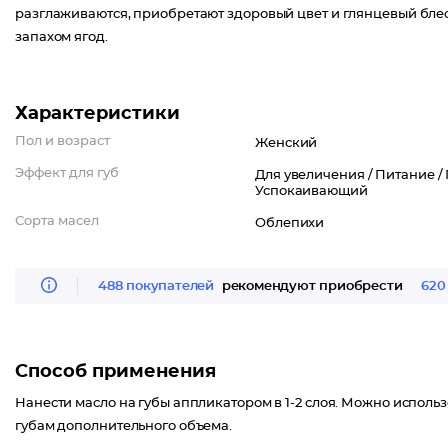
разглаживаются, приобретают здоровый цвет и глянцевый блес
запахом ягод.
Характеристики
Пол и возраст
Женский
Эффект для губ
Для увеличения /
Питание /
Успокаивающий
Сорта масел
Облепихи
488 покупателей
рекомендуют приобрести
620
Способ применения
Нанести масло на губы аппликатором в 1-2 слоя. Можно использ
губам дополнительного объема.