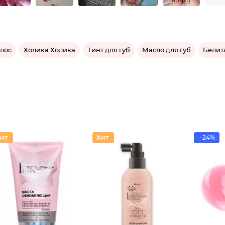
лос
Холика Холика
Тинт для губ
Масло для губ
Белит
-24%