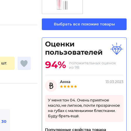
Выбрать все похожие товары
Оценки
пользователей
94%
положительных оценок
1 шт.
из 98
Анна
13.03.2023
У меня тон 04. Очень приятное
масло, не липкое, почти прозрачное
на губах с маленькими блестками.
Буду брать ещё.
е
30
Популярные свойства товара