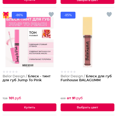
Выбрать цвет
-86%
-85%
Belor Design /
Блеск - тинт
Belor Design /
Блеск для губ
для губ Jump To Pink
Funhouse BALAGUMM
101
руб
от 91
руб
728
609
Выбрать цвет