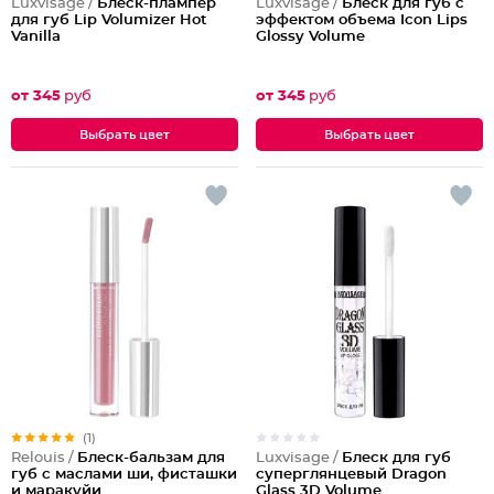
Luxvisage /
Блеск-плампер
Luxvisage /
Блеск для губ с
для губ Lip Volumizer Hot
эффектом объема Icon Lips
Vanilla
Glossy Volume
от 345
руб
от 345
руб
Выбрать цвет
Выбрать цвет
(1)
Luxvisage /
Блеск для губ
Relouis /
Блеск-бальзам для
суперглянцевый Dragon
губ c маслами ши, фисташки
Glass 3D Volume
и маракуйи