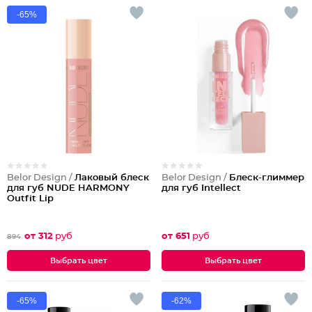
-65%
Belor Design /
Лаковый блеск
Belor Design /
Блеск-глиммер
для губ NUDE HARMONY
для губ Intellect
Outfit Lip
от 312
руб
от 651
руб
894
Выбрать цвет
Выбрать цвет
-65%
-62%