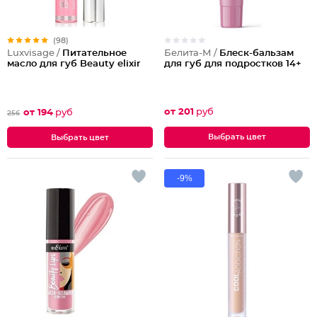
(98)
Белита-М /
Блеск-бальзам
Luxvisage /
Питательное
для губ для подростков 14+
масло для губ Beauty elixir
от 201
руб
от 194
руб
256
Выбрать цвет
Выбрать цвет
-9%