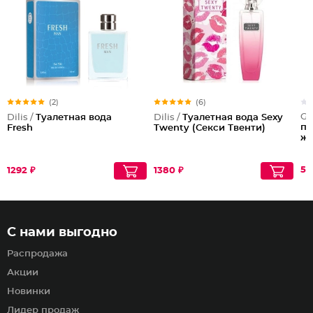
(2)
(6)
Ga
Dilis /
Туалетная вода
Dilis /
Туалетная вода Sexy
п
Fresh
Twenty (Секси Твенти)
же
51
1292 ₽
1380 ₽
С нами выгодно
Распродажа
Акции
Новинки
Лидер продаж