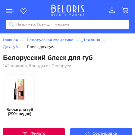
Распродажа
Акции
Новинки
Хит продаж
Все бренды
0-9
A
B
C
D
E
F
G
H
I
J
K
L
M
N
O
P
Q
R
S
T
U
V
W
Y
Z
А
Б
В
Д
З
И
М
О
К
Л
Н
П
Р
С
Т
У
Ф
Ч
Главная
Белорусская косметика
Для лица
Для губ
Блеск для губ
Белорусский блеск для губ
145 товаров, бренды из Белоруси
Блеск для губ
(250+ видов)
Фильтр
Сортировка