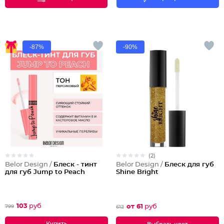
-87%
-90%
(2)
Belor Design /
Блеск - тинт
Belor Design /
Блеск для губ
для губ Jump to Peach
Shine Bright
103
руб
от 61
руб
799
612