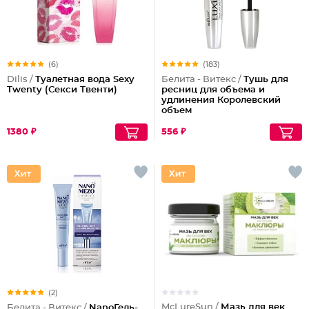
(6)
(183)
Dilis /
Туалетная вода Sexy
Белита - Витекс /
Тушь для
Twenty (Секси Твенти)
ресниц для объема и
удлинения Королевский
объем
1380 ₽
556 ₽
(2)
McLureSun /
Мазь для век
Белита - Витекс /
NanoГель-