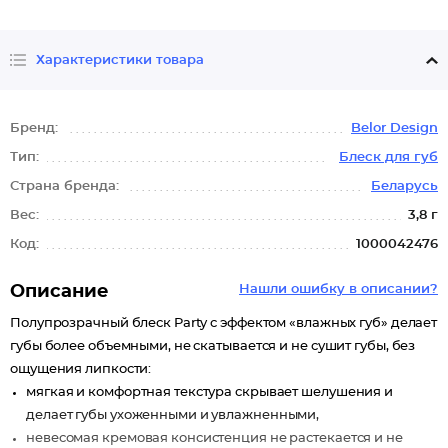
Характеристики товара
Бренд:
Belor Design
Тип:
Блеск для губ
Страна бренда:
Беларусь
Вес:
3,8 г
Код:
1000042476
Описание
Нашли ошибку в описании?
Полупрозрачный блеск Party с эффектом «влажных губ» делает
губы более объемными, не скатывается и не сушит губы, без
ощущения липкости:
мягкая и комфортная текстура скрывает шелушения и
делает губы ухоженными и увлажненными,
невесомая кремовая консистенция не растекается и не