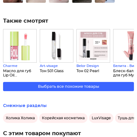
Также смотрят
Charme
Art-visage
Belor Design
Белита - Вит
Масло для губ
Тон 501 Glass
Тон 02 Pearl
Блеск-баль
Lip Oil...
для губ My ..
Выбрать все похожие товары
Смежные разделы
Холика Холика
Корейская косметика
LuxVisage
Тушь для
С этим товаром покупают