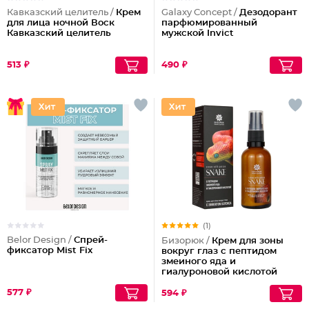
Кавказский целитель /
Крем
Galaxy Concept /
Дезодорант
для лица ночной Воск
парфюмированный
Кавказский целитель
мужской Invict
513 ₽
490 ₽
(1)
Belor Design /
Спрей-
Бизорюк /
Крем для зоны
фиксатор Mist Fix
вокруг глаз с пептидом
змеиного яда и
гиалуроновой кислотой
577 ₽
594 ₽