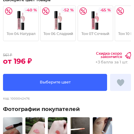
Выберите цвет товара
-40 %
-52 %
-65 %
Тон 04 Натурал
Тон 06 Сладкий
Тон 07 Сочный
Тон 10 
Скидка скоро
561 ₽
закончится
от 196 ₽
+
3 балла
за 1 шт.
Выберите цвет
Код:
1000042476
Фотографии покупателей