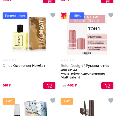
594 ₽
447 ₽
Рекомендуем
-59%
Dilis /
Одеколон Комбат
Belor Design /
Румяна-стик
для лица
мультифункциональные
Multitalent
616 ₽
462 ₽
1128