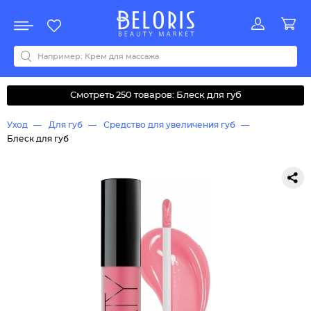
Распродажа
Акции
Новинки
Хит продаж
Все бренды
0-9
A
B
C
D
E
F
G
H
I
J
K
L
M
N
O
P
Q
R
S
T
U
V
W
Y
Z
А
Б
В
Д
З
И
М
О
К
Л
Н
П
Р
С
Т
У
Ф
Ч
Смотреть 250 товаров: Блеск для губ
Уход
Для губ
Средство для увеличения губ
Блеск для губ