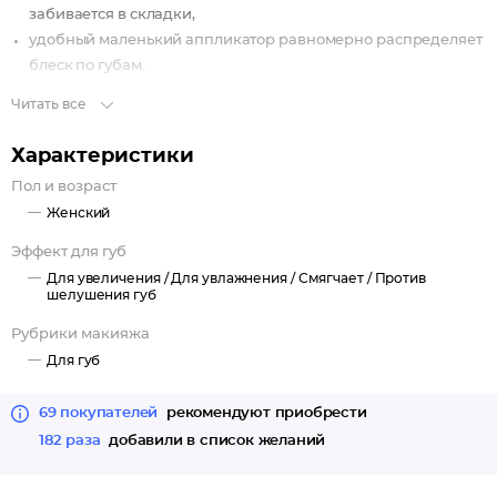
забивается в складки,
удобный маленький аппликатор равномерно распределяет
блеск по губам.
Читать все
Характеристики
Пол и возраст
Женский
Эффект для губ
Для увеличения /
Для увлажнения /
Смягчает /
Против
шелушения губ
Рубрики макияжа
Для губ
69 покупателей
рекомендуют приобрести
182 раза
добавили в список желаний