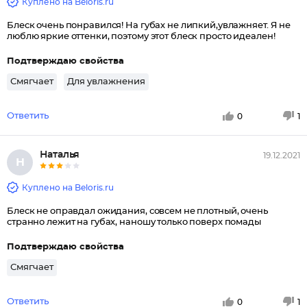
Куплено на Beloris.ru
Блеск очень понравился! На губах не липкий,увлажняет. Я не
люблю яркие оттенки, поэтому этот блеск просто идеален!
Подтверждаю свойства
Смягчает
Для увлажнения
Ответить
0
1
Наталья
19.12.2021
Н
Куплено на Beloris.ru
Блеск не оправдал ожидания, совсем не плотный, очень
странно лежит на губах, наношу только поверх помады
Подтверждаю свойства
Смягчает
Ответить
0
1