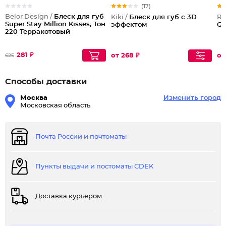
(17)
Belor Design /
Блеск для губ
Kiki /
Блеск для губ с 3D
Ru
Super Stay Million Kisses, Тон
эффектом
Gl
220 Терракотовый
281 ₽
от 268 ₽
от
625
Способы доставки
Москва
Изменить город
Московская область
Почта России и почтоматы
Пункты выдачи и постоматы CDEK
Доставка курьером