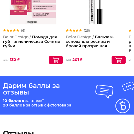
(6)
(26)
Belor Design /
Помада для
Belor Design /
Бальзам-
Be
губ гигиеническая Сочные
основа для ресниц и
ре
губки
бровей прозрачная
на
Ра
Po
132 ₽
201 ₽
359
610
725
Дарим баллы за
отзывы
10 баллов
за отзыв*
20 баллов
за отзыв с фото товара
Отзывы