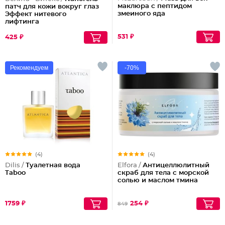
маклюра с пептидом
патч для кожи вокруг глаз
змеиного яда
Эффект нитевого
лифтинга
531 ₽
425 ₽
Рекомендуем
-70%
(4)
(4)
Dilis /
Туалетная вода
Elfora /
Антицеллюлитный
Taboo
скраб для тела с морской
солью и маслом тмина
1759 ₽
254 ₽
849