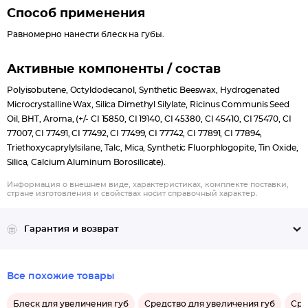
Способ применения
Равномерно нанести блеск на губы.
Активные компоненты / состав
Polyisobutene, Octyldodecanol, Synthetic Beeswax, Hydrogenated
Microcrystalline Wax, Silica Dimethyl Silylate, Ricinus Communis Seed
Oil, BHT, Aroma, (+/- CI 15850, CI 19140, CI 45380, CI 45410, CI 75470, CI
77007, CI 77491, CI 77492, CI 77499, CI 77742, CI 77891, CI 77894,
Triethoxycaprylylsilane, Talc, Mica, Synthetic Fluorphlogopite, Tin Oxide,
Silica, Calcium Aluminum Borosilicate).
Информация о внешнем виде, характеристиках, комплекте поставки,
стране изготовления и свойствах носит справочный характер.
Гарантия и возврат
Все похожие товары
Блеск для увеличения губ
Средство для увеличения губ
Сре