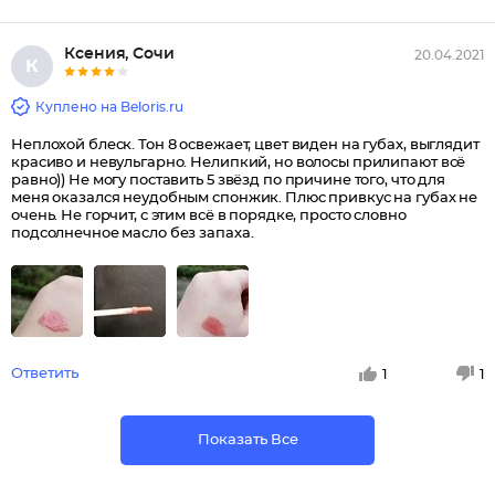
Ксения, Сочи
20.04.2021
К
Куплено на Beloris.ru
Неплохой блеск. Тон 8 освежает, цвет виден на губах, выглядит
красиво и невульгарно. Нелипкий, но волосы прилипают всё
равно)) Не могу поставить 5 звёзд по причине того, что для
меня оказался неудобным спонжик. Плюс привкус на губах не
очень. Не горчит, с этим всё в порядке, просто словно
подсолнечное масло без запаха.
Ответить
1
1
Показать Все