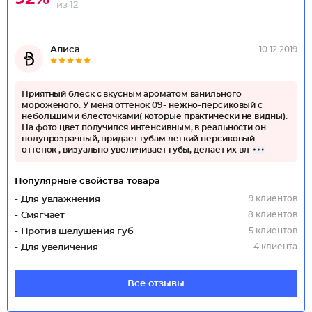
из 12
Алиса
10.12.2019
Приятный блеск с вкусным ароматом ванильного
мороженого. У меня оттенок 09- нежно-персиковый с
небольшими блесточками( которые практически не видны).
На фото цвет получился интенсивным, в реальности он
полупрозрачный, придает губам легкий персиковый
оттенок , визуально увеличивает губы, делает их вл
Популярные свойства товара
9 клиентов
- Для увлажнения
8 клиентов
- Смягчает
5 клиентов
- Против шелушения губ
4 клиента
- Для увеличения
Все отзывы