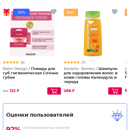
-63%
(6)
(7)
Lu
Belor Design /
Помада для
Белита - Витекс /
Шампунь
Si
губ гигиеническая Сочные
для оздоровления волос и
Пе
губки
кожи головы Календула и
череда
51
132 ₽
286 ₽
359
Оценки пользователей
положительных оценок
92%