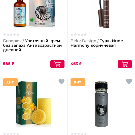
Бизорюк /
Улиточный крем
Belor Design /
Тушь Nude
без запаха Антивозрастной
Harmony коричневая
дневной
585 ₽
463 ₽