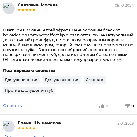
Светлана, Москва
05.10.2024
Цвет: Тон 07 Сочный грейпфрут. Очень хороший блеск от
belordesign Party wet effect lip gloss в оттенках 04 Натуральный
, и 07 Сочный грейпфрут , 07- это полупрозрачный коралл с
мельчайших шиммером, который тем не менее не заметен и не
ощутим на губах. Этот оттенок неброский, полностью не
перекрывает пигмент губ, делая их при этом более сочными.
04 - это классический нюд, также полупрозрачный, не
Подтверждаю свойства
Для увеличения
Для увлажнения
Смягчает
Против шелушения губ
Ответить
0
0
Елена, Шушенское
13.01.2023