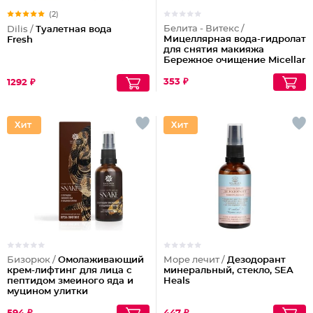
(2)
Белита - Витекс /
Dilis /
Туалетная вода
Мицеллярная вода-гидролат
Fresh
для снятия макияжа
Бережное очищение Micellar
Cleansing
353 ₽
1292 ₽
Бизорюк /
Омолаживающий
Море лечит /
Дезодорант
крем-лифтинг для лица с
минеральный, стекло, SEA
пептидом змеиного яда и
Heals
муцином улитки