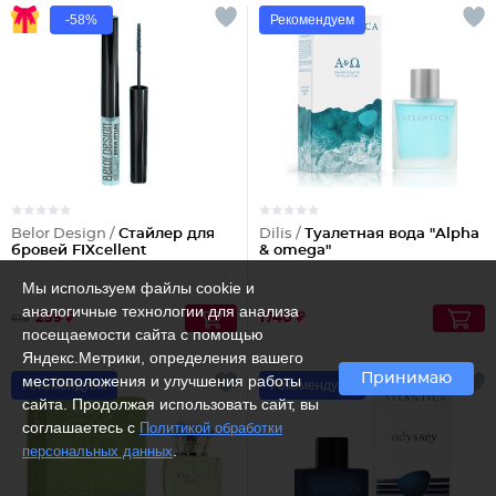
-58%
Рекомендуем
Belor Design /
Стайлер для
Dilis /
Туалетная вода "Alpha
бровей FIXcellent
& omega"
Мы используем файлы cookie и
аналогичные технологии для анализа
259 ₽
1740 ₽
618
посещаемости сайта с помощью
Яндекс.Метрики, определения вашего
Принимаю
местоположения и улучшения работы
Рекомендуем
Рекомендуем
сайта. Продолжая использовать сайт, вы
соглашаетесь с
Политикой обработки
.
персональных данных