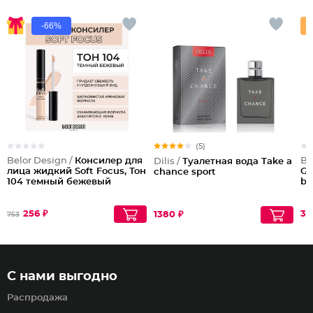
-66%
(5)
Belor Design /
Консилер для
Be
Dilis /
Туалетная вода Take a
лица жидкий Soft Focus, Тон
Gl
chance sport
104 темный бежевый
br
256 ₽
311
1380 ₽
753
С нами выгодно
Распродажа