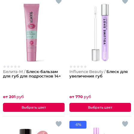
Белита-М /
Блеск-бальзам
Influence Beauty /
Блеск для
для губ для подростков 14+
увеличения губ
от 201
руб
от 770
руб
Выбрать цвет
Выбрать цвет
-6%