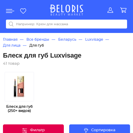
Распродажа
Акции
Новинки
Хит продаж
Все бренды
0-9
A
B
C
D
E
F
G
H
I
J
K
L
M
N
O
P
Q
R
S
T
U
V
W
Y
Z
А
Б
В
Д
З
И
М
О
К
Л
Н
П
Р
С
Т
У
Ф
Ч
Главная
Все бренды
Беларусь
Luxvisage
Для лица
Для губ
Блеск для губ Luxvisage
41 товар
Блеск для губ
(250+ видов)
Фильтр
Сортировка