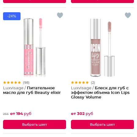
-24%
(98)
(2)
Luxvisage /
Питательное
Luxvisage /
Блеск для губ с
масло для губ Beauty elixir
эффектом объема Icon Lips
Glossy Volume
от 194
руб
от 302
руб
256
Выбрать цвет
Выбрать цвет