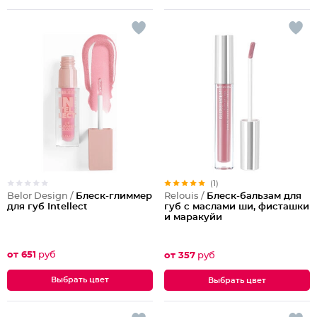
(1)
Belor Design /
Блеск-глиммер
Relouis /
Блеск-бальзам для
для губ Intellect
губ c маслами ши, фисташки
и маракуйи
от 651
руб
от 357
руб
Выбрать цвет
Выбрать цвет