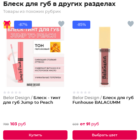
Блеск для губ в других разделах
Товары из похожих рубрик
-87%
-85%
Belor Design /
Блеск - тинт
Belor Design /
Блеск для губ
для губ Jump to Peach
Funhouse BALAGUMM
103
руб
от 91
руб
799
609
Выбрать цвет