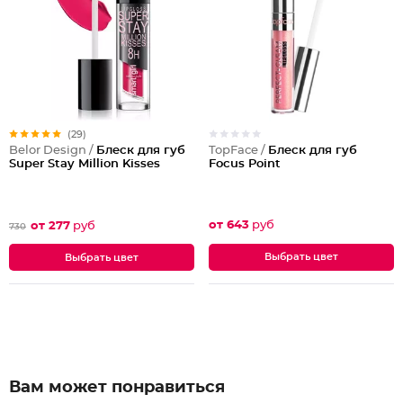
(29)
TopFace /
Блеск для губ
Belor Design /
Блеск для губ
Focus Point
Super Stay Million Kisses
от 643
руб
от 277
руб
730
Выбрать цвет
Выбрать цвет
Вам может понравиться