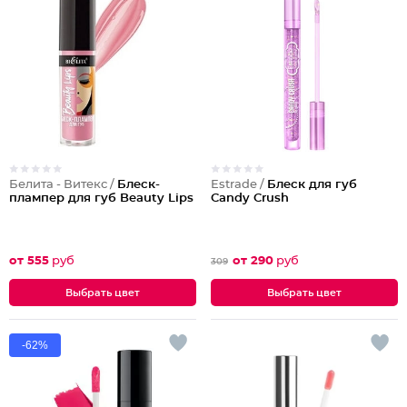
Белита - Витекс /
Блеск-
Estrade /
Блеск для губ
плампер для губ Beauty Lips
Candy Crush
от 555
руб
от 290
руб
309
Выбрать цвет
Выбрать цвет
-62%