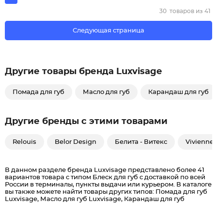
30
товаров из
41
Следующая страница
Другие товары бренда Luxvisage
Помада для губ
Масло для губ
Карандаш для губ
Другие бренды с этими товарами
Relouis
Belor Design
Белита - Витекс
Vivienne
В данном разделе бренда Luxvisage представлено более 41
вариантов товара с типом Блеск для губ c доставкой по всей
России в терминалы, пункты выдачи или курьером. В каталоге
вы также можете найти товары других типов: Помада для губ
Luxvisage, Масло для губ Luxvisage, Карандаш для губ