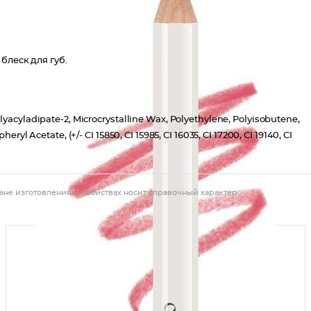
блеск для губ.
lyacyladipate-2, Microcrystalline Wax, Polyethylene, Polyisobutene,
ryl Acetate, (+/- CI 15850, CI 15985, CI 16035, CI 17200, CI 19140, CI
ане изготовления и свойствах носит справочный характер.