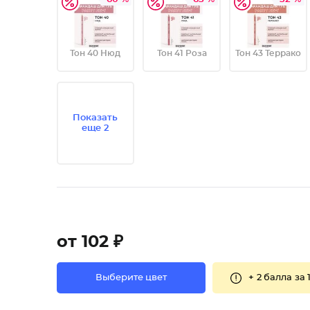
Тон 40 Нюд
Тон 41 Роза
Тон 43 Террако
Показать
еще 2
от 102 ₽
+
2 балла
за 
Выберите цвет