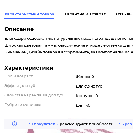
Характеристики товара
Гарантия и возврат
Отзывы
Описание
Благодаря содержанию натуральных масел карандаш легко нано
Широкая цветовая гамма: классические и модные оттенки для
Внимание! Дизайн товара в ассортименте, зависит от наличия н
Характеристики
Пол и возраст
Женский
Эффект для губ
Для сухих губ
Свойства карандаша для губ
Контурный
Рубрики макияжа
Для губ
51 покупатель
рекомендуют приобрести
95 раз