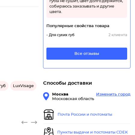
губы не сушит, цвет долго держится,
собираюсь заказывать и другие
цвета.
Популярные свойства товара
- Для сухих губ
2 клиента
Все отзывы
Способы доставки
губ
LuxVisage
Москва
Изменить город
Московская область
Почта России и почтоматы
Пункты выдачи и постоматы CDEK