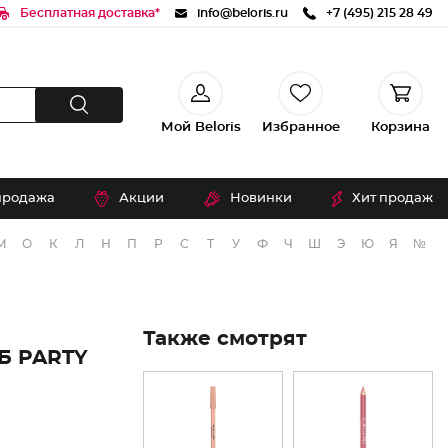
Бесплатная доставка*
info@beloris.ru
+7 (495) 215 28 49
Мой Beloris
Избранное
Корзина
продажа
Акции
Новинки
Хит продаж
М
О
К
Л
Н
П
Р
С
Т
У
Ф
Ч
Ш
Э
Ю
Я
№
Также смотрят
Б PARTY