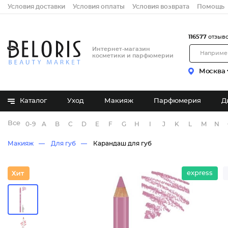
Условия доставки
Условия оплаты
Условия возврата
Помощь
116577
отзыв
Интернет-магазин
косметики и парфюмерии
Москва
Каталог
Уход
Макияж
Парфюмерия
Д
Все бренды
0-9
A
B
C
D
E
F
G
H
I
J
K
L
M
N
Макияж
Для губ
Карандаш для губ
express