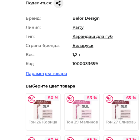
Поделиться:
Бренд:
Belor Design
Линия:
Party
Тип:
Карандаш для губ
Страна бренда:
Беларусь
Вес:
1,2 г
Код:
1000033659
Параметры товара
Выберите цвет товара
-50 %
-53 %
-65 %
Тон 26 Корица
Тон 29 Малинов
Тон 27 Сливовы
-60 %
-65 %
-52 %