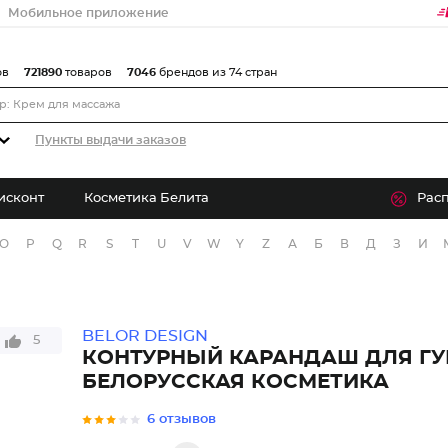
Мобильное приложение
ов
721890
товаров
7046
брендов из 74 стран
Пункты выдачи заказов
исконт
Косметика Белита
Рас
O
P
Q
R
S
T
U
V
W
Y
Z
А
Б
В
Д
З
И
BELOR DESIGN
5
КОНТУРНЫЙ КАРАНДАШ ДЛЯ ГУ
БЕЛОРУССКАЯ КОСМЕТИКА
6 отзывов