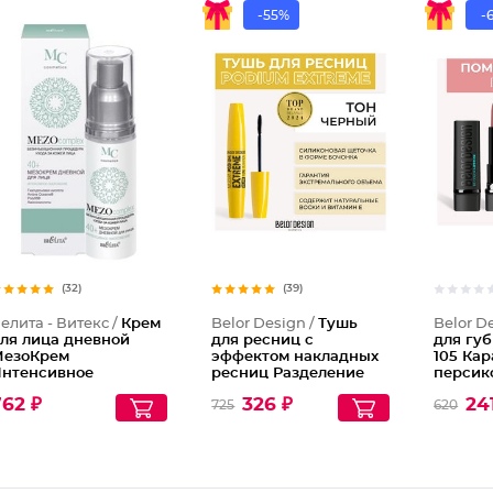
-55%
-
(32)
(39)
елита - Витекс /
Крем
Belor Design /
Тушь
Belor D
ля лица дневной
для ресниц с
для губ
езоКрем
эффектом накладных
105 Ка
нтенсивное
ресниц Разделение
персик
моложение 40+
Объем Длина Podium
62 ₽
326 ₽
24
725
620
extreme