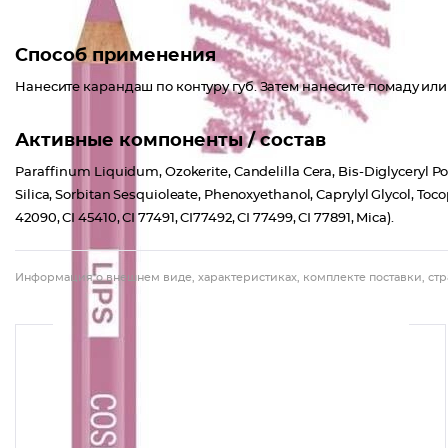
Способ применения
Нанесите карандаш по контуру губ. Затем нанесите помаду или 
Активные компоненты / состав
Paraffinum Liquidum, Ozokerite, Candelilla Cera, Bis-Diglyceryl Po
Silica, Sorbitan Sesquioleate, Phenoxyethanol, Caprylyl Glycol, Tocophe
42090, CI 45410, CI 77491, CI77492, CI 77499, CI 77891, Mica).
Информация о внешнем виде, характеристиках, комплекте поставки, стр