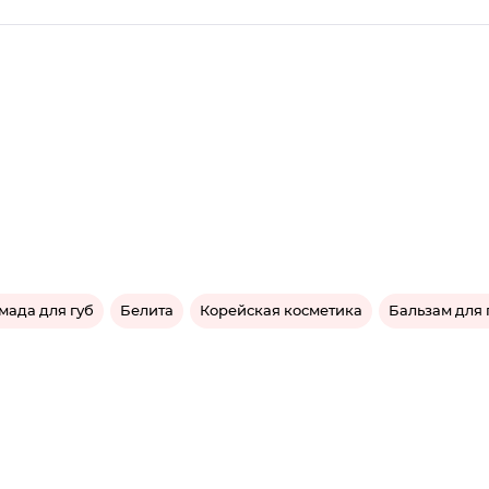
мада для губ
Белита
Корейская косметика
Бальзам для 