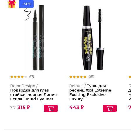
-56%
(17)
(211)
Belor Design /
Relouis /
Тушь для
Б
Подводка для глаз
ресниц Xxxl Extreme
д
стойкая черная Линия
Exciting Exclusive
М
Стиля Liquid Eyeliner
Luxury
И
Line Stile
о
315 ₽
443 ₽
7
717