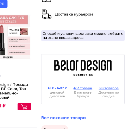
61%
Доставка курьером
Помада
Способ и условия доставки можно выбрать
на этапе ввода адреса
esign /
Помада
61 ₽ - 1407 ₽
463 товара
319 товаров
 BE Color, Тон
ценовой
В каталоге
Доступно по
рамельно-
диапазон
бренда
скидке
овый
1 ₽
Все похожие товары