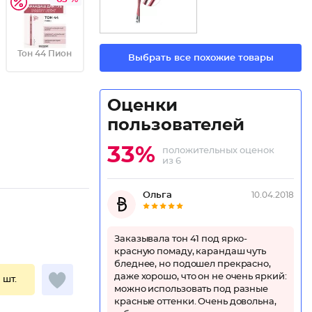
Тон 44 Пион
Выбрать все похожие товары
Оценки
пользователей
33%
положительных оценок
из 6
Ольга
10.04.2018
Заказывала тон 41 под ярко-
красную помаду, карандаш чуть
бледнее, но подошел прекрасно,
даже хорошо, что он не очень яркий:
1 шт.
можно использовать под разные
красные оттенки. Очень довольна,