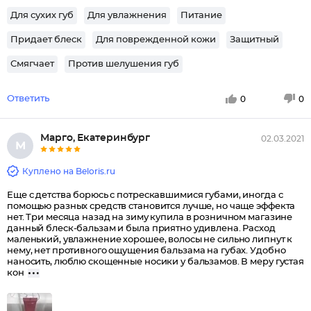
Для сухих губ
Для увлажнения
Питание
Придает блеск
Для поврежденной кожи
Защитный
Смягчает
Против шелушения губ
Ответить
0
0
Марго, Екатеринбург
02.03.2021
М
Куплено на Beloris.ru
Еще с детства борюсь с потрескавшимися губами, иногда с
помощью разных средств становится лучше, но чаще эффекта
нет. Три месяца назад на зиму купила в розничном магазине
данный блеск-бальзам и была приятно удивлена. Расход
маленький, увлажнение хорошее, волосы не сильно липнут к
нему, нет противного ощущения бальзама на губах. Удобно
наносить, люблю скощенные носики у бальзамов. В меру густая
кон