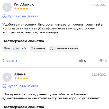
Гм, Абинск
02.06.2021
Г
Куплено на Beloris.ru
Удобен в нанесении, быстро впитывается , очень приятный в
использовании и на губах эффект есть в лучшую сторону,
вобщем, понравился, рекомендую
Подтверждаю свойства
Для сухих губ
Питание
Для увлажнения
Ответить
0
0
Алена
02.05.2021
А
Куплено на Beloris.ru
Шикарный бальзам, у меня сухие губы, этот бальзам
единственный за много лет который так хорошо увлажняет
Подтверждаю свойства