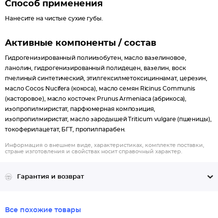
Способ применения
Нанесите на чистые сухие губы.
Активные компоненты / состав
Гидрогенизированный полиизобутен, масло вазелиновое,
ланолин, гидрогенизированный полидецен, вазелин, воск
пчелиный синтетический, этилгексилметоксициннамат, церезин,
масло Cocos Nucifera (кокоса), масло семян Ricinus Communis
(касторовое), масло косточек Prunus Armeniaca (абрикоса),
изопропилмиристат, парфюмерная композиция,
изопропилмиристат, масло зародышей Triticum vulgare (пшеницы),
токоферилацетат, БГТ, пропилпарабен.
Информация о внешнем виде, характеристиках, комплекте поставки,
стране изготовления и свойствах носит справочный характер.
Гарантия и возврат
Все похожие товары