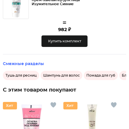
Крем-хайлайтер для лица
Изумительное Сияние
=
982 ₽
Купить комплект
Смежные разделы
Тушь для ресниц
Шампунь для волос
Помада для губ
Бле
С этим товаром покупают