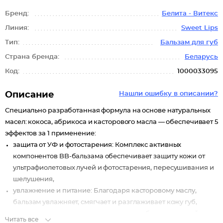
Бренд:
Белита - Витекс
Линия:
Sweet Lips
Тип:
Бальзам для губ
Страна бренда:
Беларусь
Код:
1000033095
Описание
Нашли ошибку в описании?
Специально разработанная формула на основе натуральных
масел: кокоса, абрикоса и касторового масла — обеспечивает 5
эффектов за 1 применение:
защита от УФ и фотостарения: Комплекс активных
компонентов BB-бальзама обеспечивает защиту кожи от
ультрафиолетовых лучей и фотостарения, пересушивания и
шелушения,
увлажнение и питание: Благодаря касторовому маслу,
бальзам увлажняет, смягчает и разглаживает кожу губ,
интенсивно питает, придавая вашим губам ухоженный вид,
Читать все