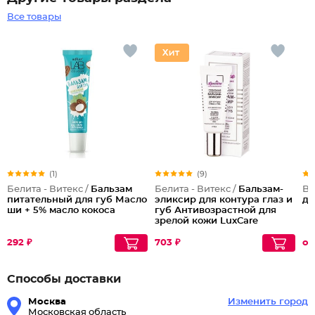
Все товары
(1)
(9)
Белита - Витекс /
Бальзам
Белита - Витекс /
Бальзам-
Be
питательный для губ Масло
эликсир для контура глаз и
дл
ши + 5% масло кокоса
губ Антивозрастной для
зрелой кожи LuxCare
292 ₽
703 ₽
от
Способы доставки
Москва
Изменить город
Московская область