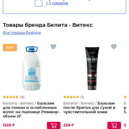
+ 1 товаров
Товары бренда Белита - Витекс
Все товары бренда
(9)
(1)
Белита - Витекс /
Бальзам
Белита - Витекс /
Бальзам
Бе
для тонких и ослабленных
после бритья для сухой и
ру
волос на пшенице Ревивор-
чувствительной кожи
So
объем 2F
1225 ₽
229 ₽
25