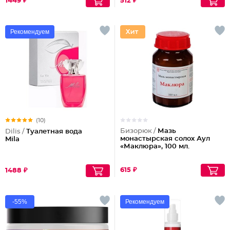
1449 ₽
512 ₽
Рекомендуем
(10)
Бизорюк /
Мазь
Dilis /
Туалетная вода
монастырская солох Аул
Mila
«Маклюра», 100 мл.
615 ₽
1488 ₽
-55%
Рекомендуем