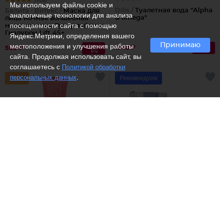
(109)
Мы используем файлы cookie и
Dilis /
Туалетная вода "Alpha
Белита - Витекс /
Маска для
аналогичные технологии для анализа
& omega"
лица ночная волшебная
посещаемости сайта с помощью
несмываемая Суперлифтинг
Гиалурон Lift 45+
Яндекс.Метрики, определения вашего
Принимаю
местоположения и улучшения работы
1740 ₽
560 ₽
сайта. Продолжая использовать сайт, вы
соглашаетесь с
Политикой обработки
.
персональных данных
Рекомендуем
(158)
(4)
Белита - Витекс /
Крем для
Dilis /
Туалетная вода
лица Безупречная кожа
Vivat
218 ₽
1601 ₽