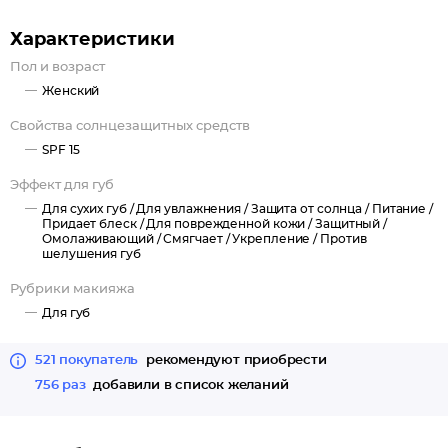
восстановление: Кокосовое масло восстанавливает
поврежденную и стянутую кожу губ, сохраняет упругость и
Характеристики
эластичность, возвращая вашим губам невероятную
Пол и возраст
мягкость и гладкость,
Женский
омоложение: Масло абрикоса замедляет процессы
старения кожи, сохраняя красоту и молодость ваших губ.
Свойства солнцезащитных средств
SPF 15
BB-бальзам — безупречный уход для ваших губ.
Эффект для губ
Для сухих губ /
Для увлажнения /
Защита от солнца /
Питание /
Придает блеск /
Для поврежденной кожи /
Защитный /
Омолаживающий /
Смягчает /
Укрепление /
Против
шелушения губ
Рубрики макияжа
Для губ
521 покупатель
рекомендуют приобрести
756 раз
добавили в список желаний