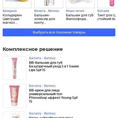
Бизорюк
Белита - Витекс
Море лечит
Estrade
Кольдкрем
Бальзам-
Бальзам для губ
Тинт для гу
Цветущая
эликсир для
Филлофора...
стойкий Adel
магнол...
конту...
Выбрать все похожие товары
Комплексное решение
Белита - Витекс
BB-бальзам для губ
Безупречный уход 5 в 1 Sweet
Lips Spf 15
Белита - Витекс
ВВ-крем для лица
универсальный тон
Photoshop эффект Young Spf
15
Белита - Витекс