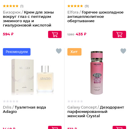
(1)
(9)
Бизорюк /
Крем для зоны
Elfora /
Горячее шоколадное
вокруг глаз с пептидом
антицеллюлитное
змеиного яда и
обертывание
гиалуроновой кислотой
594 ₽
435 ₽
1280
Рекомендуем
Dilis /
Туалетная вода
Galaxy Concept /
Дезодорант
Adagio
парфюмированный
женский Crystal