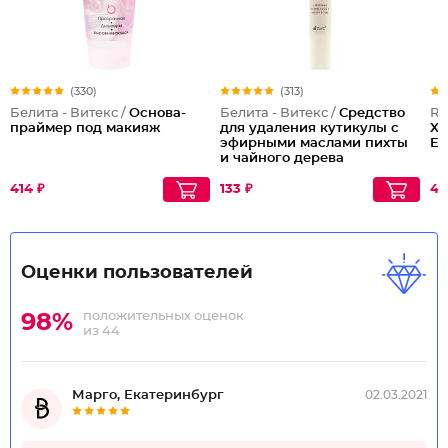
(330)
(313)
Белита - Витекс /
Основа-
Белита - Витекс /
Средство
Re
праймер под макияж
для удаления кутикулы с
Xx
эфирными маслами пихты
Ex
и чайного дерева
414 ₽
133 ₽
44
Оценки пользователей
положительных оценок
98%
из 44
Марго, Екатеринбург
02.03.2021