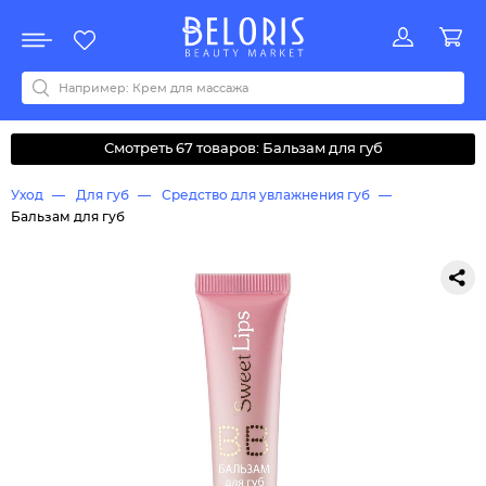
Распродажа
Акции
Новинки
Хит продаж
Все бренды
0-9
A
B
C
D
E
F
G
H
I
J
K
L
M
N
O
P
Q
R
S
T
U
V
W
Y
Z
А
Б
В
Д
З
И
М
О
К
Л
Н
П
Р
С
Т
У
Ф
Ч
Смотреть 67 товаров: Бальзам для губ
Уход
Для губ
Средство для увлажнения губ
Бальзам для губ