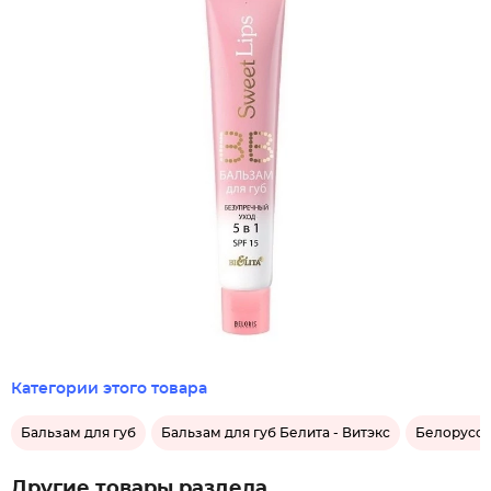
Категории этого товара
Бальзам для губ
Бальзам для губ Белита - Витэкс
Белорусск
Другие товары раздела