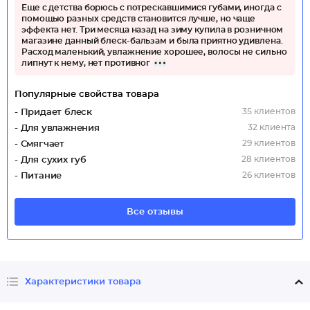
Еще с детства борюсь с потрескавшимися губами, иногда с
помощью разных средств становится лучше, но чаще
эффекта нет. Три месяца назад на зиму купила в розничном
магазине данный блеск-бальзам и была приятно удивлена.
Расход маленький, увлажнение хорошее, волосы не сильно
липнут к нему, нет противног
Популярные свойства товара
35 клиентов
- Придает блеск
32 клиента
- Для увлажнения
29 клиентов
- Смягчает
28 клиентов
- Для сухих губ
26 клиентов
- Питание
Все отзывы
Характеристики товара