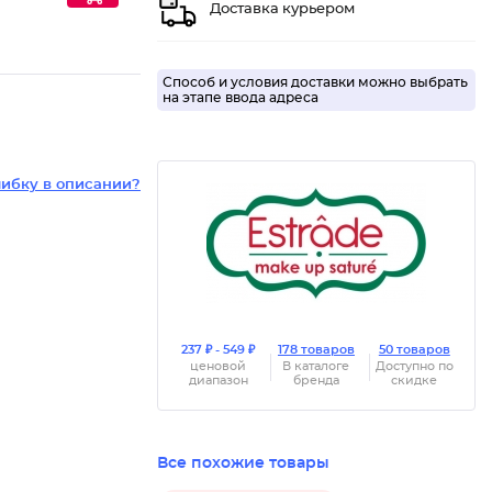
Доставка курьером
Способ и условия доставки можно выбрать
на этапе ввода адреса
ибку в описании?
237 ₽ - 549 ₽
178 товаров
50 товаров
ценовой
В каталоге
Доступно по
диапазон
бренда
скидке
Все похожие товары