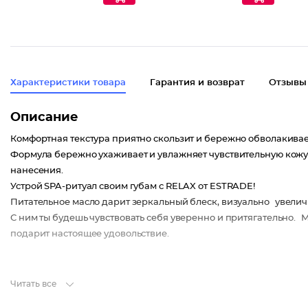
Характеристики товара
Гарантия и возврат
Отзывы
Описание
Комфортная текстура приятно скользит и бережно обволакивает,
Формула бережно ухаживает и увлажняет чувствительную кожу
нанесения.
Устрой SPA-ритуал своим губам с RELAX от ESTRADE!
Питательное масло дарит зеркальный блеск, визуально увеличив
С ним ты будешь чувствовать себя уверенно и притягательно.
подарит настоящее удовольствие.
Читать все