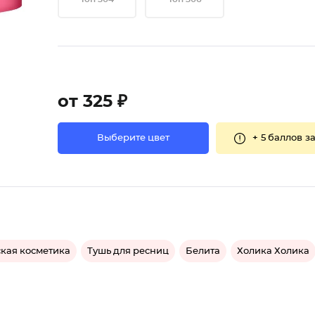
от 325 ₽
+
5 баллов
за
Выберите цвет
кая косметика
Тушь для ресниц
Белита
Холика Холика