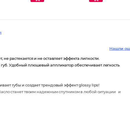
1
Нашли ош
 не растекается и не оставляет эффекта липкости.
 губ. Удобный плюшевый аппликатор обеспечивает легкость
ает губы и создает трендовый эффект glossy lips!
 Масло станет твоим надежным спутником в любой ситуации и