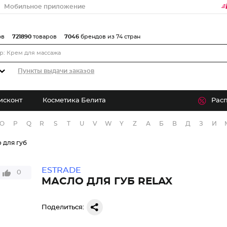
Мобильное приложение
ов
721890
товаров
7046
брендов из 74 стран
Пункты выдачи заказов
исконт
Косметика Белита
Рас
O
P
Q
R
S
T
U
V
W
Y
Z
А
Б
В
Д
З
И
 для губ
ESTRADE
0
МАСЛО ДЛЯ ГУБ RELAX
Поделиться: