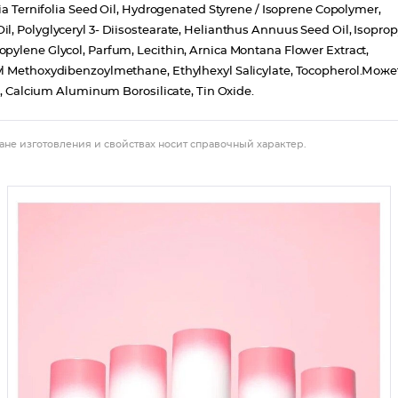
mia Ternifolia Seed Oil, Hydrogenated Styrene / Isoprene Copolymer,
, Polyglyceryl 3- Diisostearate, Helianthus Annuus Seed Oil, Isoprop
pylene Glycol, Parfum, Lecithin, Arnica Montana Flower Extract,
yl Methoxydibenzoylmethane, Ethylhexyl Salicylate, Tocopherol.Може
40, Calcium Aluminum Borosilicate, Tin Oxide.
ане изготовления и свойствах носит справочный характер.