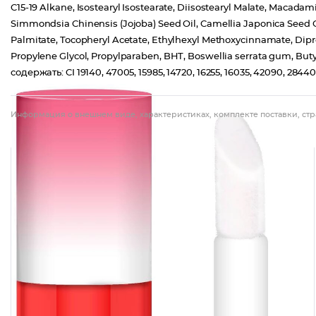
C15-19 Alkane, Isostearyl Isostearate, Diisostearyl Malate, Macada
Simmondsia Chinensis (Jojoba) Seed Oil, Camellia Japonica Seed Oil
Palmitate, Tocopheryl Acetate, Ethylhexyl Methoxycinnamate, Dipro
Propylene Glycol, Propylparaben, BHT, Boswellia serrata gum, But
содержать: CI 19140, 47005, 15985, 14720, 16255, 16035, 42090, 284
Информация о внешнем виде, характеристиках, комплекте поставки, стр