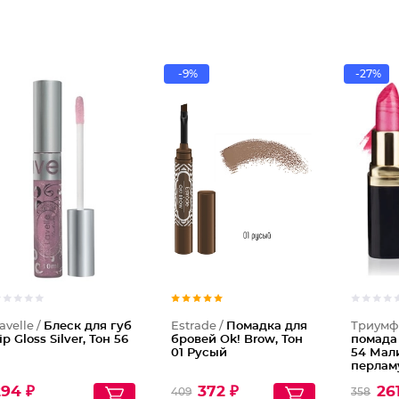
-9%
-27%
Блеск д
Помадка
avelle /
Блеск для губ
Estrade /
Помадка для
Триумф
ip Gloss Silver, Тон 56
бровей Ok! Brow, Тон
помада 
01 Русый
54 Мал
перлам
294 ₽
372 ₽
26
409
358