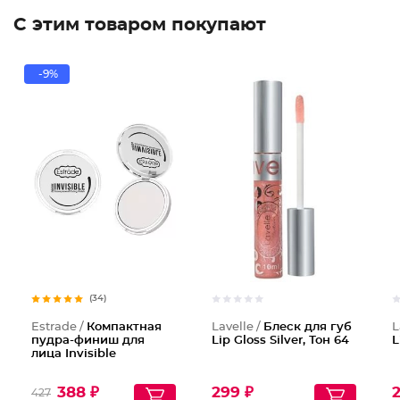
С этим товаром покупают
-9%
Блеск д
(34)
Estrade /
Компактная
Lavelle /
Блеск для губ
L
пудра-финиш для
Lip Gloss Silver, Тон 64
L
лица Invisible
388 ₽
299 ₽
427