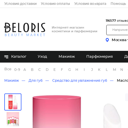
Условия доставки
Условия оплаты
Условия возврата
Помощь
116577
отзыв
Интернет-магазин
косметики и парфюмерии
Москва
Каталог
Уход
Макияж
Парфюмерия
Д
Все бренды
0-9
A
B
C
D
E
F
G
H
I
J
K
L
M
N
Макияж
Для губ
Средство для увлажнения губ
Масло