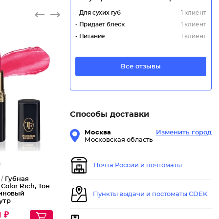
- Для сухих губ
1 клиент
- Придает блеск
1 клиент
- Питание
1 клиент
Все отзывы
Губная
Способы доставки
Москва
Изменить город
Московская область
Почта России и почтоматы
 /
Губная
Color Rich, Тон
иновый
Пункты выдачи и постоматы CDEK
утр
1 ₽