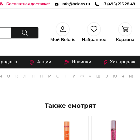
Бесплатная доставка*
info@beloris.ru
+7 (495) 215 28 49
Мой Beloris
Избранное
Корзина
продажа
Акции
Новинки
Хит продаж
М
О
К
Л
Н
П
Р
С
Т
У
Ф
Ч
Ш
Э
Ю
Я
№
Также смотрят