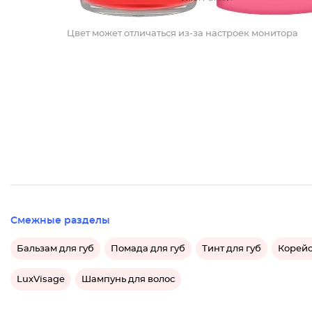
Цвет может отличаться из-за настроек монитора
Смежные разделы
Бальзам для губ
Помада для губ
Тинт для губ
Корейс
LuxVisage
Шампунь для волос