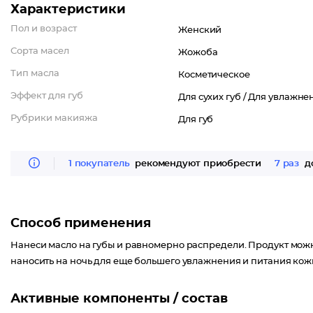
Характеристики
Пол и возраст
Женский
Сорта масел
Жожоба
Тип масла
Косметическое
Эффект для губ
Для сухих губ /
Для увлажнен
Рубрики макияжа
Для губ
1 покупатель
рекомендуют приобрести
7 раз
до
Способ применения
Нанеси масло на губы и равномерно распредели. Продукт мож
наносить на ночь для еще большего увлажнения и питания кожи
Активные компоненты / состав