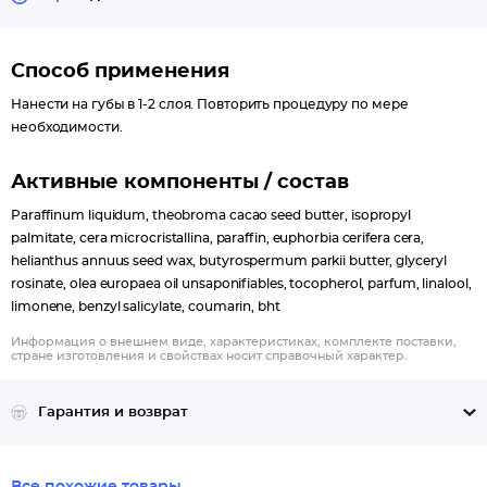
Масла какао и карите активно смягчают, эффективно питают,
восстанавливают и увлажняют кожу губ круглый год.
Способ применения
Нанести на губы в 1-2 слоя. Повторить процедуру по мере
необходимости.
Активные компоненты / состав
Paraffinum liquidum, theobroma cacao seed butter, isopropyl
palmitate, cera microcristallina, paraffin, euphorbia cerifera cera,
helianthus annuus seed wax, butyrospermum parkii butter, glyceryl
rosinate, olea europaea oil unsaponifiables, tocopherol, parfum, linalool,
limonene, benzyl salicylate, coumarin, bht
Информация о внешнем виде, характеристиках, комплекте поставки,
стране изготовления и свойствах носит справочный характер.
Гарантия и возврат