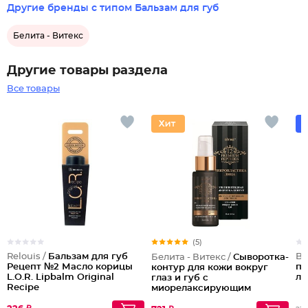
Другие бренды с типом Бальзам для губ
Белита - Витекс
Другие товары раздела
Все товары
(5)
Relouis /
Бальзам для губ
Be
Белита - Витекс /
Сыворотка-
Рецепт №2 Масло корицы
по
контур для кожи вокруг
L.O.R. Lipbalm Original
ле
глаз и губ с
Recipe
миорелаксирующим
действием