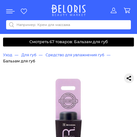
Распродажа
Акции
Новинки
Хит продаж
Все бренды
0-9
A
B
C
D
E
F
G
H
I
J
K
L
M
N
O
P
Q
R
S
T
U
V
W
Y
Z
А
Б
В
Д
З
И
М
О
К
Л
Н
П
Р
С
Т
У
Ф
Ч
Смотреть 67 товаров: Бальзам для губ
Уход
Для губ
Средство для увлажнения губ
Бальзам для губ