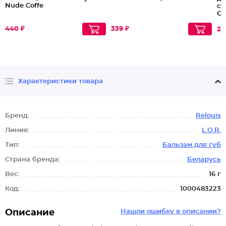
Nude Coffe
си
Се
440 ₽
339 ₽
27
Характеристики товара
Бренд:
Relouis
Линия:
L.O.R.
Тип:
Бальзам для губ
Страна бренда:
Беларусь
Вес:
16 г
Код:
1000483223
Описание
Нашли ошибку в описании?