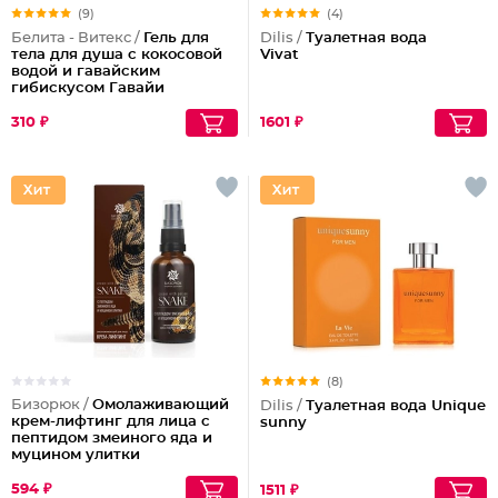
(9)
(4)
Белита - Витекс /
Гель для
Dilis /
Туалетная вода
тела для душа с кокосовой
Vivat
водой и гавайским
гибискусом Гавайи
310 ₽
1601 ₽
(8)
Бизорюк /
Омолаживающий
Dilis /
Туалетная вода Unique
крем-лифтинг для лица с
sunny
пептидом змеиного яда и
муцином улитки
594 ₽
1511 ₽