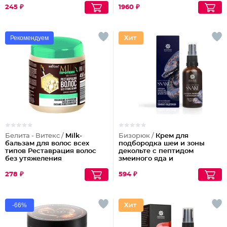
245 ₽
1960 ₽
Рекомендуем
Белита - Витекс /
Milk-
Бизорюк /
Крем для
бальзам для волос всех
подбородка шеи и зоны
типов Реставрация волос
декольте с пептидом
без утяжеления
змеиного яда и
антиоксидантами
278 ₽
594 ₽
-66%