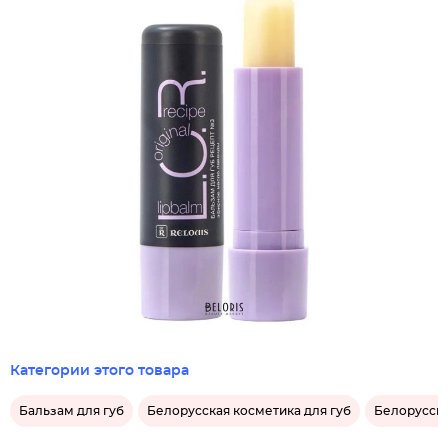
Категории этого товара
Бальзам для губ
Белорусская косметика для губ
Белорусски