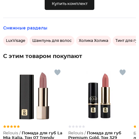
Купить комплект
Смежные разделы
LuxVisage
Шампунь для волос
Холика Холика
Тинт для гу
С этим товаром покупают
Relouis /
Помада для губ La
Relouis /
Помада для губ
Бе
Mia Italia, Тон 07 Trendy
Premium Gold, Тон 329
дл