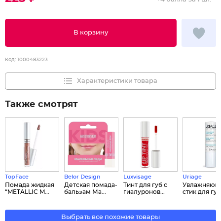
В корзину
Код:
1000483223
Характеристики товара
Также смотрят
TopFace
Belor Design
Luxvisage
Uriage
Помада жидкая
Детская помада-
Тинт для губ с
Увлажняющ
“METALLIC M...
бальзам Ма...
гиалуронов...
стик для губ 
Выбрать все похожие товары