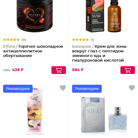
(9)
(1)
Elfora /
Горячее шоколадное
Бизорюк /
Крем для зоны
антицеллюлитное
вокруг глаз с пептидом
обертывание
змеиного яда и
гиалуроновой кислотой
435 ₽
594 ₽
1280
Рекомендуем
Рекомендуем