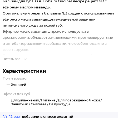
Бальзам для губ L.O.R. Lipbalm Original Recipe рецепт №3 с
эфирным маслом маванды.
Оригинальный рецепт бальзама №3 создан с использованием
эфирного масла лаванды для ежедневной защиты и
интенсивного ухода за кожей губ.
Эфирное масло лаванды широко используется в
ароматерапии, обладает заживляющими, противовирусными
и антибактериальными свойствами, что особенно важно в
сезон вирусов.
Лавандовое масло активно используется для профилактики
Читать все
различных респираторных заболеваний, таких как инфекция
горла, грипп, кашель, простуда, астма, заложенность
Характеристики
придаточных пазух носа, бронхит, коклюш, ларингит и
Пол и возраст
тонзиллит. Регулярное использование эфирного масла
Женский
лаванды обеспечивает устойчивость к различным
заболеваниям.
Эффект для губ
По результатам исследований*3:
Для увлажнения /
Питание /
Для поврежденной кожи /
На 85% подавляет вирус гриппа типа A (H1N1) при 0,31%
Защитный /
Смягчает /
От простуды
Эффективно в борьбе с различными бактериями
(устойчивыми к антибиотикам) и грибами
12 раз
добавили в список желаний