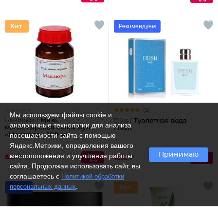
Рекомендуем
(2)
Мы используем файлы cookie и
Бизорюк /
Мазь
Dilis /
Туалетная вода
аналогичные технологии для анализа
монастырская солох Аул
Fresh
посещаемости сайта с помощью
«Маклюра», 100 мл.
Яндекс.Метрики, определения вашего
Принимаю
местоположения и улучшения работы
615 ₽
1292 ₽
сайта. Продолжая использовать сайт, вы
соглашаетесь с
Политикой обработки
.
персональных данных
-55%