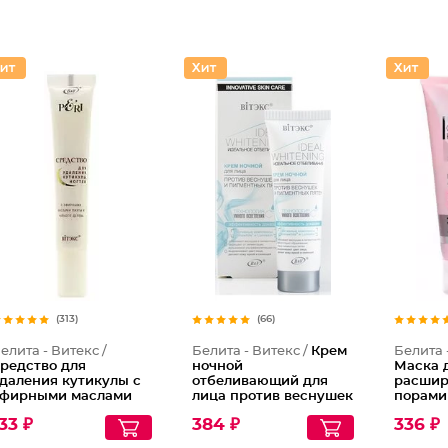
(313)
(66)
елита - Витекс /
Белита - Витекс /
Крем
Белита 
редство для
ночной
Маска 
даления кутикулы с
отбеливающий для
расши
фирными маслами
лица против веснушек
порами
ихты и чайного
и пигментных пятен
куперо
33 ₽
384 ₽
336 ₽
ерева
Обнов