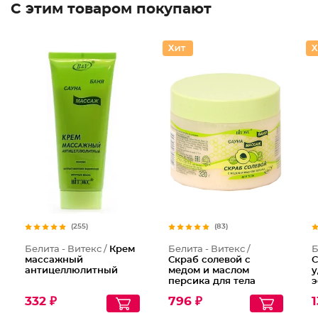
С этим товаром покупают
(255)
(83)
Белита - Витекс /
Крем
Белита - Витекс /
Б
массажный
Скраб солевой с
С
антицеллюлитный
медом и маслом
у
персика для тела
э
п
332 ₽
796 ₽
1
д