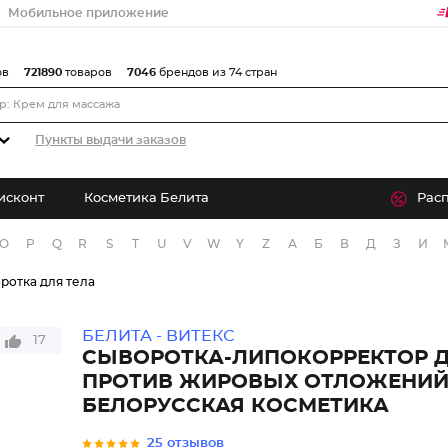
Мобильное приложение
ов
721890
товаров
7046
брендов из 74 стран
Пункты выдачи заказов
исконт
Косметика Белита
Рас
O
P
Q
R
S
T
U
V
W
Y
Z
А
Б
В
Д
З
И
ротка для тела
БЕЛИТА - ВИТЕКС
17
СЫВОРОТКА-ЛИПОКОРРЕКТОР Д
ПРОТИВ ЖИРОВЫХ ОТЛОЖЕНИ
БЕЛОРУССКАЯ КОСМЕТИКА
25 отзывов