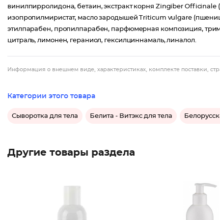
винилпирролидона, бетаин, экстракт корня Zingiber Officinale (
изопропилмиристат, масло зародышей Triticum vulgare (пшениц
этилпарабен, пропилпарабен, парфюмерная композиция, триме
цитраль, лимонен, гераниол, гексилциннамаль, линалол.
Информация о внешнем виде, характеристиках, комплекте поставки, стр
Категории этого товара
Сыворотка для тела
Белита - Витэкс для тела
Белорусск
Другие товары раздела