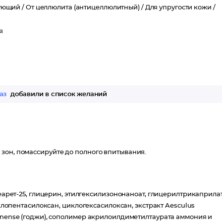
ющий /
От целлюлита (антицеллюлитный) /
Для упругости кожи /
я
аз
добавили в список желаний
зон, помассируйте до полного впитывания.
теарет-25, глицерин, этилгексилизононаноат, глицерилтрикаприла
иклопентасилоксан, циклогексасилоксан, экстракт Aesculus
hinense (годжи), сополимер акрилоилдиметилтаурата аммония и