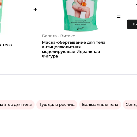
+
=
К
Белита - Витекс
Маска-обертывание для тела
 тела
антицеллюлитная
моделирующая Идеальная
Фигура
айтер для тела
Тушь для ресниц
Бальзам для тела
Соль 