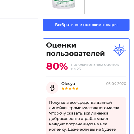
Выбрать все похожие товары
Оценки
пользователей
80%
положительных оценок
из 25
Оlеsуа
03.04.2020
Покупала все средства данной
линейки, кроме массажного масла.
Что хочу сказать, вся линейка
добросовестно отрабатывает
каждую потраченную на нее
копейку. Даже если вы не будете