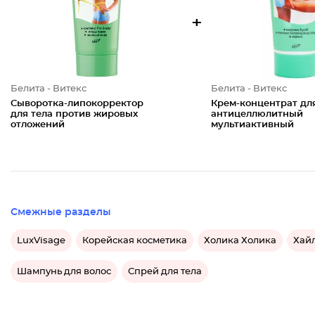
+
Белита - Витекс
Белита - Витекс
Сыворотка-липокорректор
Крем-концентрат для
для тела против жировых
антицеллюлитный
отложений
мультиактивный
Смежные разделы
LuxVisage
Корейская косметика
Холика Холика
Хайл
Шампунь для волос
Спрей для тела