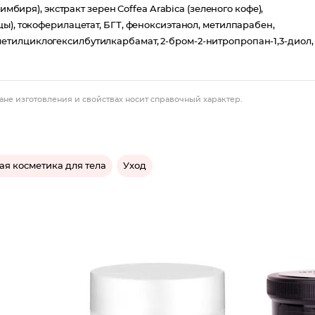
имбиря), экстракт зерен Coffea Arabica (зеленого кофе),
ы), токоферилацетат, БГТ, феноксиэтанол, метилпарабен,
тилциклогексилбутилкарбамат, 2-бром-2-нитропропан-1,3-диол,
ане изготовления и свойствах носит справочный характер.
ая косметика для тела
Уход