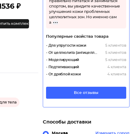
правильно питаться и заниматься
1536 ₽
спортом, вы увидите качественные
улучшения кожи проблемных
целлюлитных зон. Но именно сам
а
упить комплект
Популярные свойства товара
- Для упругости кожи
5 клиентов
- От целлюлита (антицеллюлитный)
5 клиентов
- Моделирующий
5 клиентов
- Подтягивающий
4 клиента
- От дряблой кожи
4 клиента
Все отзывы
для тела
Способы доставки
Москва
Изменить город