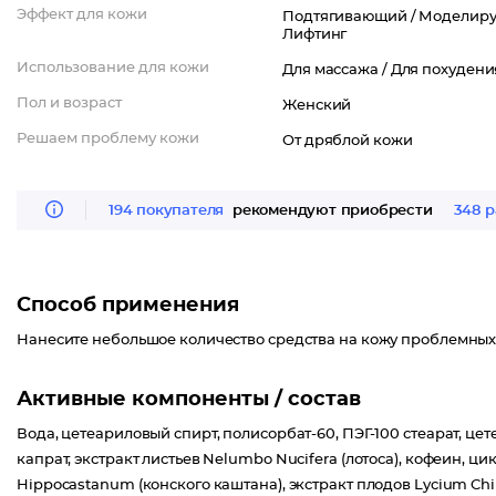
Эффект для кожи
Подтягивающий /
Моделиру
Лифтинг
Использование для кожи
Для массажа /
Для похудени
Пол и возраст
Женский
Решаем проблему кожи
От дряблой кожи
194 покупателя
рекомендуют приобрести
348 р
Способ применения
Нанесите небольшое количество средства на кожу проблемных 
Активные компоненты / состав
Вода, цетеариловый спирт, полисорбат-60, ПЭГ-100 стеарат, це
капрат, экстракт листьев Nelumbo Nucifera (лотоса), кофеин, ц
Hippocastanum (конского каштана), экстракт плодов Lycium C