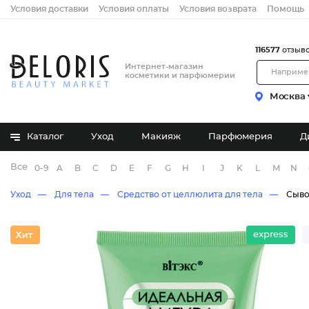
Условия доставки
Условия оплаты
Условия возврата
Помощь
116577
отзыв
Интернет-магазин
косметики и парфюмерии
Москва
Каталог
Уход
Макияж
Парфюмерия
Д
Все бренды
0-9
A
B
C
D
E
F
G
H
I
J
K
L
M
N
Уход
Для тела
Средство от целлюлита для тела
Сыво
express