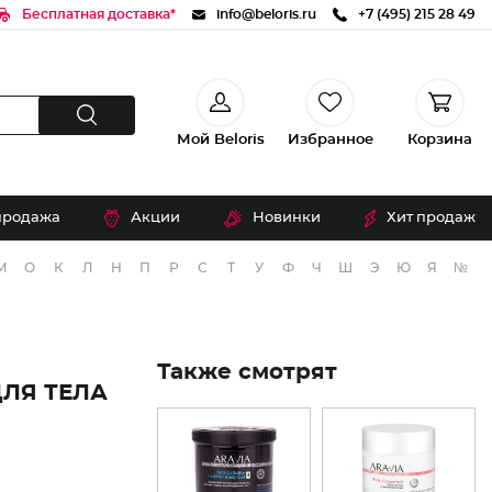
Бесплатная доставка*
info@beloris.ru
+7 (495) 215 28 49
Мой Beloris
Избранное
Корзина
продажа
Акции
Новинки
Хит продаж
М
О
К
Л
Н
П
Р
С
Т
У
Ф
Ч
Ш
Э
Ю
Я
№
Также смотрят
ЛЯ ТЕЛА
Й