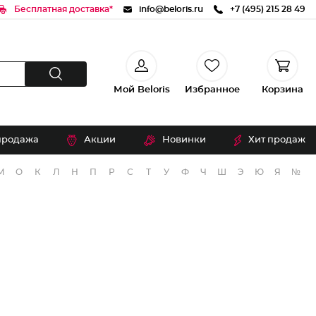
Бесплатная доставка*
info@beloris.ru
+7 (495) 215 28 49
Мой Beloris
Избранное
Корзина
продажа
Акции
Новинки
Хит продаж
М
О
К
Л
Н
П
Р
С
Т
У
Ф
Ч
Ш
Э
Ю
Я
№