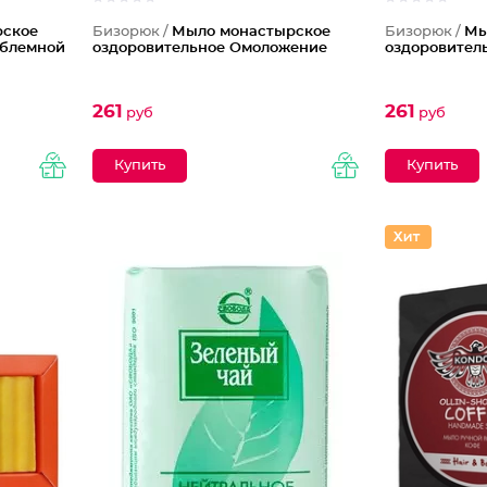
рское
Бизорюк /
Мыло монастырское
Бизорюк /
Мы
облемной
оздоровительное Омоложение
оздоровител
261
261
руб
руб