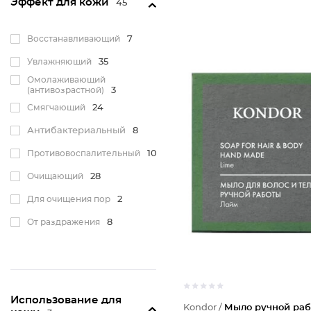
Эффект для кожи
45
Восстанавливающий
7
Увлажняющий
35
Омолаживающий
(антивозрастной)
3
Смягчающий
24
Антибактериальный
8
Противовоспалительный
10
Очищающий
28
Для очищения пор
2
От раздражения
8
Использование для
Kondor /
Мыло ручной ра