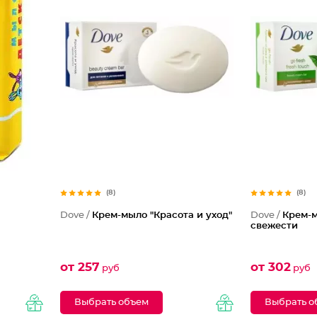
(8)
(8)
Dove /
Крем-мыло "Красота и уход"
Dove /
Крем-
свежести
от 257
от 302
руб
руб
Выбрать объем
Выбрать о