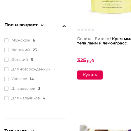
Пол и возраст
45
Белита - Витекс /
Крем-мы
Мужской
6
тела лайм и лемонграсс
Женский
23
Детский
9
325
руб
Для новорожденных
1
Унисекс
14
Для девочек
3
Для мальчиков
4