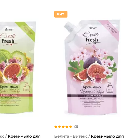
(2)
кс /
Крем-мыло для
Белита - Витекс /
Крем-мыло для