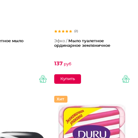
(2)
етное мыло
Эфко /
Мыло туалетное
ординарное земляничное
137
руб