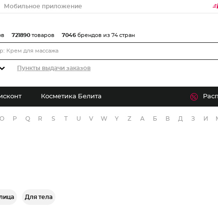
Мобильное приложение
ов
721890
товаров
7046
брендов из 74 стран
Пункты выдачи заказов
исконт
Косметика Белита
Рас
O
P
Q
R
S
T
U
V
W
Y
Z
А
Б
В
Д
З
И
лица
Для тела