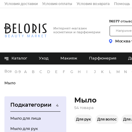
Условия доставки
Условия оплаты
Условия возврата
Помощь
116577
отзыв
Интернет-магазин
косметики и парфюмерии
Москва
Каталог
Уход
Макияж
Парфюмерия
Д
Все бренды
0-9
A
B
C
D
E
F
G
H
I
J
K
L
M
N
Мыло
Мыло
Подкатегории
4
54 товара
Мыло для лица
Для рук
Для волос
Для 
Мыло для рук