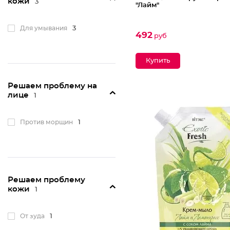
кожи
3
"Лайм"
Для умывания
3
492
руб
Решаем проблему на
лице
1
Против морщин
1
Решаем проблему
кожи
1
От зуда
1