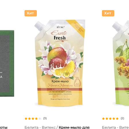
(3)
(2)
боты
Белита - Витекс /
Крем-мыло для
Белита - Вите