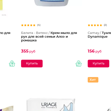
(4)
(2)
ло для
Белита - Витекс /
Крем-мыло для
Camay /
Туал
рук для всей семьи Алоэ и
Dynamique
ромашка
355
156
руб
руб