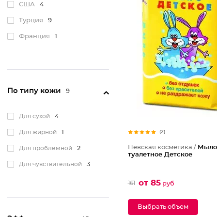
Я самая
1
США
4
Турция
9
Франция
1
По типу кожи
9
Для сухой
4
Для жирной
1
(2)
Невская косметика /
Мыло
Для проблемной
2
туалетное Детское
Для чувствительной
3
от 85
161
руб
Выбрать объем