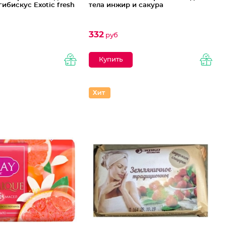
гибискус Exotic fresh
тела инжир и сакура
332
руб