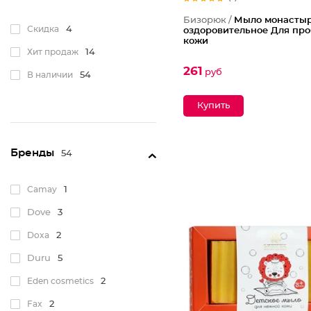
Бизорюк /
Мыло монасты
Скидка
4
оздоровительное Для пр
кожи
Хит продаж
14
261
руб
В наличии
54
Бренды
54
Camay
1
Dove
3
Doxa
2
Duru
5
Eden cosmetics
2
Fax
2