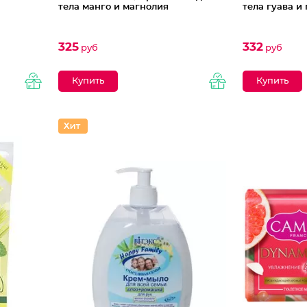
тела манго и магнолия
тела гуава и 
325
332
руб
руб