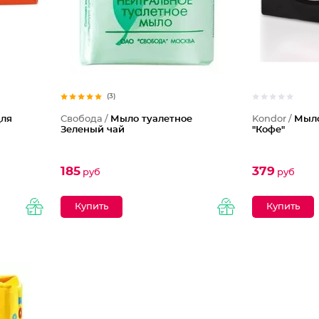
(3)
для
Свобода /
Мыло туалетное
Kondor /
Мыло
Зеленый чай
"Кофе"
185
379
руб
руб