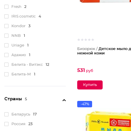
Fresh
2
IRIS cosmetic
4
Kondor
3
NNB
1
Uriage
1
Бизорюк /
Детское мыло 
нежной кожи
Адажио
1
Белита - Витэкс
12
531
руб
Белита-М
1
Бизорюк
5
Весна
1
Страны
5
Невская косметика
4
-47%
Свобода
2
Беларусь
17
Эфко
1
Россия
23