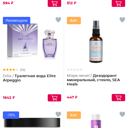
594 ₽
512 ₽
Рекомендуем
(14)
Море лечит /
Дезодорант
Dilis /
Туалетная вода Elite
минеральный, стекло, SEA
Arpeggio
Heals
447 ₽
1642 ₽
-70%