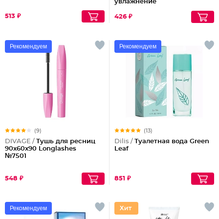
увлажнение
513 ₽
426 ₽
Рекомендуем
Рекомендуем
(9)
(13)
DIVAGE /
Тушь для ресниц
Dilis /
Туалетная вода Green
90x60x90 Longlashes
Leaf
№7501
548 ₽
851 ₽
Рекомендуем