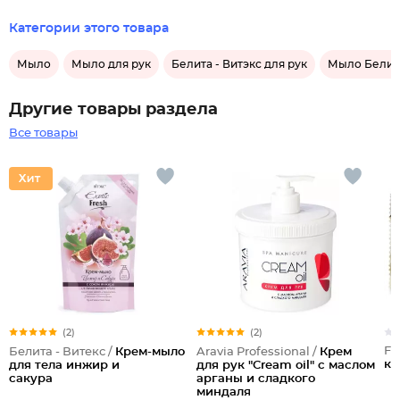
Категории этого товара
Мыло
Мыло для рук
Белита - Витэкс для рук
Мыло Белита
Другие товары раздела
Все товары
(2)
(2)
Fa
Белита - Витекс /
Крем-мыло
Aravia Professional /
Крем
ко
для тела инжир и
для рук "Cream oil" с маслом
сакура
арганы и сладкого
миндаля