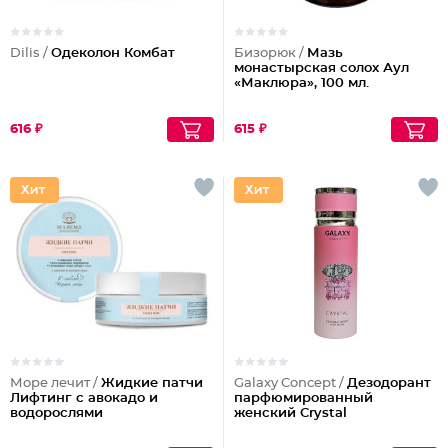
Dilis /
Одеколон Комбат
Бизорюк /
Мазь
монастырская солох Аул
«Маклюра», 100 мл.
616 ₽
615 ₽
Море лечит /
Жидкие патчи
Galaxy Concept /
Дезодорант
Лифтинг с авокадо и
парфюмированный
водорослями
женский Crystal