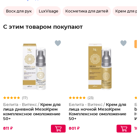
Воск для рук
LuxVisage
Косметика для детей
Крем для ру
С этим товаром покупают
(17)
(23)
Белита - Витекс /
Крем для
Белита - Витекс /
Крем для
Бе
лица дневной МезоКрем
лица ночной МезоКрем
bu
комплексное омоложение
Комплексное омоложение
На
50+
50+
Ид
811 ₽
801 ₽
18