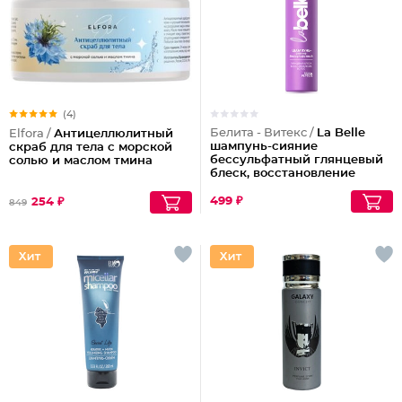
(4)
Белита - Витекс /
La Belle
Elfora /
Антицеллюлитный
шампунь-сияние
скраб для тела с морской
бессульфатный глянцевый
солью и маслом тмина
блеск, восстановление
волос шелк+пептиды
499 ₽
254 ₽
849