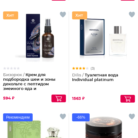
(3)
Бизорюк /
Крем для
Dilis /
Туалетная вода
подбородка шеи и зоны
Individual platinum
декольте с пептидом
змеиного яда и
антиоксидантами
594 ₽
1563 ₽
Рекомендуем
-66%