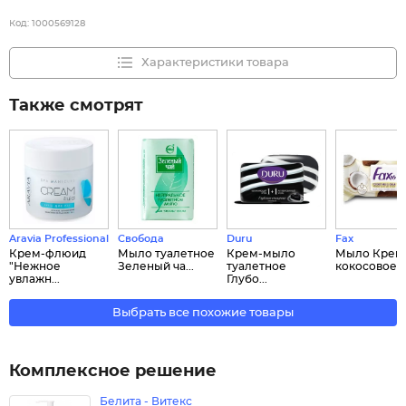
Код:
1000569128
Характеристики товара
Также смотрят
Aravia Professional
Свобода
Duru
Fax
Крем-флюид
Мыло туалетное
Крем-мыло
Мыло Крем
"Нежное
Зеленый ча...
туалетное
кокосовое м
увлажн...
Глубо...
Выбрать все похожие товары
Комплексное решение
Белита - Витекс