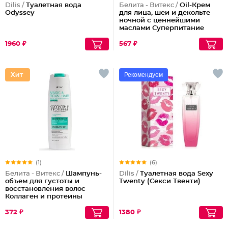
Dilis /
Туалетная вода
Белита - Витекс /
Oil-Крем
Odyssey
для лица, шеи и декольте
ночной с ценнейшими
маслами Суперпитание
Аргана и миндаль
1960 ₽
567 ₽
Рекомендуем
(1)
(6)
Белита - Витекс /
Шампунь-
Dilis /
Туалетная вода Sexy
объем для густоты и
Twenty (Секси Твенти)
восстановления волос
Коллаген и протеины
372 ₽
1380 ₽