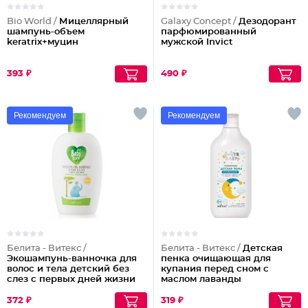
Bio World /
Мицеллярный
Galaxy Concept /
Дезодорант
шампунь-объем
парфюмированный
keratrix+муцин
мужской Invict
393 ₽
490 ₽
Рекомендуем
Рекомендуем
Белита - Витекс /
Белита - Витекс /
Детская
Экошампунь-ванночка для
пенка очищающая для
волос и тела детский без
купания перед сном с
слез с первых дней жизни
маслом лаванды
Baby Care
Колыбельная
372 ₽
319 ₽