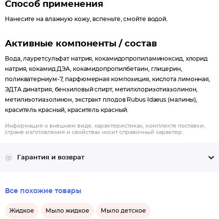
Способ применения
Нанесите на влажную кожу, вспеньте, смойте водой.
Активные компоненты / состав
Вода, лауретсульфат натрия, кокамидопропиламиноксид, хлорид
натрия, кокамид ДЭА, кокамидопропилбетаин, глицерин,
поликватерниум-7, парфюмерная композиция, кислота лимонная,
ЭДТА динатрия, бензиловый спирт, метилхлоризотиазолинон,
метилизотиазолинон, экстракт плодов Rubus Idaeus (малины),
краситель красный, краситель красный.
Информация о внешнем виде, характеристиках, комплекте поставки,
стране изготовления и свойствах носит справочный характер.
Гарантия и возврат
Все похожие товары
Жидкое
Мыло жидкое
Мыло детское