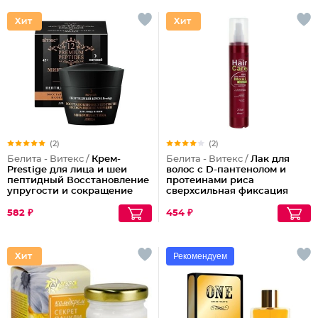
(2)
(2)
Белита - Витекс /
Крем-
Белита - Витекс /
Лак для
Prestige для лица и шеи
волос с D-пантенолом и
пептидный Восстановление
протеинами риса
упругости и сокращение
сверхсильная фиксация
морщин (ночной)
объем Maxi, 215 мл
582 ₽
454 ₽
Рекомендуем