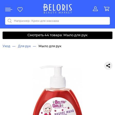
Распродажа
Акции
Новинки
Хит продаж
Все бренды
0-9
A
B
C
D
E
F
G
H
I
J
K
L
M
N
O
P
Q
R
S
T
U
V
W
Y
Z
А
Б
В
Д
З
И
М
О
К
Л
Н
П
Р
С
Т
У
Ф
Ч
Смотреть 44 товара: Мыло для рук
Уход
Для рук
Мыло для рук