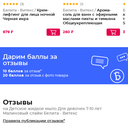
(3)
(1)
Белита - Витекс /
Крем-
Белита - Витекс /
Арома-
Бе
лифтинг для лица ночной
соль для ванн с эфирными
ко
Черная икра
маслами пихты и тимьяна
ти
Общеукрепляющая
Sh
Co
679 ₽
260 ₽
30
Дарим баллы за
отзывы
10 баллов
за отзыв*
20 баллов
за отзыв с фото товара
Отзывы
на Детское жидкое мыло Для девочек 7-10 лет
Малиновый слайм Белита - Витекс
Правила публикации отзывов*