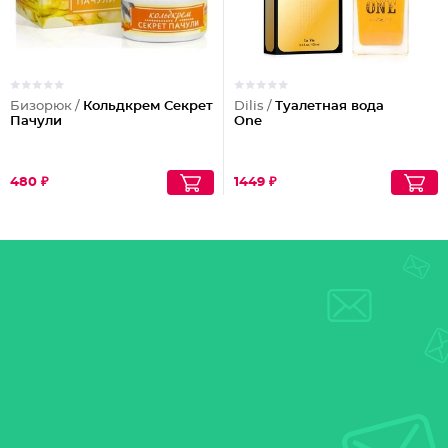
Бизорюк /
Кольдкрем Секрет
Dilis /
Туалетная вода
Пачули
One
480 ₽
1449 ₽