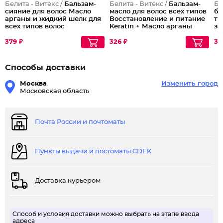
Белита - Витекс /
Бальзам-
Белита - Витекс /
Бальзам-
Бе
сияние для волос Масло
масло для волос всех типов
ба
арганы и жидкий шелк для
Восстановление и питание
ти
всех типов волос
Keratin + Масло арганы
зе
Жи
379 ₽
326 ₽
39
Способы доставки
Москва
Изменить город
Московская область
Почта России и почтоматы
Пункты выдачи и постоматы CDEK
Доставка курьером
Способ и условия доставки можно выбрать на этапе ввода
адреса