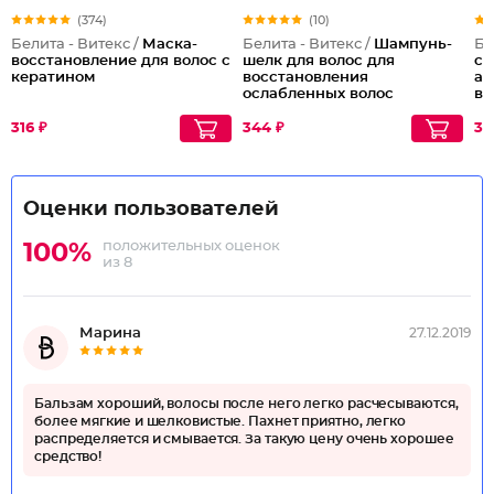
(374)
(10)
Белита - Витекс /
Маска-
Белита - Витекс /
Шампунь-
Бе
восстановление для волос с
шелк для волос для
си
кератином
восстановления
ар
ослабленных волос
вс
316 ₽
344 ₽
37
Оценки пользователей
положительных оценок
100%
из 8
Марина
27.12.2019
Бальзам хороший, волосы после него легко расчесываются,
более мягкие и шелковистые. Пахнет приятно, легко
распределяется и смывается. За такую цену очень хорошее
средство!