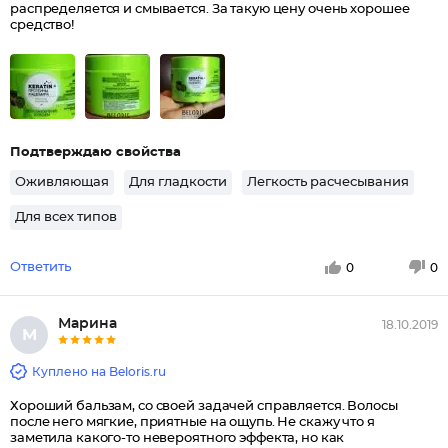
распределяется и смывается. За такую цену очень хорошее
средство!
Подтверждаю свойства
Оживляющая
Для гладкости
Легкость расчесывания
Для всех типов
Ответить
0
0
Марина
18.10.2019
М
Куплено на Beloris.ru
Хороший бальзам, со своей задачей справляется. Волосы
после него мягкие, приятные на ощупь. Не скажу что я
заметила какого-то невероятного эффекта, но как