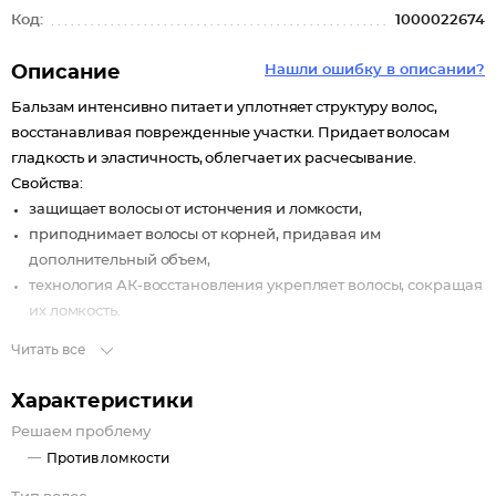
Код:
1000022674
Описание
Нашли ошибку в описании?
Бальзам интенсивно питает и уплотняет структуру волос,
восстанавливая поврежденные участки. Придает волосам
гладкость и эластичность, облегчает их расчесывание.
Свойства:
защищает волосы от истончения и ломкости,
приподнимает волосы от корней, придавая им
дополнительный объем,
технология АК-восстановления укрепляет волосы, сокращая
их ломкость.
Читать все
Характеристики
Решаем проблему
Против ломкости