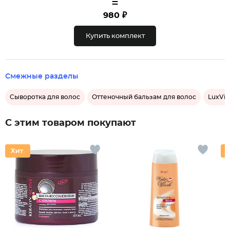
=
980 ₽
Купить комплект
Смежные разделы
Сыворотка для волос
Оттеночный бальзам для волос
LuxVis
С этим товаром покупают