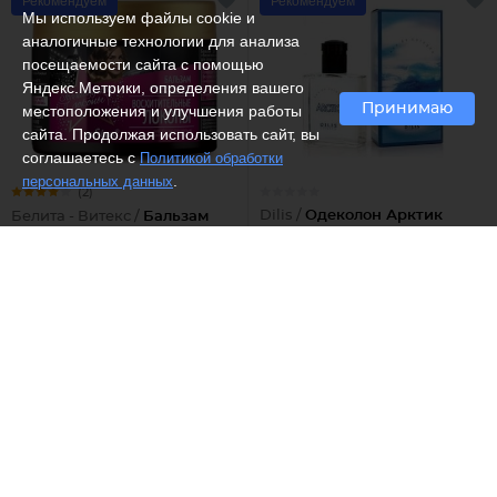
Рекомендуем
Рекомендуем
Мы используем файлы cookie и
аналогичные технологии для анализа
посещаемости сайта с помощью
Яндекс.Метрики, определения вашего
Принимаю
местоположения и улучшения работы
сайта. Продолжая использовать сайт, вы
соглашаетесь с
Политикой обработки
.
персональных данных
(2)
Dilis /
Одеколон Арктик
Белита - Витекс /
Бальзам
для волос для волнистых,
вьющихся и непослушных
волос Восхитительные
локоны
618 ₽
277 ₽
Рекомендуем
Рекомендуем