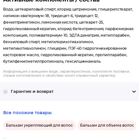
Активные компоненты / состав
Вода, цетеариловый спирт, хлорид цетримония, глицерилстеарат,
силикон кватерниум-18, тридецет-6, тридецет-12,
фенилтриметикон, лимонная кислота, цетеарет-25,
гидролизованный кератин, хлорид бегентримония, парфюмерная
композиция, поликватерниум-10, ЭДТА динатрия, метилпарабен,
бензиловый спирт, метилхлоризотиазолинон,
метилизотиазолинон, глицерин, ПЭГ-40 гидрогенизированное
касторовое масло, гидролизованный кератин, пропилпарабен,
бутилфенилметилпропиональ, гексилциннамаль.
Информация о внешнем виде, характеристиках, комплекте поставки,
стране изготовления и свойствах носит справочный характер.
Гарантия и возврат
Все похожие товары
Бальзам укрепляющий для волос
Бальзам для объема волос