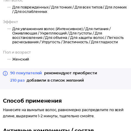
Тип волос
Для поврежденных /
Для тонких /
Для всех типов /
Для ломких
/
Для ослабленных
Эффект
Для увлажнения волос (Интенсивное) /
Для питания /
Оживляющая /
Укрепляющий /
Для густоты /
Для
восстановления /
Для объема /
Для защиты волос /
Легкость
расчесывания /
Упругость /
Эластичность /
Для гладкости
Пол и возраст
Женский
90 покупателей
рекомендуют приобрести
210 раз
добавили в список желаний
Способ применения
Нанесите на вымытые волос, равномерно распределите по всей
длине, выдержите 1-2 минуты, тщательно смойте.