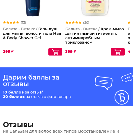
(13)
(20)
Белита - Витекс /
Гель-душ
Белита - Витекс /
Крем-мыло
Бе
для мытья волос и тела Hair
для интимной гигиены с
ин
& Body Shower Gel
антимикробным
оч
триклозаном
ко
295 ₽
399 ₽
44
Дарим баллы за
отзывы
10 баллов
за отзыв*
20 баллов
за отзыв с фото товара
Отзывы
на Бальзам для волос всех типов Восстановление и