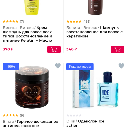
(7)
(165)
Белита - Витекс /
Крем-
Белита - Витекс /
Шампунь-
шампунь для волос всех
восстановление для волос с
типов Восстановление и
кератином
питание Keratin + Масло
арганы
370 ₽
346 ₽
-66%
Рекомендуем
(9)
Dilis /
Одеколон Ice
Elfora /
Горячее шоколадное
action
антицеллюлитное