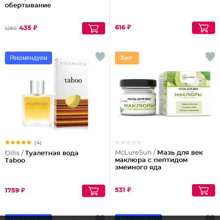
обертывание
616 ₽
435 ₽
1280
Рекомендуем
(4)
McLureSun /
Мазь для век
Dilis /
Туалетная вода
маклюра с пептидом
Taboo
змеиного яда
531 ₽
1759 ₽