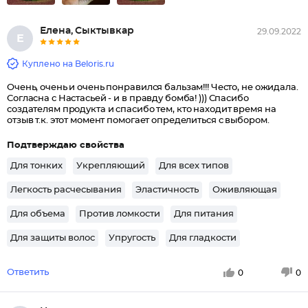
Елена, Сыктывкар
29.09.2022
Е
Куплено на Beloris.ru
Очень, очень и очень понравился бальзам!!! Често, не ожидала.
Согласна с Настасьей - и в правду бомба! ))) Спасибо
создателям продукта и спасибо тем, кто находит время на
отзыв т.к. этот момент помогает определиться с выбором.
Подтверждаю свойства
Для тонких
Укрепляющий
Для всех типов
Легкость расчесывания
Эластичность
Оживляющая
Для объема
Против ломкости
Для питания
Для защиты волос
Упругость
Для гладкости
Ответить
0
0