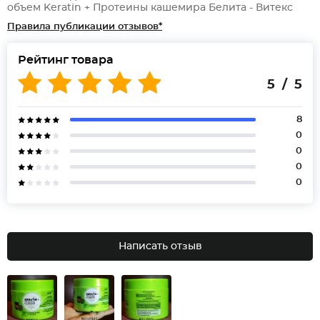
объем Keratin + Протеины кашемира Белита - Витекс
Правила публикации отзывов*
Рейтинг товара
5 / 5
8
0
0
0
0
Написать отзыв