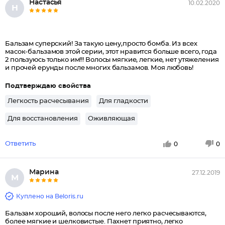
Настасья
10.02.2020
Н
Бальзам суперский! За такую цену,просто бомба. Из всех
масок-бальзамов этой серии, этот нравится больше всего, года
2 пользуюсь только им!!! Волосы мягкие, легкие, нет утяжеления
и прочей ерунды после многих бальзамов. Моя любовь!
Подтверждаю свойства
Легкость расчесывания
Для гладкости
Для восстановления
Оживляющая
Ответить
0
0
Марина
27.12.2019
М
Куплено на Beloris.ru
Бальзам хороший, волосы после него легко расчесываются,
более мягкие и шелковистые. Пахнет приятно, легко