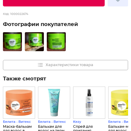
Код:
1000022674
Фотографии покупателей
Характеристики товара
Также смотрят
Белита - Витекс
Белита - Витекс
Kezy
Белита - Вит
Маска-бальзам
Бальзам для
Спрей для
Бальзам-ма
для волос в...
волос на терм...
придания
для волос в..