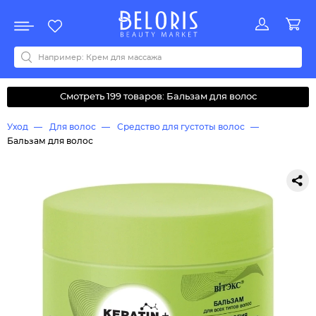
Распродажа
Акции
Новинки
Хит продаж
Все бренды
0-9
A
B
C
D
E
F
G
H
I
J
K
L
M
N
O
P
Q
R
S
T
U
V
W
Y
Z
А
Б
В
Д
З
И
М
О
К
Л
Н
П
Р
С
Т
У
Ф
Ч
Смотреть 199 товаров: Бальзам для волос
Уход
Для волос
Средство для густоты волос
Бальзам для волос