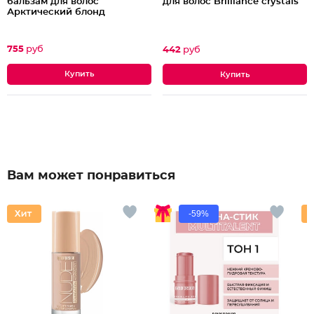
бальзам для волос
для волос Brilliance crystals
Арктический блонд
755
руб
442
руб
Вам может понравиться
-59%