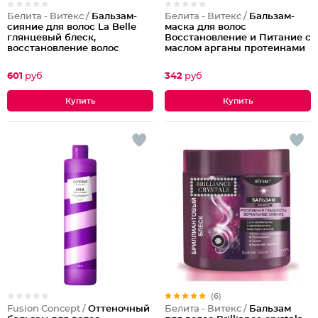
Белита - Витекс /
Бальзам-
Белита - Витекс /
Бальзам-
сияние для волос La Belle
маска для волос
глянцевый блеск,
Восстановление и Питание с
восстановление волос
маслом арганы протеинами
и кератином Revivor Pro
Salon Hair
601
руб
342
руб
(6)
Fusion Concept /
Оттеночный
Белита - Витекс /
Бальзам