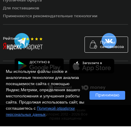
Публичная оферта
Для поставщиков
Применяются рекомендательные технологии
Рейтинг
Пункты
самовывоза
Мы используем файлы cookie и
аналогичные технологии для анализа
посещаемости сайта с помощью
Яндекс.Метрики, определения вашего
Принимаю
местоположения и улучшения работы
сайта. Продолжая использовать сайт, вы
соглашаетесь с
Политикой обработки
Ⓒ Интернет-магазин
.
персональных данных
Белорис 2012 - 2026 Все
права защищены