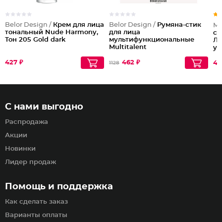
Belor Design /
Крем для лица
Belor Design /
Румяна-стик
Мо
тональный Nude Harmony,
для лица
сп
Тон 205 Gold dark
мультифункциональные
Ли
Multitalent
ув
427 ₽
462 ₽
42
1128
С нами выгодно
Распродажа
Акции
Новинки
Лидер продаж
Помощь и поддержка
Как сделать заказ
Варианты оплаты