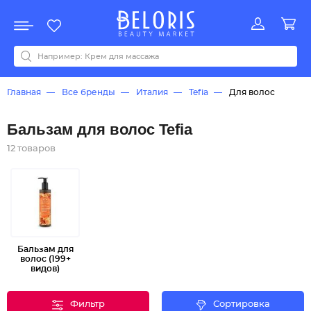
Распродажа
Акции
Новинки
Хит продаж
Все бренды
0-9
A
B
C
D
E
F
G
H
I
J
K
L
M
N
O
P
Q
R
S
T
U
V
W
Y
Z
А
Б
В
Д
З
И
М
О
К
Л
Н
П
Р
С
Т
У
Ф
Ч
Главная
Все бренды
Италия
Tefia
Для волос
Бальзам для волос Tefia
12 товаров
Бальзам для
волос (199+
видов)
Фильтр
Сортировка