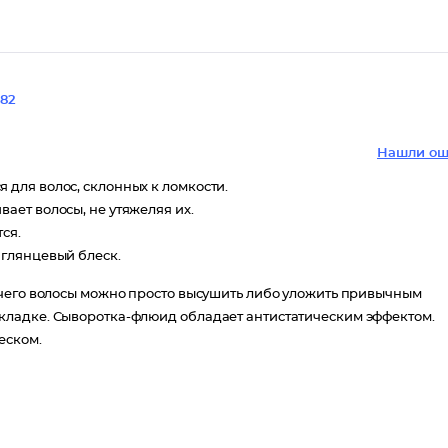
82
Нашли ош
для волос, склонных к ломкости.
ает волосы, не утяжеляя их.
тся.
 глянцевый блеск.
 чего волосы можно просто высушить либо уложить привычным
кладке. Сыворотка-флюид обладает антистатическим эффектом.
еском.