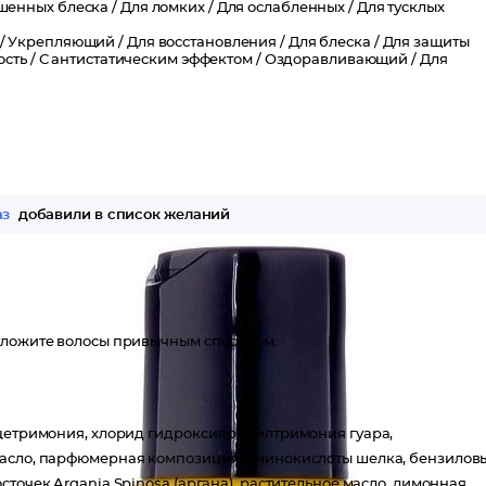
шенных блеска /
Для ломких /
Для ослабленных /
Для тусклых
/
Укрепляющий /
Для восстановления /
Для блеска /
Для защиты
сть /
С антистатическим эффектом /
Оздоравливающий /
Для
аз
добавили в список желаний
 уложите волосы привычным способом.
 цетримония, хлорид гидроксипропилтримония гуара,
масло, парфюмерная композиция, аминокислоты шелка, бензилов
точек Argania Spinosa (аргана), растительное масло, лимонная