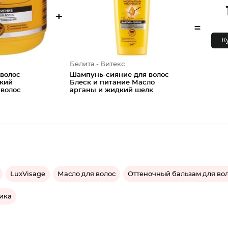
+
=
К
Белита - Витекс
 волос
Шампунь-сияние для волос
дкий
Блеск и питание Масло
 волос
арганы и жидкий шелк
LuxVisage
Масло для волос
Оттеночный бальзам для во
ика