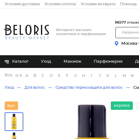
Условия доставки
Условия оплаты
Условия возврата
Помощь
116577
отзыв
Интернет-магазин
косметики и парфюмерии
Москва
Каталог
Уход
Макияж
Парфюмерия
Д
Все бренды
0-9
A
B
C
D
E
F
G
H
I
J
K
L
M
N
Уход
Для волос
Средство термозащита для волос
Сы
express