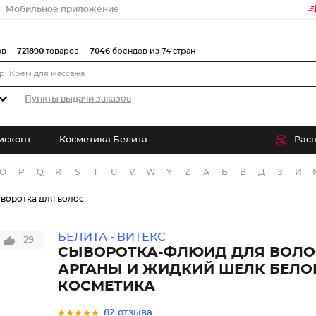
Мобильное приложение
ов
721890
товаров
7046
брендов из 74 стран
Пункты выдачи заказов
исконт
Косметика Белита
Рас
O
P
Q
R
S
T
U
V
W
Y
Z
А
Б
В
Д
З
И
воротка для волос
БЕЛИТА - ВИТЕКС
29
СЫВОРОТКА-ФЛЮИД ДЛЯ ВОЛО
АРГАНЫ И ЖИДКИЙ ШЕЛК БЕЛО
КОСМЕТИКА
82 отзыва