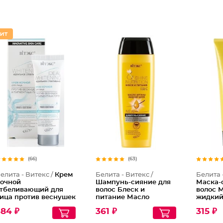
(66)
(63)
елита - Витекс /
Крем
Белита - Витекс /
Белита 
очной
Шампунь-сияние для
Маска-
тбеливающий для
волос Блеск и
волос 
ица против веснушек
питание Масло
жидкий
 пигментных пятен
арганы и жидкий
384 ₽
361 ₽
315 ₽
шелк