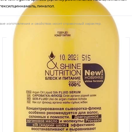
гексилциннамаль, линалол.
ане изготовления и свойствах носит справочный характер.