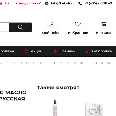
Бесплатная доставка*
info@beloris.ru
+7 (495) 215 28 49
Мой Beloris
Избранное
Корзина
продажа
Акции
Новинки
Хит продаж
М
О
К
Л
Н
П
Р
С
Т
У
Ф
Ч
Ш
Э
Ю
Я
№
Также смотрят
С МАСЛО
РУССКАЯ