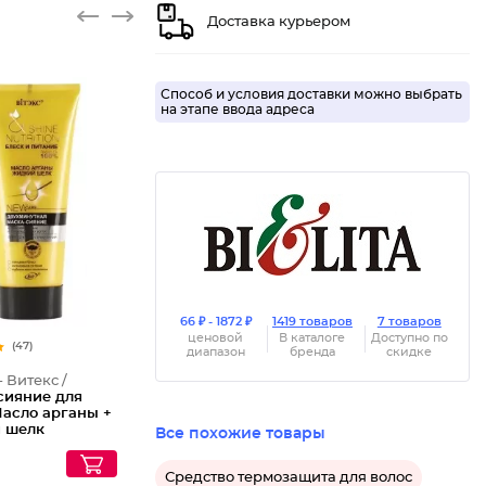
Доставка курьером
Способ и условия доставки можно выбрать
на этапе ввода адреса
66 ₽ - 1872 ₽
1419 товаров
7 товаров
ценовой
В каталоге
Доступно по
(47)
диапазон
бренда
скидке
- Витекс /
сияние для
Масло арганы +
 шелк
Все похожие товары
Средство термозащита для волос