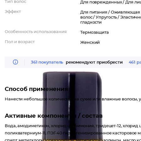
Тип волос
Для поврежденных /
Для ли
Эффект
Для питания /
Оживляющая 
волос /
Упругость /
Эластично
гладкости
Особенность использования
Термозащита
Пол и возраст
Женский
361 покупатель
рекомендуют приобрести
461 р
Способ применения
Нанести небольшое количество на сухие или влажные волосы,
Активные компоненты / состав
Вода, амодиметикон, хлорид цетримония, тридецет-12, хлорид
поликватерниум-11, ПЭГ-40 гидрогенизированное касторовое 
спирт, метилхлоризотиазолинон, метилизотиазолинон, масло кос