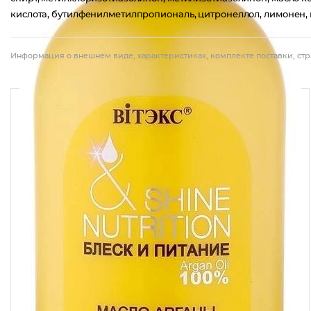
кислота, бутилфенилметилпропиональ, цитронеллол, лимонен, 
Информация о внешнем виде, характеристиках, комплекте поставки, стр