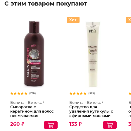
С этим товаром покупают
(176)
(313)
Белита - Витекс /
Белита - Витекс /
Б
Сыворотка с
Средство для
н
кератином для волос
удаления кутикулы с
о
несмываемая
эфирными маслами
л
Глубокое
пихты и чайного
и
260 ₽
133 ₽
восстановление
дерева