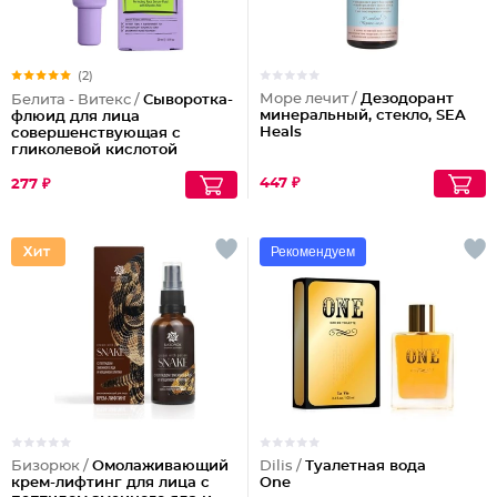
(2)
Море лечит /
Дезодорант
Белита - Витекс /
Сыворотка-
минеральный, стекло, SEA
флюид для лица
Heals
совершенствующая с
гликолевой кислотой
447 ₽
277 ₽
Рекомендуем
Бизорюк /
Омолаживающий
Dilis /
Туалетная вода
крем-лифтинг для лица с
One