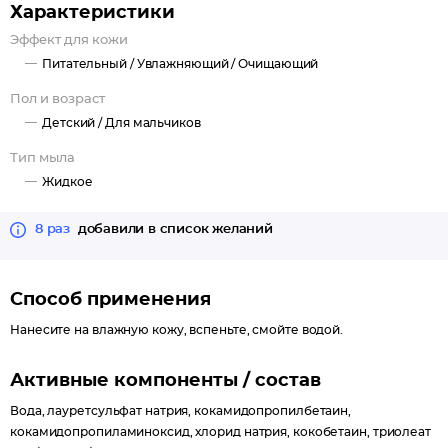
Характеристики
Эффект для кожи
Питательный /
Увлажняющий /
Очищающий
Пол и возраст
Детский /
Для мальчиков
Тип мыла
Жидкое
8 раз
добавили в список желаний
Способ применения
Нанесите на влажную кожу, вспеньте, смойте водой.
Активные компоненты / состав
Вода, лауретсульфат натрия, кокамидопропилбетаин,
кокамидопропиламиноксид, хлорид натрия, кокобетаин, триолеат