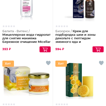
Белита - Витекс /
Бизорюк /
Крем для
Мицеллярная вода-гидролат
подбородка шеи и зоны
для снятия макияжа
декольте с пептидом
Бережное очищение Micellar
змеиного яда и
Cleansing
антиоксидантами
353 ₽
594 ₽