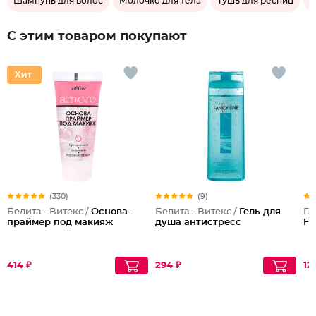
Шампунь для волос
Молочко для тела
Тушь для ресниц
В
С этим товаром покупают
(330)
(9)
Белита - Витекс /
Основа-
Белита - Витекс /
Гель для
Dil
праймер под макияж
душа антистресс
Fr
414 ₽
294 ₽
12