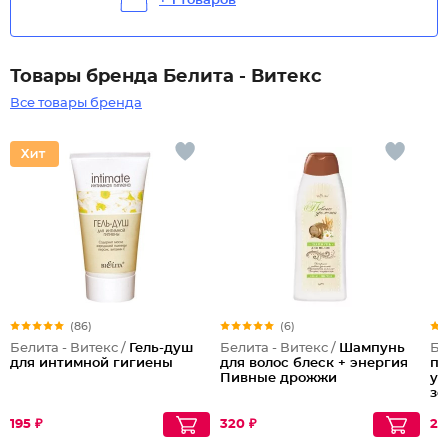
+ 1 товаров
Товары бренда Белита - Витекс
Все товары бренда
(86)
(6)
Белита - Витекс /
Гель-душ
Белита - Витекс /
Шампунь
Бе
для интимной гигиены
для волос блеск + энергия
пр
Пивные дрожжи
ук
зо
195 ₽
320 ₽
29