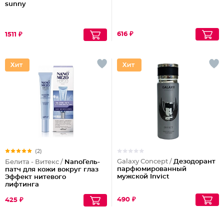
sunny
616 ₽
1511 ₽
(2)
Galaxy Concept /
Дезодорант
Белита - Витекс /
NanoГель-
парфюмированный
патч для кожи вокруг глаз
мужской Invict
Эффект нитевого
лифтинга
490 ₽
425 ₽