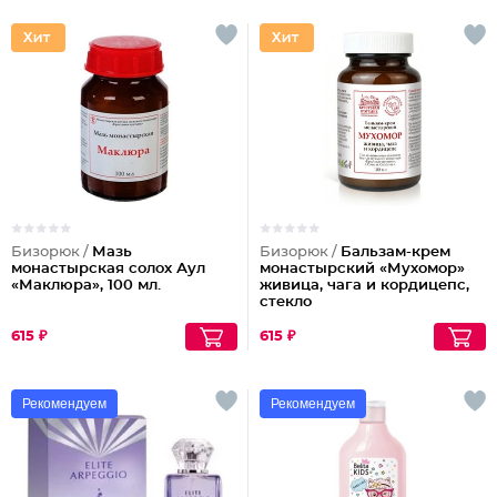
Бизорюк /
Мазь
Бизорюк /
Бальзам-крем
монастырская солох Аул
монастырский «Мухомор»
«Маклюра», 100 мл.
живица, чага и кордицепс,
стекло
615 ₽
615 ₽
Рекомендуем
Рекомендуем