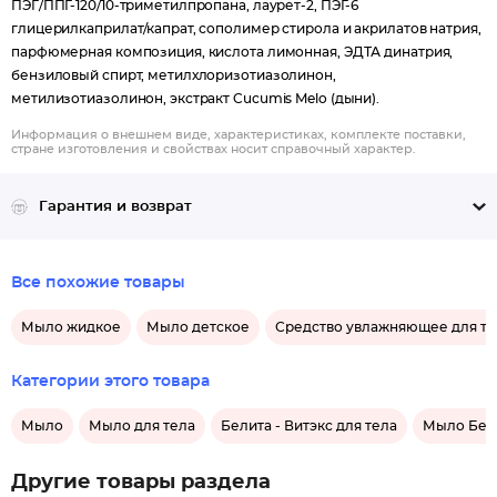
ПЭГ/ППГ-120/10-триметилпропана, лаурет-2, ПЭГ-6
глицерилкаприлат/капрат, сополимер стирола и акрилатов натрия,
парфюмерная композиция, кислота лимонная, ЭДТА динатрия,
бензиловый спирт, метилхлоризотиазолинон,
метилизотиазолинон, экстракт Cucumis Melo (дыни).
Информация о внешнем виде, характеристиках, комплекте поставки,
стране изготовления и свойствах носит справочный характер.
Гарантия и возврат
Все похожие товары
Мыло жидкое
Мыло детское
Средство увлажняющее для те
Категории этого товара
Мыло
Мыло для тела
Белита - Витэкс для тела
Мыло Бели
Другие товары раздела