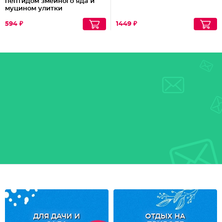
пептидом змеиного яда и
муцином улитки
594 ₽
1449 ₽
ДЛЯ ДАЧИ И
ОТДЫХ НА