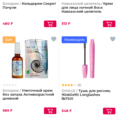
Бизорюк /
Кольдкрем Секрет
Кавказский целитель /
Крем
Пачули
для лица ночной Воск
Кавказский целитель
480 ₽
513 ₽
Рекомендуем
(9)
Бизорюк /
Улиточный крем
DIVAGE /
Тушь для ресниц
без запаха Антивозрастной
90x60x90 Longlashes
дневной
№7501
585 ₽
548 ₽