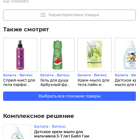
Код:
1000616913
Характеристики товара
Также смотрят
Белита - Витекс
Белита - Витекс
Белита - Витекс
Белита - Вит
Спрей-мист для
Гель для душа
Крем-мыло для
Детское кр
тела парфю...
Арбузный фр...
тела лайм и...
мыло для ма
Выбрать все похожие товары
Комплексное решение
Белита - Витекс
Детское крем-мыло для
мальчиков 3-7 лет Бабл Гам