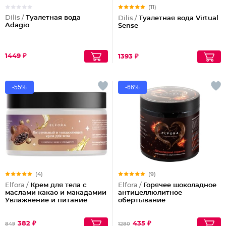
(11)
Dilis /
Туалетная вода
Dilis /
Туалетная вода Virtual
Adagio
Sense
1449 ₽
1393 ₽
-55%
-66%
(4)
(9)
Elfora /
Крем для тела с
Elfora /
Горячее шоколадное
маслами какао и макадамии
антицеллюлитное
Увлажнение и питание
обертывание
382 ₽
435 ₽
849
1280