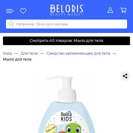
Распродажа
Акции
Новинки
Хит продаж
Все бренды
0-9
A
B
C
D
E
F
G
H
I
J
K
L
M
N
O
P
Q
R
S
T
U
V
W
Y
Z
А
Б
В
Д
З
И
М
О
К
Л
Н
П
Р
С
Т
У
Ф
Ч
Смотреть 40 товаров: Мыло для тела
Уход
Для тела
Средство увлажняющее для тела
Мыло для тела