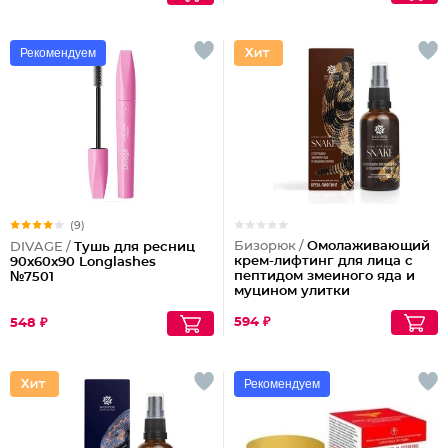
Рекомендуем
(9)
Бизорюк /
Омолаживающий
DIVAGE /
Тушь для ресниц
крем-лифтинг для лица с
90x60x90 Longlashes
пептидом змеиного яда и
№7501
муцином улитки
594 ₽
548 ₽
Рекомендуем