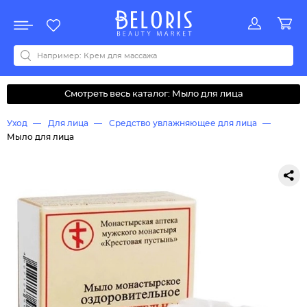
Распродажа
Акции
Новинки
Хит продаж
Все бренды
0-9
A
B
C
D
E
F
G
H
I
J
K
L
M
N
O
P
Q
R
S
T
U
V
W
Y
Z
А
Б
В
Д
З
И
М
О
К
Л
Н
П
Р
С
Т
У
Ф
Ч
Смотреть весь каталог: Мыло для лица
Уход
Для лица
Средство увлажняющее для лица
Мыло для лица