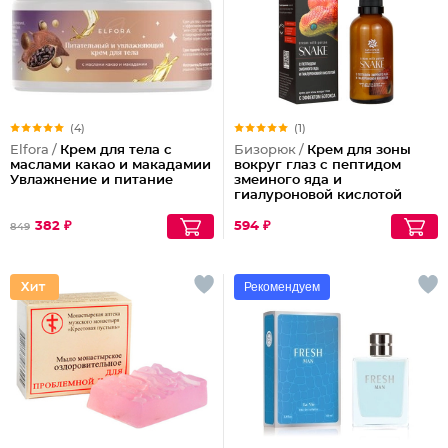
(4)
(1)
Elfora /
Крем для тела с
Бизорюк /
Крем для зоны
маслами какао и макадамии
вокруг глаз с пептидом
Увлажнение и питание
змеиного яда и
гиалуроновой кислотой
382 ₽
594 ₽
849
Рекомендуем