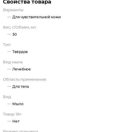
Свойства товара
Варианты
Для чувствительной кожи
Вес, г/Объём, мл
30
Тип
Твёрдое
Вид мыла
Лечебное
Область применения
Для тела
Вид
Мыло
Товар 18+
Нет
Размер упаковки