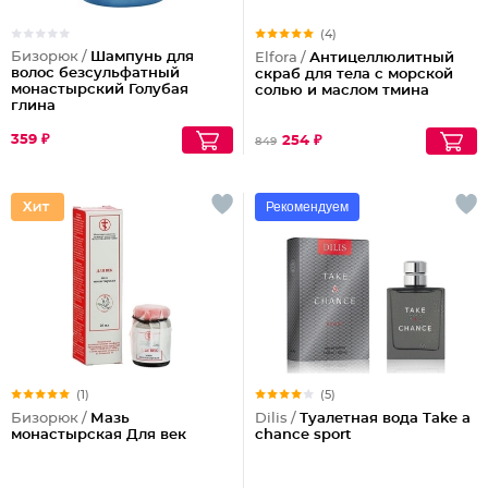
(4)
Бизорюк /
Шампунь для
Elfora /
Антицеллюлитный
волос безсульфатный
скраб для тела с морской
монастырский Голубая
солью и маслом тмина
глина
359 ₽
254 ₽
849
Рекомендуем
(1)
(5)
Бизорюк /
Мазь
Dilis /
Туалетная вода Take a
монастырская Для век
chance sport