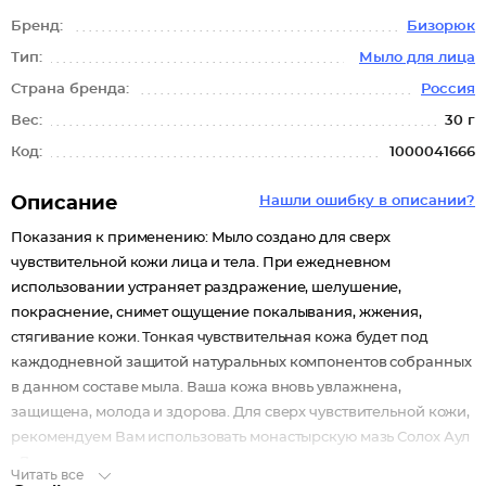
Бренд:
Бизорюк
Тип:
Мыло для лица
Страна бренда:
Россия
Вес:
30 г
Код:
1000041666
Описание
Нашли ошибку в описании?
Показания к применению: Мыло создано для сверх
чувствительной кожи лица и тела. При ежедневном
использовании устраняет раздражение, шелушение,
покраснение, снимет ощущение покалывания, жжения,
стягивание кожи. Тонкая чувствительная кожа будет под
каждодневной защитой натуральных компонентов собранных
в данном составе мыла. Ваша кожа вновь увлажнена,
защищена, молода и здорова. Для сверх чувствительной кожи,
рекомендуем Вам использовать монастырскую мазь Солох Аул
«Для век».
Читать все