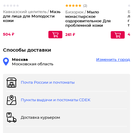
(2)
Кавказский целитель /
Мазь
Бе
Бизорюк /
Мыло
для лица для Молодости
ли
монастырское
кожи
ги
оздоровительное Для
ти
проблемной кожи
ух
504 ₽
45
261 ₽
Способы доставки
Москва
Изменить город
Московская область
Почта России и почтоматы
Пункты выдачи и постоматы CDEK
Доставка курьером