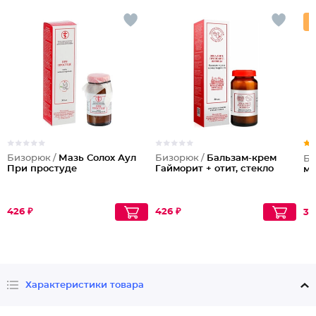
Бизорюк /
Мазь Солох Аул
Бизорюк /
Бальзам-крем
Би
При простуде
Гайморит + отит, стекло
мо
426 ₽
426 ₽
31
Характеристики товара