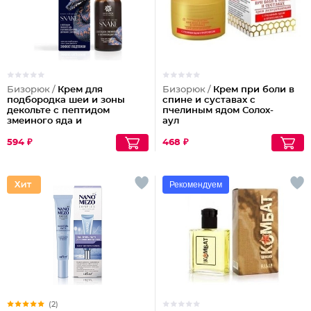
Бизорюк /
Крем для
Бизорюк /
Крем при боли в
подбородка шеи и зоны
спине и суставах с
декольте с пептидом
пчелиным ядом Солох-
змеиного яда и
аул
антиоксидантами
594 ₽
468 ₽
Рекомендуем
(2)