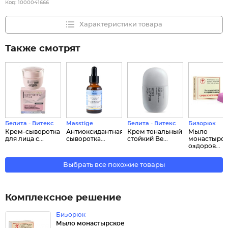
Код:
1000041666
Характеристики товара
Также смотрят
Белита - Витекс
Masstige
Белита - Витекс
Бизорюк
Крем-сыворотка
Антиоксидантная
Крем тональный
Мыло
для лица с...
сыворотка...
стойкий Be...
монастырс
оздоров...
Выбрать все похожие товары
Комплексное решение
Бизорюк
Мыло монастырское