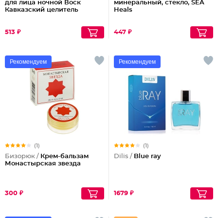
для лица ночной Воск
минеральный, стекло, SEA
Кавказский целитель
Heals
513 ₽
447 ₽
Рекомендуем
Рекомендуем
(1)
(1)
Бизорюк /
Крем-бальзам
Dilis /
Blue ray
Монастырская звезда
300 ₽
1679 ₽