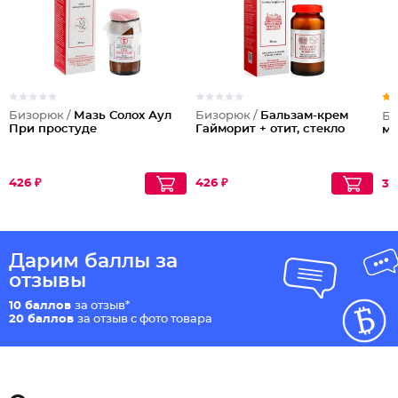
Бизорюк /
Мазь Солох Аул
Бизорюк /
Бальзам-крем
Би
При простуде
Гайморит + отит, стекло
мо
426 ₽
426 ₽
31
Дарим баллы за
отзывы
10 баллов
за отзыв*
20 баллов
за отзыв с фото товара