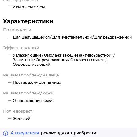
2 см x 6 см x 5 см
Характеристики
По типу кожи
Для шелушащейся /
Для чувствительной /
Для раздраженной
Эффект для кожи
Увлажняющий /
Омолаживающий (антивозрастной) /
Защитный /
От раздражения /
От красных пятен /
Оздоравливающий
Решаем проблему на лице
Против шелушения лица
Решаем проблему кожи
От шелушения кожи
Пол и возраст
Женский
4 покупателя
рекомендуют приобрести