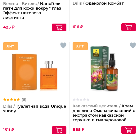
Dilis /
Одеколон Комбат
Белита - Витекс /
NanoГель-
патч для кожи вокруг глаз
Эффект нитевого
лифтинга
616 ₽
425 ₽
(8)
Кавказский целитель /
Крем
Dilis /
Туалетная вода Unique
для лица Омолаживающий с
sunny
экстрактом кавказской
горянки и гиалуроновой
кислотой
885 ₽
1511 ₽