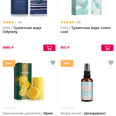
(3)
(13)
Dilis /
Туалетная вода
Dilis /
Туалетная вода Green
Odyssey
Leaf
1960 ₽
851 ₽
Кавказский целитель /
Крем
Море лечит /
Дезодорант