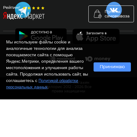
Рейтинг
Пункты
самовывоза
Мы используем файлы cookie и
аналогичные технологии для анализа
посещаемости сайта с помощью
Яндекс.Метрики, определения вашего
Принимаю
местоположения и улучшения работы
сайта. Продолжая использовать сайт, вы
соглашаетесь с
Политикой обработки
Ⓒ Интернет-магазин
.
персональных данных
Белорис 2012 - 2026 Все
права защищены