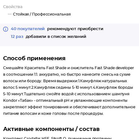
Свойства
Стойкая /
Профессиональная
40 покупателей
рекомендуют приобрести
12 раз
добавили в список желаний
Способ применения
Смешайте Краситель Fast Shade и окислитель Fast Shade developer
в соотношении 1:1. аккуратно, но быстро нанесите смесь на сухие
волосы или бороду. Время выдержки:1.Камуфляж натуральных
волос 5 минут.2.Камуфляж седины 5-10 минут.4.Камуфляж бороды
5-10 минут.Тщательно смойте водой с использованием шампуня
Kondor «Табак» - оптимальный pH и увлажняющие компоненты
закрепляют эффект тонирования и обеспечивают дополнительное
питание волосам и коже головы после процедуры.
Активные компоненты / состав
Комплекс Crodafos HSE, Silsoft Q, пшеничные протеины.