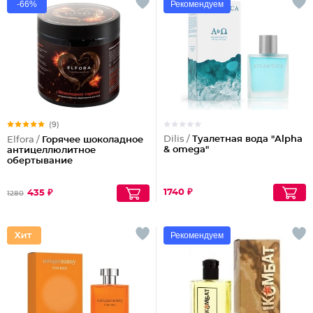
-66%
Рекомендуем
(9)
Dilis /
Туалетная вода "Alpha
Elfora /
Горячее шоколадное
& omega"
антицеллюлитное
обертывание
1740 ₽
435 ₽
1280
Рекомендуем