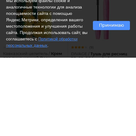
Мы используем файлы cookie и
аналогичные технологии для анализа
посещаемости сайта с помощью
Яндекс.Метрики, определения вашего
Принимаю
местоположения и улучшения работы
сайта. Продолжая использовать сайт, вы
соглашаетесь с
Политикой обработки
.
персональных данных
(9)
Кавказский целитель /
Крем
DIVAGE /
Тушь для ресниц
для лица ночной Воск
90x60x90 Longlashes
Кавказский целитель
№7501
513 ₽
548 ₽
Рекомендуем
Рекомендуем