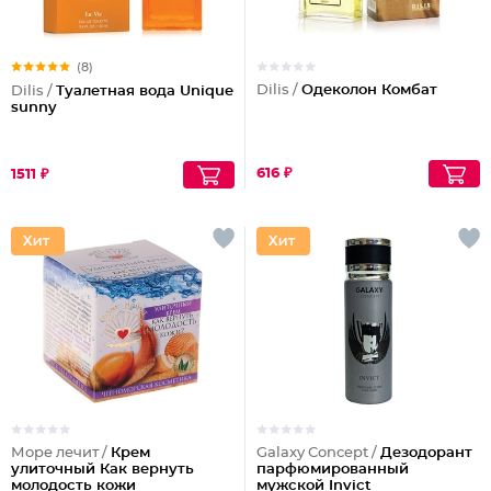
(8)
Dilis /
Одеколон Комбат
Dilis /
Туалетная вода Unique
sunny
616 ₽
1511 ₽
Море лечит /
Крем
Galaxy Concept /
Дезодорант
улиточный Как вернуть
парфюмированный
молодость кожи
мужской Invict