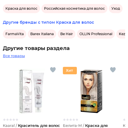
Краска для волос
Российская косметика для волос
Уход
Другие бренды с типом Краска для волос
FarmaVita
Barex Italiana
Be Hair
OLLIN Professional
Kezy
Другие товары раздела
Все товары
Kaaral /
Краситель для волос
Белита-М /
Краска для
Ko