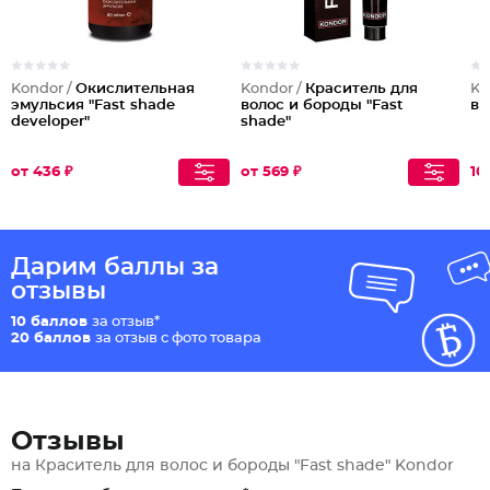
Kondor /
Окислительная
Kondor /
Краситель для
Ko
эмульсия "Fast shade
волос и бороды "Fast
во
developer"
shade"
от 436 ₽
от 569 ₽
10
Дарим баллы за
отзывы
10 баллов
за отзыв*
20 баллов
за отзыв с фото товара
Отзывы
на Краситель для волос и бороды "Fast shade" Kondor