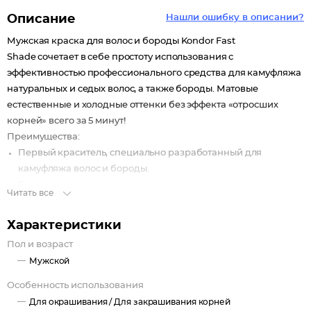
Описание
Нашли ошибку в описании?
Мужская краска для волос и бороды Kondor Fast
Shade сочетает в себе простоту использования с
эффективностью профессионального средства для камуфляжа
натуральных и седых волос, а также бороды. Матовые
естественные и холодные оттенки без эффекта «отросших
корней» всего за 5 минут!
Преимущества:
Первый краситель, специально разработанный для
камуфляжа волос и бороды.
6 натуральных, холодных оттенков.
Читать все
Без эффекта отросших корней.
Стойкость до 24 случаев мытья.
Характеристики
Смывается в исходный оттенок.
Пол и возраст
Не содержит Аммиак.
Мужской
Особенность использования
Для окрашивания /
Для закрашивания корней