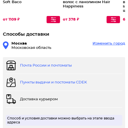
Soft Baco
волос с ланолином Hair
во
Happiness
sh
ша
от 1109 ₽
от 378 ₽
60
Способы доставки
Москва
Изменить город
Московская область
Почта России и почтоматы
Пункты выдачи и постоматы CDEK
Доставка курьером
Способ и условия доставки можно выбрать на этапе ввода
адреса