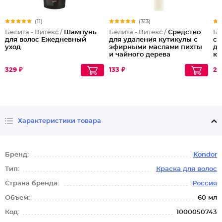
(11)
(313)
Белита - Витекс /
Шампунь
Белита - Витекс /
Средство
Бе
для волос Ежедневный
для удаления кутикулы с
су
уход
эфирными маслами пихты
дл
и чайного дерева
ка
фр
329 ₽
133 ₽
28
Характеристики товара
Бренд:
Kondor
Тип:
Краска для волос
Страна бренда:
Россия
Объем:
60 мл
Код:
1000050743