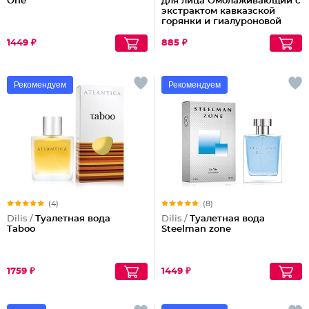
One
для лица Омолаживающий с
экстрактом кавказской
горянки и гиалуроновой
кислотой
1449 ₽
885 ₽
Рекомендуем
Рекомендуем
(4)
(8)
Dilis /
Туалетная вода
Dilis /
Туалетная вода
Taboo
Steelman zone
1759 ₽
1449 ₽