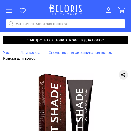
Распродажа
Акции
Новинки
Хит продаж
Все бренды
0-9
A
B
C
D
E
F
G
H
I
J
K
L
M
N
O
P
Q
R
S
T
U
V
W
Y
Z
А
Б
В
Д
З
И
М
О
К
Л
Н
П
Р
С
Т
У
Ф
Ч
Смотреть 1701 товар: Краска для волос
Уход
Для волос
Средство для окрашивания волос
Краска для волос