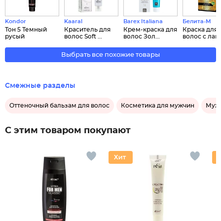
Kondor
Kaaral
Barex Italiana
Белита-М
Тон 5 Темный
Краситель для
Крем-краска для
Краска для
русый
волос Soft ...
волос Зол...
волос с лано
Выбрать все похожие товары
Смежные разделы
Оттеночный бальзам для волос
Косметика для мужчин
Муж
С этим товаром покупают