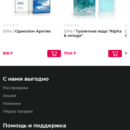
Dilis /
Одеколон Арктик
Dilis /
Туалетная вода "Alpha
Dil
& omega"
O
618 ₽
1740 ₽
14
С нами выгодно
Распродажа
Акции
Новинки
Лидер продаж
Помощь и поддержка