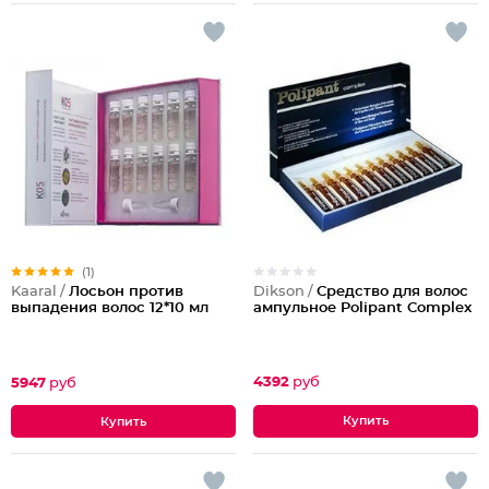
(1)
Dikson /
Средство для волос
Kaaral /
Лосьон против
ампульное Polipant Complex
выпадения волос 12*10 мл
4392
руб
5947
руб