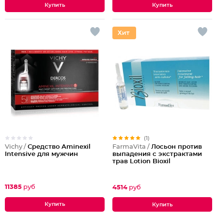
(1)
Vichy /
Средство Aminexil
FarmaVita /
Лосьон против
Intensive для мужчин
выпадения с экстрактами
трав Lotion Bioxil
11385
руб
4514
руб