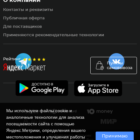
О компании
Контакты и реквизиты
Публичная оферта
Для поставщиков
Применяются рекомендательные технологии
Рейтинг
Пункты
самовывоза
Мы используем файлы cookie и
аналогичные технологии для анализа
посещаемости сайта с помощью
Яндекс.Метрики, определения вашего
Ⓒ Интернет-магазин
Принимаю
местоположения и улучшения работы
Белорис 2012 - 2026 Все