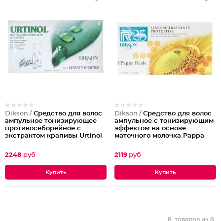
Dikson /
Средство для волос
Dikson /
Средство для волос
ампульное тонизирующее
ампульное с тонизирующим
противосеборейное с
эффектом на основе
экстрактом крапивы Urtinol
маточного молочка Pарра
Reale
2248
руб
2119
руб
8
товаров из
8