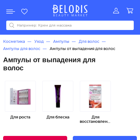
Распродажа
Акции
Новинки
Хит продаж
Все бренды
0-9
A
B
C
D
E
F
G
H
I
J
K
L
M
N
O
P
Q
R
S
T
U
V
W
Y
Z
А
Б
В
Д
З
И
М
О
К
Л
Н
П
Р
С
Т
У
Ф
Ч
Косметика
Уход
Ампулы
Для волос
Ампулы для волос
Ампулы от выпадения для волос
Ампулы от выпадения для
волос
Для роста
Для блеска
Для
восстановления