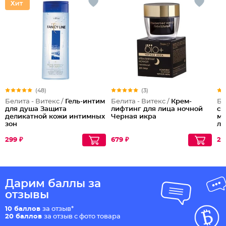
(48)
(3)
Белита - Витекс /
Гель-интим
Белита - Витекс /
Крем-
Бе
для душа Защита
лифтинг для лица ночной
со
деликатной кожи интимных
Черная икра
мо
зон
ла
ма
Ок
299 ₽
679 ₽
26
Дарим баллы за
отзывы
10 баллов
за отзыв*
20 баллов
за отзыв с фото товара