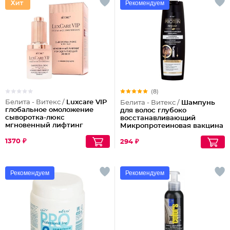
Рекомендуем
(8)
Белита - Витекс /
Luxcare VIP
Белита - Витекс /
Шампунь
глобальное омоложение
для волос глубоко
сыворотка-люкс
восстанавливающий
мгновенный лифтинг
Микропротеиновая вакцина
ремоделирующий эффект
Protein Repair
для лица
1370 ₽
294 ₽
Рекомендуем
Рекомендуем