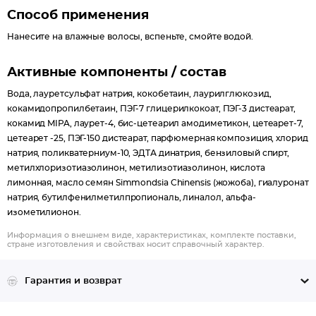
Способ применения
Нанесите на влажные волосы, вспеньте, смойте водой.
Активные компоненты / состав
Вода, лауретсульфат натрия, кокобетаин, лаурилглюкозид,
кокамидопропилбетаин, ПЭГ-7 глицерилкокоат, ПЭГ-3 дистеарат,
кокамид MIPA, лаурет-4, бис-цетеарил амодиметикон, цетеарет-7,
цетеарет -25, ПЭГ-150 дистеарат, парфюмерная композиция, хлорид
натрия, поликватерниум-10, ЭДТА динатрия, бензиловый спирт,
метилхлоризотиазолинон, метилизотиазолинон, кислота
лимонная, масло семян Simmondsia Chinensis (жожоба), гиалуронат
натрия, бутилфенилметилпропиональ, линалол, альфа-
изометилионон.
Информация о внешнем виде, характеристиках, комплекте поставки,
стране изготовления и свойствах носит справочный характер.
Гарантия и возврат