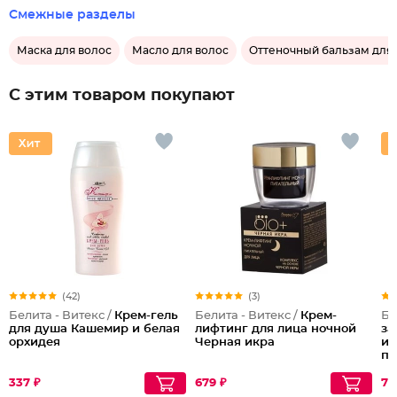
Смежные разделы
Маска для волос
Масло для волос
Оттеночный бальзам для 
С этим товаром покупают
(42)
(3)
Белита - Витекс /
Крем-гель
Белита - Витекс /
Крем-
Бе
для душа Кашемир и белая
лифтинг для лица ночной
за
орхидея
Черная икра
и 
пр
ка
Sh
337 ₽
679 ₽
78
Da