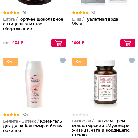
(9)
(4)
Elfora /
Горячее шоколадное
Dilis /
Туалетная вода
антицеллюлитное
Vivat
обертывание
435 ₽
1601 ₽
1280
(42)
Бизорюк /
Бальзам-крем
Белита - Витекс /
Крем-гель
монастырский «Мухомор»
для душа Кашемир и белая
живица, чага и кордицепс,
орхидея
стекло