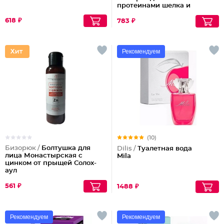
протеинами шелка и
кашемира Protective
618 ₽
Shampoo for Dyed and
783 ₽
Damaged Hair
Рекомендуем
(10)
Бизорюк /
Болтушка для
Dilis /
Туалетная вода
лица Монастырская с
Mila
цинком от прыщей Солох-
аул
561 ₽
1488 ₽
Рекомендуем
Рекомендуем