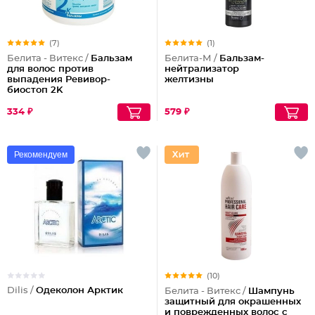
(7)
(1)
Белита - Витекс /
Бальзам
Белита-М /
Бальзам-
для волос против
нейтрализатор
выпадения Ревивор-
желтизны
биостоп 2K
334 ₽
579 ₽
Рекомендуем
(10)
Dilis /
Одеколон Арктик
Белита - Витекс /
Шампунь
защитный для окрашенных
и поврежденных волос с