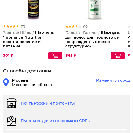
(7)
(16)
Ur
Золотой Шёлк /
Шампунь
Белита - Витекс /
Шампунь
ул
"Intensive Nutrition"
для волос для пористых и
мы
восстановление и
поврежденных волос
но
питание
структурно-
S
восстанавливающий
увлажняющий
19
301 ₽
865 ₽
Способы доставки
Москва
Изменить город
Московская область
Почта России и почтоматы
Пункты выдачи и постоматы CDEK