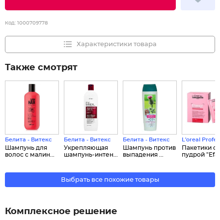
Код:
1000709778
Характеристики товара
Также смотрят
Белита - Витекс
Белита - Витекс
Белита - Витекс
L'oreal Profe
Шампунь для
Укрепляющая
Шампунь против
Пакетики с
волос с малин...
шампунь-интен...
выпадения ...
пудрой "Efas
Выбрать все похожие товары
Комплексное решение