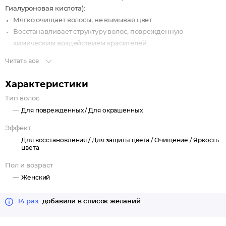
Гиалуроновая кислота):
Мягко очищает волосы, не вымывая цвет.
Восстанавливает структуру волос, поврежденную
химическим воздействием красителей.
Не сушит кожу головы.
Читать все
Характеристики
Тип волос
Для поврежденных /
Для окрашенных
Эффект
Для восстановления /
Для защиты цвета /
Очищение /
Яркость
цвета
Пол и возраст
Женский
14 раз
добавили в список желаний