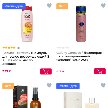
Рекомендуем
(1)
Galaxy Concept /
Дезодорант
Белита - Витекс /
Шампунь
парфюмированный
для волос возрождающий 3
женский Your WAY
в 1 Манго и масло
авокадо
512 ₽
357 ₽
Рекомендуем