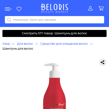
Распродажа
Акции
Новинки
Хит продаж
Все бренды
0-9
A
B
C
D
E
F
G
H
I
J
K
L
M
N
O
P
Q
R
S
T
U
V
W
Y
Z
А
Б
В
Д
З
И
М
О
К
Л
Н
П
Р
С
Т
У
Ф
Ч
Смотреть 571 товар: Шампунь для волос
Уход
Для волос
Средство для очищения волос
Шампунь для волос