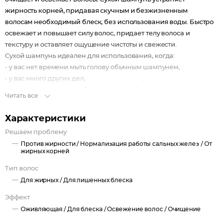
жирность корней, придавая скучным и безжизненным
волосам необходимый блеск, без использования воды. Быстро
освежает и повышает силу волос, придает телу волоса и
текстуру и оставляет ощущение чистоты и свежести.
Сухой шампунь идеален для использования, когда:
- у вас нет времени мыть голову обычным шампунем,
- у вас много других дел,
- ваша жизнь - сплошной круговорот событий.
Читать все
Сухой шампунь быстро и эффективно абсорбирует грязь и
жир, тем самым очищая волосы.
Характеристики
Решаем проблему
Против жирности /
Нормализация работы сальных желез /
От
жирных корней
Тип волос
Для жирных /
Для лишенных блеска
Эффект
Оживляющая /
Для блеска /
Освежение волос /
Очищение