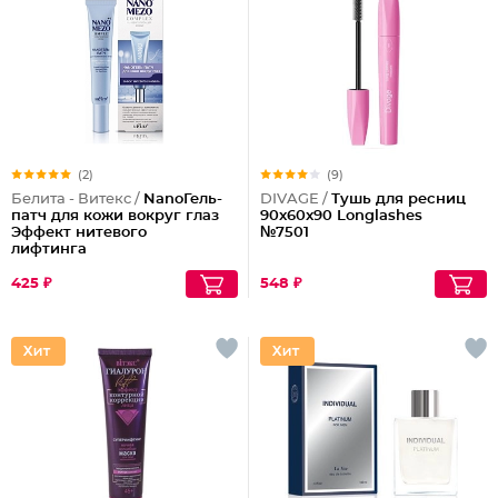
(2)
(9)
Белита - Витекс /
NanoГель-
DIVAGE /
Тушь для ресниц
патч для кожи вокруг глаз
90x60x90 Longlashes
Эффект нитевого
№7501
лифтинга
425 ₽
548 ₽