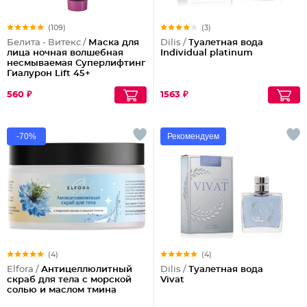
(109)
(3)
Белита - Витекс /
Маска для
Dilis /
Туалетная вода
лица ночная волшебная
Individual platinum
несмываемая Суперлифтинг
Гиалурон Lift 45+
560 ₽
1563 ₽
-70%
Рекомендуем
(4)
(4)
Elfora /
Антицеллюлитный
Dilis /
Туалетная вода
скраб для тела с морской
Vivat
солью и маслом тмина