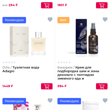
254 ₽
1601 ₽
849
Рекомендуем
Dilis /
Туалетная вода
Бизорюк /
Крем для
Adagio
подбородка шеи и зоны
декольте с пептидом
змеиного яда и
антиоксидантами
1449 ₽
594 ₽
Рекомендуем
Рекомендуем