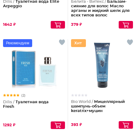
Dilis /
Туалетная вода Elite
Белита - Витекс /
Бальзам-
Arpeggio
сияние для волос Масло
арганы и жидкий шелк для
всех типов волос
1642 ₽
379 ₽
Рекомендуем
(2)
Bio World /
Мицеллярный
Dilis /
Туалетная вода
шампунь-объем
Fresh
keratrix+муцин
393 ₽
1292 ₽