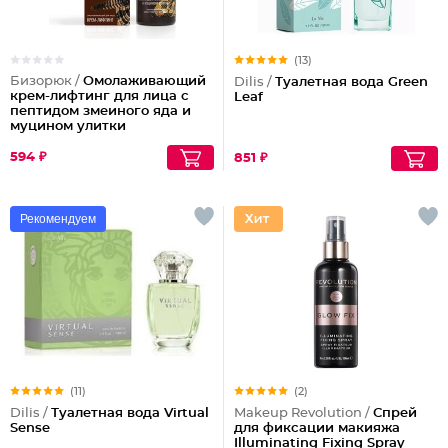
(13)
Бизорюк /
Омолаживающий
Dilis /
Туалетная вода Green
крем-лифтинг для лица с
Leaf
пептидом змеиного яда и
муцином улитки
594 ₽
851 ₽
Рекомендуем
(11)
(2)
Dilis /
Туалетная вода Virtual
Makeup Revolution /
Спрей
Sense
для фиксации макияжа
Illuminating Fixing Spray