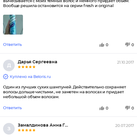
вычесывается с моих темных волос и немного придает обьем.
Вообще решила остановится на серии fresh и original
Ответить
0
0
Дарья Сергеевна
21.10.2017
Д
Куплено на Beloris.ru
Один из лучших сухих шампуней. Действительно сохраняет
волосы дольше чистыми , не заметен на волосах и придает
небольшой объем волосам.
Ответить
0
0
Замалдинова Анна Галидзяновна
20.07.2017
З