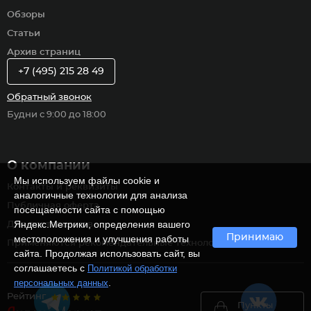
Обзоры
Статьи
Архив страниц
+7 (495) 215 28 49
Обратный звонок
Будни с 9:00 до 18:00
О компании
Мы используем файлы cookie и
Контакты и реквизиты
аналогичные технологии для анализа
Публичная оферта
посещаемости сайта с помощью
Яндекс.Метрики, определения вашего
Для поставщиков
Принимаю
местоположения и улучшения работы
Применяются рекомендательные технологии
сайта. Продолжая использовать сайт, вы
соглашаетесь с
Политикой обработки
.
персональных данных
Рейтинг
Пункты