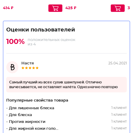
414 ₽
425 ₽
35
Оценки пользователей
положительных оценок
100%
из 4
Настя
25.04.2021
Самый лучший из всех сухих шампуней. Отлично
вычесывается, не оставляет налёта. Однозначно повторю
Популярные свойства товара
1 клиент
- Для лишенных блеска
1 клиент
- Для блеска
1 клиент
- Против жирности
1 клиент
- Для жирной кожи головы