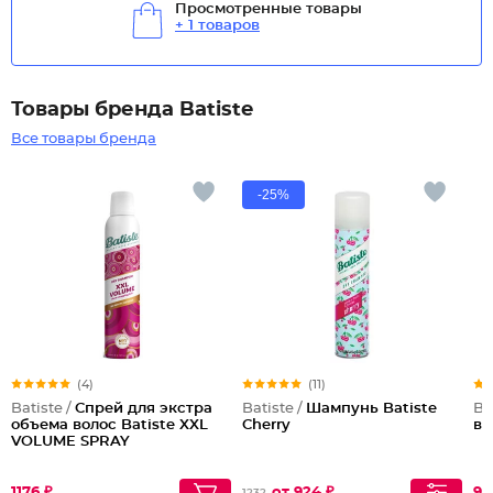
Просмотренные товары
+ 1 товаров
Товары бренда Batiste
Все товары бренда
-25%
(4)
(11)
Batiste /
Спрей для экстра
Batiste /
Шампунь Batiste
Ba
объема волос Batiste XXL
Cherry
во
VOLUME SPRAY
1176 ₽
от 924 ₽
91