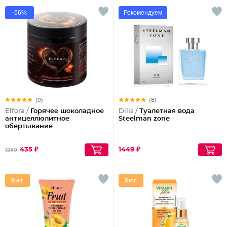
-66%
Рекомендуем
(9)
(8)
Elfora /
Горячее шоколадное
Dilis /
Туалетная вода
антицеллюлитное
Steelman zone
обертывание
435 ₽
1449 ₽
1280