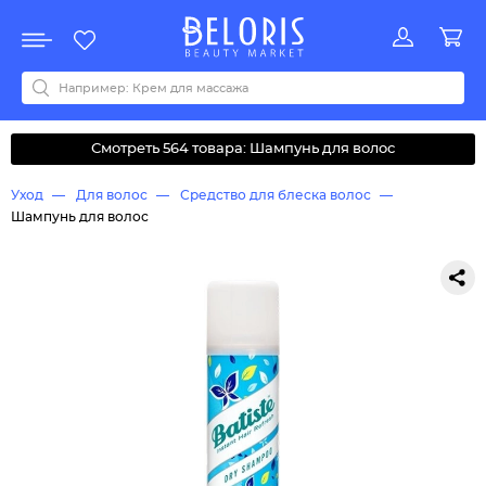
Распродажа
Акции
Новинки
Хит продаж
Все бренды
0-9
A
B
C
D
E
F
G
H
I
J
K
L
M
N
O
P
Q
R
S
T
U
V
W
Y
Z
А
Б
В
Д
З
И
М
О
К
Л
Н
П
Р
С
Т
У
Ф
Ч
Смотреть 564 товара: Шампунь для волос
Уход
Для волос
Средство для блеска волос
Шампунь для волос