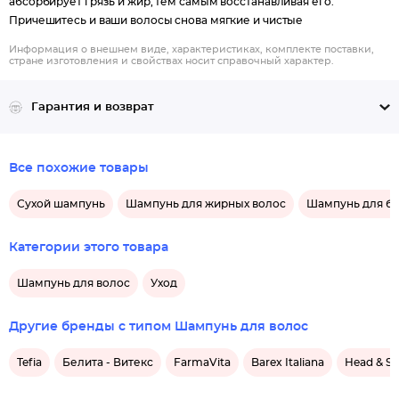
абсорбирует грязь и жир, тем самым восстанавливая его.
Причешитесь и ваши волосы снова мягкие и чистые
Информация о внешнем виде, характеристиках, комплекте поставки,
стране изготовления и свойствах носит справочный характер.
Гарантия и возврат
Все похожие товары
Сухой шампунь
Шампунь для жирных волос
Шампунь для бл
Категории этого товара
Шампунь для волос
Уход
Другие бренды с типом Шампунь для волос
Tefia
Белита - Витекс
FarmaVita
Barex Italiana
Head & Sh