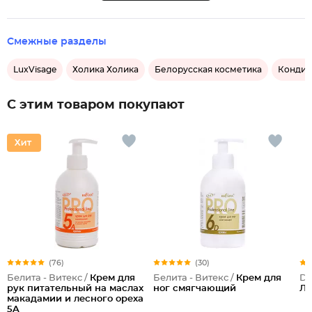
Смежные разделы
LuxVisage
Холика Холика
Белорусская косметика
Кондиц
С этим товаром покупают
(76)
(30)
Белита - Витекс /
Крем для
Белита - Витекс /
Крем для
Dil
рук питательный на маслах
ног смягчающий
Л
макадамии и лесного ореха
5A