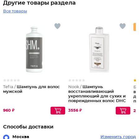
Другие товары раздела
Все товары
Tefia /
Шампунь для волос
Nook /
Шампунь
Бе
мужской
восстанавливающий
во
укрепляющий для сухих и
дл
поврежденных волос DHC
по
Repair, 500 мл
ка
960 ₽
3556 ₽
28
Способы доставки
Москва
Изменить город