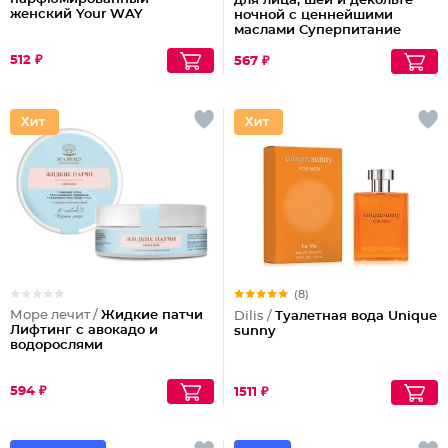
для лица, шеи и декольте
женский Your WAY
ночной с ценнейшими
маслами Суперпитание
Аргана и миндаль
512 ₽
567 ₽
(8)
Море лечит /
Жидкие патчи
Dilis /
Туалетная вода Unique
Лифтинг с авокадо и
sunny
водорослями
594 ₽
1511 ₽