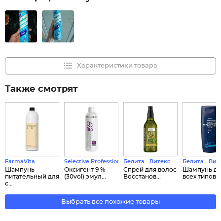
Характеристики товара
Также смотрят
FarmaVita
Selective Professional
Белита - Витекс
Белита - Вит
Шампунь
Оксигент 9 %
Спрей для волос
Шампунь д
питательный для
(30vol) эмул...
Восстанов...
всех типов во
с...
Выбрать все похожие товары