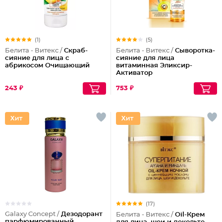
(1)
(5)
Белита - Витекс /
Скраб-
Белита - Витекс /
Сыворотка-
сияние для лица с
сияние для лица
абрикосом Очищающий
витаминная Эликсир-
Активатор
243 ₽
753 ₽
(17)
Galaxy Concept /
Дезодорант
Белита - Витекс /
Oil-Крем
парфюмированный