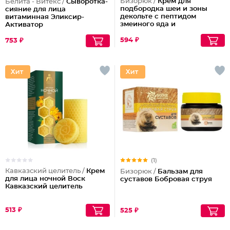
Бизорюк /
Крем для
Белита - Витекс /
Сыворотка-
подбородка шеи и зоны
сияние для лица
декольте с пептидом
витаминная Эликсир-
змеиного яда и
Активатор
антиоксидантами
594 ₽
753 ₽
(1)
Кавказский целитель /
Крем
Бизорюк /
Бальзам для
для лица ночной Воск
суставов Бобровая струя
Кавказский целитель
513 ₽
525 ₽