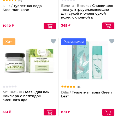
(8)
Белита - Витекс /
Сливки для
Dilis /
Туалетная вода
тела ультраувлажняющие
Steelman zone
для сухой и очень сухой
кожи, склонной к
шелушениям Pharmacos
Panthenol Urea
365 ₽
1449 ₽
Рекомендуем
(13)
McLureSun /
Мазь для век
Dilis /
Туалетная вода Green
маклюра с пептидом
Leaf
змеиного яда
531 ₽
851 ₽