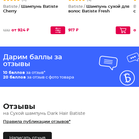
Batiste /
Шампунь Batiste
Batiste /
Шампунь сухой для
Ba
Cherry
волос Batiste Fresh
су
от 924 ₽
917 ₽
от
1232
Дарим баллы за
отзывы
10 баллов
за отзыв*
20 баллов
за отзыв с фото товара
Отзывы
на Сухой шампунь Dark Hair Batiste
Правила публикации отзывов*
Написать отзыв