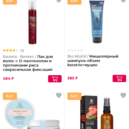
(2)
Bio World /
Мицеллярный
Белита - Витекс /
Лак для
шампунь-объем
волос с D-пантенолом и
keratrix+муцин
протеинами риса
сверхсильная фиксация
объем Maxi, 215 мл
393 ₽
454 ₽