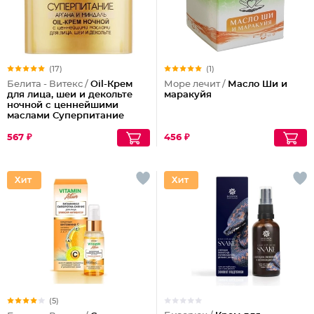
(17)
(1)
Белита - Витекс /
Oil-Крем
Море лечит /
Масло Ши и
для лица, шеи и декольте
маракуйя
ночной с ценнейшими
маслами Суперпитание
Аргана и миндаль
567 ₽
456 ₽
(5)