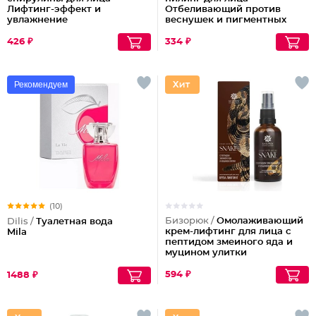
Лифтинг-эффект и
Отбеливающий против
увлажнение
веснушек и пигментных
пятен
426 ₽
334 ₽
Рекомендуем
(10)
Бизорюк /
Омолаживающий
Dilis /
Туалетная вода
крем-лифтинг для лица с
Mila
пептидом змеиного яда и
муцином улитки
594 ₽
1488 ₽