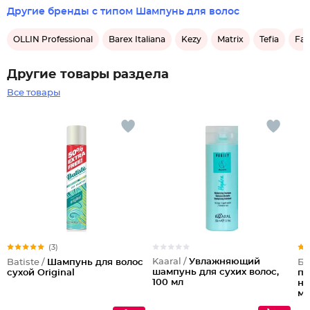
Другие бренды с типом Шампунь для волос
OLLIN Professional
Barex Italiana
Kezy
Matrix
Tefia
Far
Другие товары раздела
Все товары
(3)
Kaaral /
Увлажняющий
Batiste /
Шампунь для волос
Бе
шампунь для сухих волос,
сухой Original
пи
100 мл
но
му