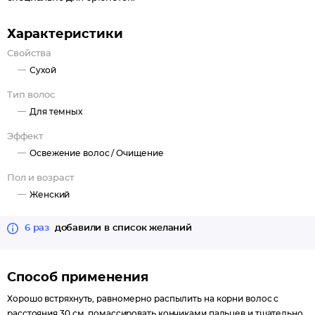
Характеристики
Свойства
Сухой
Тип волос
Для темных
Эффект
Освежение волос /
Очищение
Пол и возраст
Женский
6 раз
добавили в список желаний
Способ применения
Хорошо встряхнуть, равномерно распылить на корни волос с
расстояния 30 см, помассировать кончиками пальцев и тщательно