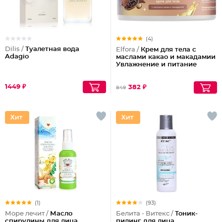
(4)
Dilis /
Туалетная вода
Elfora /
Крем для тела с
Adagio
маслами какао и макадамии
Увлажнение и питание
1449 ₽
382 ₽
849
(1)
(93)
Море лечит /
Масло
Белита - Витекс /
Тоник-
спирулины для лица
пилинг для лица