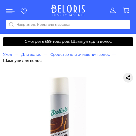
Распродажа
Акции
Новинки
Хит продаж
Все бренды
0-9
A
B
C
D
E
F
G
H
I
J
K
L
M
N
O
P
Q
R
S
T
U
V
W
Y
Z
А
Б
В
Д
З
И
М
О
К
Л
Н
П
Р
С
Т
У
Ф
Ч
Смотреть 569 товаров: Шампунь для волос
Уход
Для волос
Средство для очищения волос
Шампунь для волос