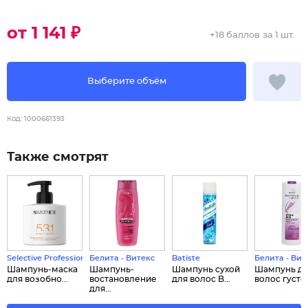
от 1 141 ₽
+
18 баллов
за 1 шт.
Выберите объём
Код:
1000661393
Также смотрят
Selective Professional
Белита - Витекс
Batiste
Белита - Вит
Шампунь-маска
Шампунь-
Шампунь сухой
Шампунь д
для возобно...
востановление
для волос B...
волос густот
для...