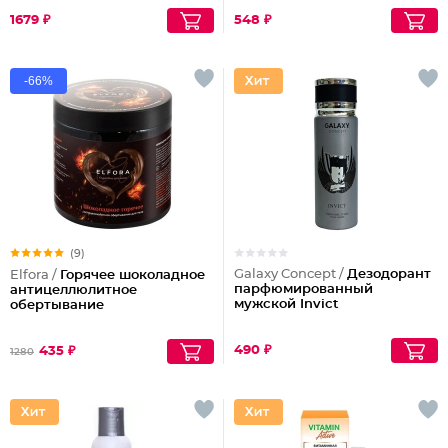
1679 ₽
548 ₽
-66%
(9)
Galaxy Concept /
Дезодорант
Elfora /
Горячее шоколадное
парфюмированный
антицеллюлитное
мужской Invict
обертывание
490 ₽
435 ₽
1280