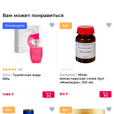
Вам может понравиться
Рекомендуем
(10)
Бизорюк /
Мазь
Dilis /
Туалетная вода
монастырская солох Аул
Mila
«Маклюра», 100 мл.
615 ₽
1488 ₽