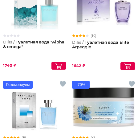
(14)
Dilis /
Туалетная вода "Alpha
Dilis /
Туалетная вода Elite
& omega"
Arpeggio
1740 ₽
1642 ₽
Рекомендуем
-70%
(8)
(4)