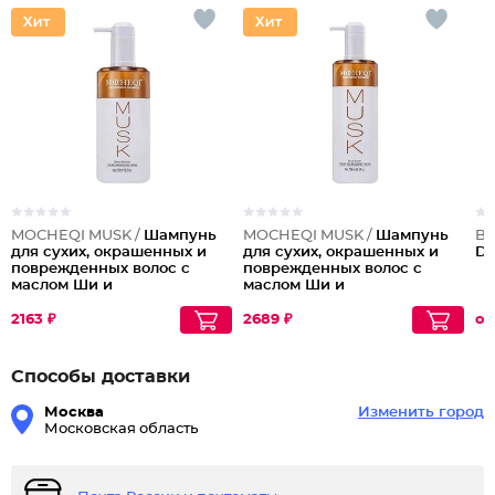
MOCHEQI MUSK /
Шампунь
MOCHEQI MUSK /
Шампунь
Ba
для сухих, окрашенных и
для сухих, окрашенных и
Da
поврежденных волос с
поврежденных волос с
маслом Ши и
маслом Ши и
гидролизованным
гидролизованным
кератином Nourishing
кератином Nourishing
2163 ₽
2689 ₽
от
Shampoo, 518 мл
Shampoo, 738 мл
Способы доставки
Москва
Изменить город
Московская область