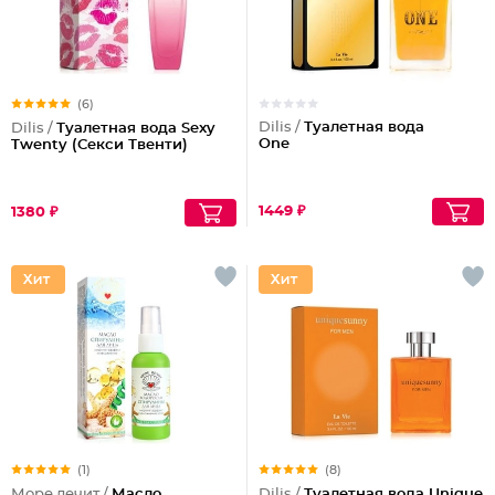
(6)
Dilis /
Туалетная вода
Dilis /
Туалетная вода Sexy
One
Twenty (Секси Твенти)
1449 ₽
1380 ₽
(1)
(8)
Море лечит /
Масло
Dilis /
Туалетная вода Unique