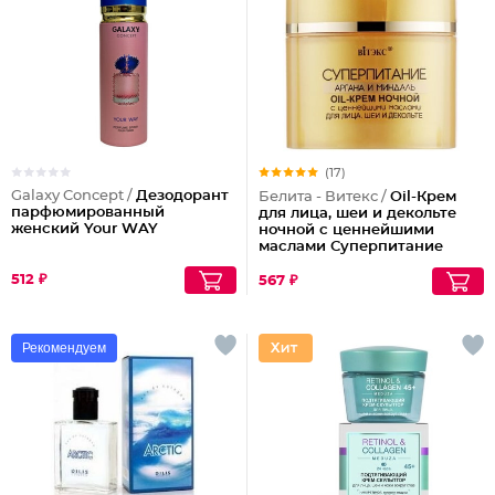
(17)
Galaxy Concept /
Дезодорант
Белита - Витекс /
Oil-Крем
парфюмированный
для лица, шеи и декольте
женский Your WAY
ночной с ценнейшими
маслами Суперпитание
Аргана и миндаль
512 ₽
567 ₽
Рекомендуем