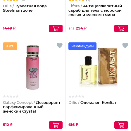
Dilis /
Туалетная вода
Elfora /
Антицеллюлитный
Steelman zone
скраб для тела с морской
солью и маслом тмина
1449 ₽
254 ₽
849
Рекомендуем
Galaxy Concept /
Дезодорант
Dilis /
Одеколон Комбат
парфюмированный
женский Crystal
512 ₽
616 ₽