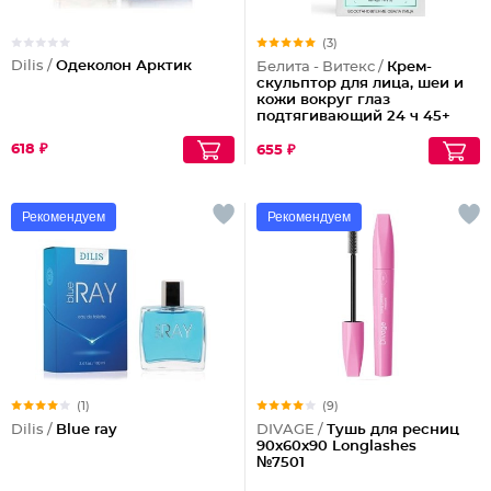
(3)
Dilis /
Одеколон Арктик
Белита - Витекс /
Крем-
скульптор для лица, шеи и
кожи вокруг глаз
подтягивающий 24 ч 45+
618 ₽
655 ₽
Рекомендуем
Рекомендуем
(1)
(9)
Dilis /
Blue ray
DIVAGE /
Тушь для ресниц
90x60x90 Longlashes
№7501