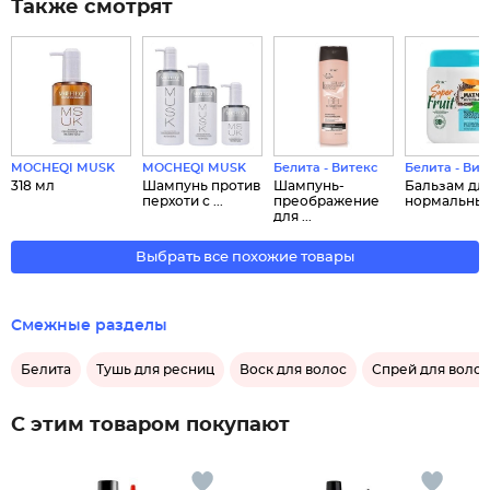
Также смотрят
MOCHEQI MUSK
MOCHEQI MUSK
Белита - Витекс
Белита - Вит
318 мл
Шампунь против
Шампунь-
Бальзам дл
перхоти с ...
преображение
нормальных и
для ...
Выбрать все похожие товары
Смежные разделы
Белита
Тушь для ресниц
Воск для волос
Спрей для волос
С этим товаром покупают