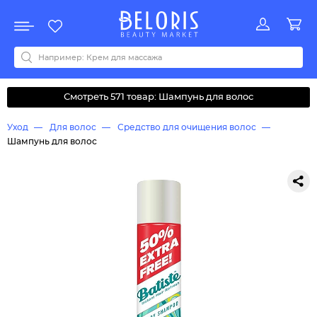
Распродажа
Акции
Новинки
Хит продаж
Все бренды
0-9
A
B
C
D
E
F
G
H
I
J
K
L
M
N
O
P
Q
R
S
T
U
V
W
Y
Z
А
Б
В
Д
З
И
М
О
К
Л
Н
П
Р
С
Т
У
Ф
Ч
Смотреть 571 товар: Шампунь для волос
Уход
Для волос
Средство для очищения волос
Шампунь для волос