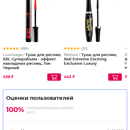
(585)
(211)
Бе
Luxvisage /
Тушь для ресниц
Relouis /
Тушь для ресниц
дл
XXL Суперобъем - эффект
Xxxl Extreme Exciting
го
накладных ресниц, Тон
Exclusive Luxury
мл
Черный
34
439 ₽
443 ₽
Оценки пользователей
положительных оценок
100%
из 3