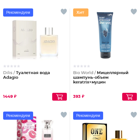
Рекомендуем
Dilis /
Туалетная вода
Bio World /
Мицеллярный
Adagio
шампунь-объем
keratrix+муцин
1449 ₽
393 ₽
Рекомендуем
Рекомендуем