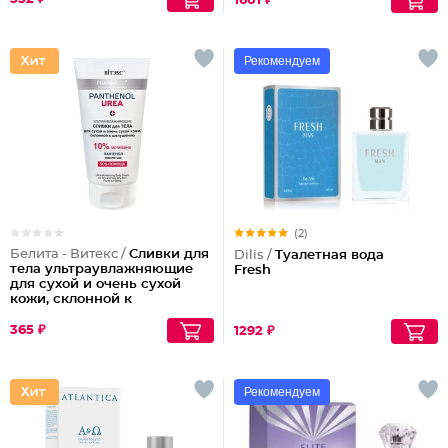
1601 ₽
Рекомендуем
(2)
Белита - Витекс /
Сливки для
Dilis /
Туалетная вода
тела ультраувлажняющие
Fresh
для сухой и очень сухой
кожи, склонной к
шелушениям Pharmacos
Panthenol Urea
365 ₽
1292 ₽
Рекомендуем