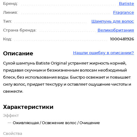
Бренд:
Batiste
Линия:
Fragrance
Тип:
Шампунь для волос
Страна бренда:
Великобритания
Код:
1000481926
Описание
Нашли ошибку в описании?
Сухой шампунь Batiste Original устраняет жирность корней,
придавая скучным и безжизненным волосам необходимый
блеск, без использования воды. Быстро освежает и повышает
силу волос, придает текстуру и оставляет ощущение чистоты и
свежести.
Характеристики
Эффект
Оживляющая /
Освежение волос /
Очищение
Свойства