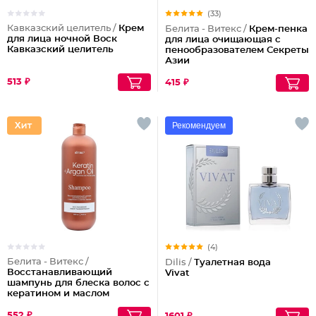
(33)
Кавказский целитель /
Крем
Белита - Витекс /
Крем-пенка
для лица ночной Воск
для лица очищающая с
Кавказский целитель
пенообразователем Секреты
Азии
513 ₽
415 ₽
Рекомендуем
(4)
Белита - Витекс /
Dilis /
Туалетная вода
Восстанавливающий
Vivat
шампунь для блеска волос с
кератином и маслом
арганы
552 ₽