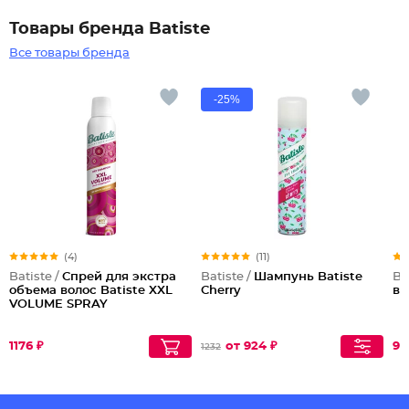
Товары бренда Batiste
Все товары бренда
-25%
(4)
(11)
Batiste /
Спрей для экстра
Batiste /
Шампунь Batiste
Ba
объема волос Batiste XXL
Cherry
во
VOLUME SPRAY
1176 ₽
от 924 ₽
91
1232