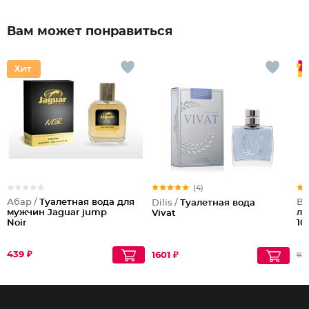
Вам может понравиться
(4)
Абар /
Туалетная вода для
Be
Dilis /
Туалетная вода
мужчин Jaguar jump
ли
Vivat
Noir
10
439 ₽
1601 ₽
937