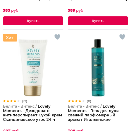
Lovely Moments
Moments
383
руб
389
руб
(12)
(8)
Белита - Витекс /
Lovely
Белита - Витекс /
Lovely
Moments - Дезодорант-
Moments - Гель для душа
антиперспирант Сухой крем
свежий парфюмерный
Скандинавское утро 24 ч
аромат Итальянские
Lovely Moments
Каникулы Lovely Moments