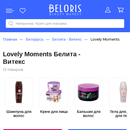
Распродажа
Акции
Новинки
Хит продаж
Все бренды
0-9
A
B
C
D
E
F
G
H
I
J
K
L
M
N
O
P
Q
R
S
T
U
V
W
Y
Z
А
Б
В
Д
З
И
М
О
К
Л
Н
П
Р
С
Т
У
Ф
Ч
Главная
Беларусь
Белита - Витекс
Lovely Moments
Lovely Moments Белита -
Витекс
12 товаров
Шампунь для
Крем для лица
Бальзам для
Гель для 
волос
волос
для тел