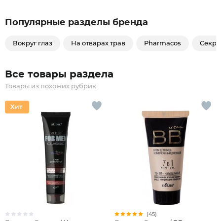
Популярные разделы бренда
Вокруг глаз
На отварах трав
Pharmacos
Секре
Все товары раздела
Товары из похожих рубрик
(45)