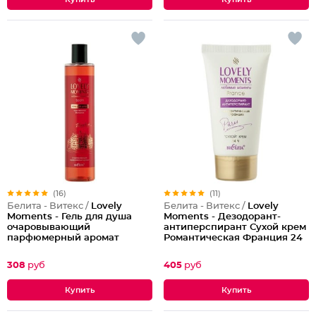
(16)
(11)
Белита - Витекс /
Lovely
Белита - Витекс /
Lovely
Moments - Гель для душа
Moments - Дезодорант-
очаровывающий
антиперспирант Сухой крем
парфюмерный аромат
Романтическая Франция 24
Чувственная Испания Lovely
ч Lovely Moments
Moments
308
руб
405
руб