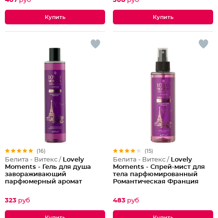
407
руб
308
руб
(16)
(15)
Белита - Витекс /
Lovely
Белита - Витекс /
Lovely
Moments - Гель для душа
Moments - Спрей-мист для
завораживающий
тела парфюмированный
парфюмерный аромат
Романтическая Франция
Романтическая Франция
Lovely Moments
Lovely Moments
323
руб
483
руб