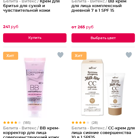
Белита - Витекс /
Крем для
Белита - Витекс /
BB крем
бритья для сухой и
для лица комплексный
чувствительной кожи
дневной 7 в 1 SPF 15
241
руб
от 265
руб
Выбрать цвет
(185)
(28)
Белита - Витекс /
ВВ крем-
Белита - Витекс /
CC-крем для
корректор для лица
лица сияние совершенства
совершенствующий кожу
10 в 1 SPF15