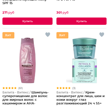
SPF 15
271
руб
301
руб
(61)
(3)
Белита - Витекс /
Шампунь-
Белита - Витекс /
Крем-
суперочищение для волос
концентрат для лица, шеи и
для жирных волос с
кожи вокруг глаз
кашемиром и АНА-
разглаживающий 24 ч 55+
фруктовыми кислотами