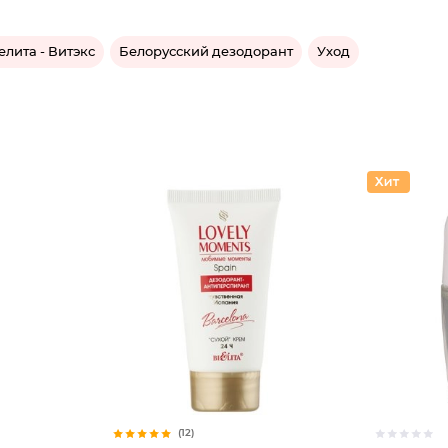
лита - Витэкс
Белорусский дезодорант
Уход
(12)