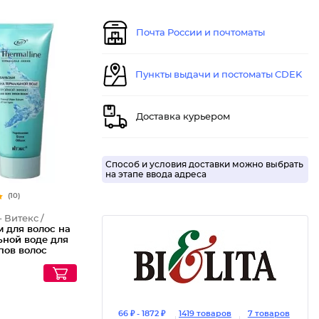
Почта России и почтоматы
Пункты выдачи и постоматы CDEK
Бальзам
Доставка курьером
Способ и условия доставки можно выбрать
на этапе ввода адреса
(10)
- Витекс /
 для волос на
ьной воде для
пов волос
й эффект
l Water Balsam
r Types, 200 мл
66 ₽ - 1872 ₽
1419 товаров
7 товаров