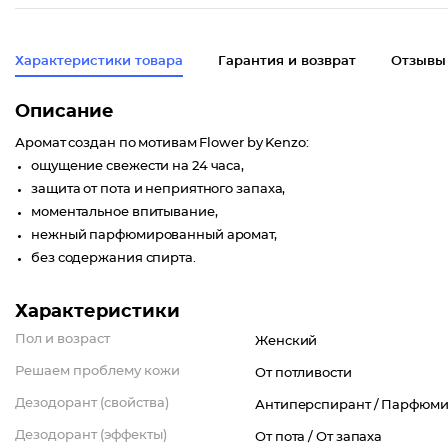
Характеристики товара
Гарантия и возврат
Отзывы
Описание
Аромат создан по мотивам Flower by Kenzo:
ощущение свежести на 24 часа,
защита от пота и неприятного запаха,
моментальное впитывание,
нежный парфюмированный аромат,
без содержания спирта.
Характеристики
Пол и возраст
Женский
Решаем проблему кожи
От потливости
Дезодорант (свойства)
Антиперспирант /
Парфюми
Дезодорант (эффекты)
От пота /
От запаха