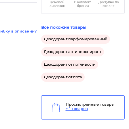
ценовой
В каталоге
Доступно по
диапазон
бренда
скидке
Все похожие товары
ибку в описании?
Дезодорант парфюмированный
Дезодорант антиперспирант
Дезодорант от потливости
Дезодорант от пота
Просмотренные товары
+ 1 товаров