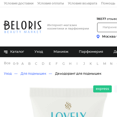
Условия доставки
Условия оплаты
Условия возврата
Помощь
116577
отзыв
Интернет-магазин
косметики и парфюмерии
Москва
Каталог
Уход
Макияж
Парфюмерия
Д
Все бренды
0-9
A
B
C
D
E
F
G
H
I
J
K
L
M
N
Уход
Для подмышек
Дезодорант для подмышек
express