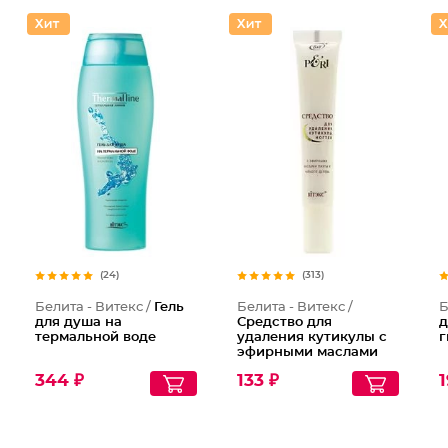
(24)
(313)
Белита - Витекс /
Гель
Белита - Витекс /
Б
для душа на
Средство для
д
термальной воде
удаления кутикулы с
г
эфирными маслами
пихты и чайного
344 ₽
133 ₽
1
дерева