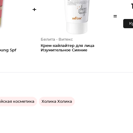
+
=
К
Белита - Витекс
Крем-хайлайтер для лица
oung Spf
Изумительное Сияние
йская косметика
Холика Холика