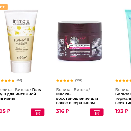
(86)
(374)
елита - Витекс /
Гель-
Белита - Витекс /
Белита 
уш для интимной
Маска-
Бальзам
игиены
восстановление для
термал
волос с кератином
всех ти
Тройно
95 ₽
316 ₽
193 ₽
Therma
All Hai