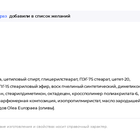
 раз
добавили в список желаний
цетиловый спирт, глицерилстеарат, ПЭГ-75 стеарат, цетет-20,
Г-15 стеариловый эфир, воск пчелиный синтетический, диметикон
н, стеарилдиметикон, октадецен, кроссполимер полиакрилата-6,
 парфюмерная композиция, изопропилмиристат, масло зародыше
дов Olea Europaea (оливы).
ане изготовления и свойствах носит справочный характер.