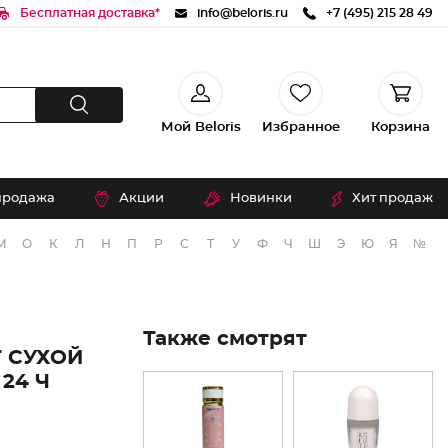
Бесплатная доставка*
info@beloris.ru
+7 (495) 215 28 49
Мой Beloris
Избранное
Корзина
продажа
Акции
Новинки
Хит продаж
М
О
К
Л
Н
П
Р
С
Т
У
Ф
Ч
Ш
Э
Ю
Я
№
Также смотрят
 СУХОЙ
24 Ч