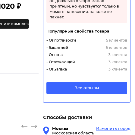
он довольно быстро. Запах
1020 ₽
приятный, но чувствуется только в
момент нанесения, на коже не
пахнет.
упить комплект
Популярные свойства товара
- От потливости
5 клиентов
- Защитный
5 клиентов
- От пота
3 клиента
- Освежающий
3 клиента
- От запаха
3 клиента
Все отзывы
Способы доставки
Москва
Изменить город
Московская область