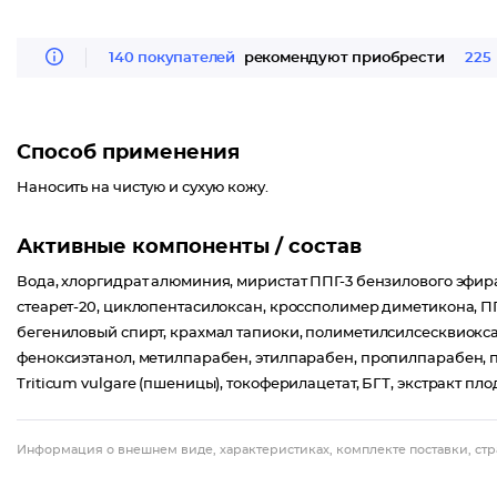
140 покупателей
рекомендуют приобрести
225
Способ применения
Наносить на чистую и сухую кожу.
Активные компоненты / состав
Вода, хлоргидрат алюминия, миристат ППГ-3 бензилового эфира, 
стеарет-20, циклопентасилоксан, кроссполимер диметикона, ПП
бегениловый спирт, крахмал тапиоки, полиметилсилсесквиокса
феноксиэтанол, метилпарабен, этилпарабен, пропилпарабен,
Triticum vulgare (пшеницы), токоферилацетат, БГТ, экстракт пло
Информация о внешнем виде, характеристиках, комплекте поставки, стр