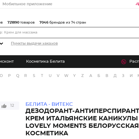
Мобильное приложение
ов
721890
товаров
7046
брендов из 74 стран
Пункты выдачи заказов
исконт
Косметика Белита
Рас
O
P
Q
R
S
T
U
V
W
Y
Z
А
Б
В
Д
З
И
БЕЛИТА - ВИТЕКС
12
ДЕЗОДОРАНТ-АНТИПЕРСПИРАНТ
КРЕМ ИТАЛЬЯНСКИЕ КАНИКУЛЫ 
LOVELY MOMENTS БЕЛОРУССКАЯ
КОСМЕТИКА