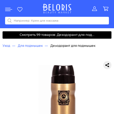
Распродажа
Акции
Новинки
Хит продаж
Все бренды
0-9
A
B
C
D
E
F
G
H
I
J
K
L
M
N
O
P
Q
R
S
T
U
V
W
Y
Z
А
Б
В
Д
З
И
М
О
К
Л
Н
П
Р
С
Т
У
Ф
Ч
Смотреть 99 товаров: Дезодорант для под...
Уход
Для подмышек
Дезодорант для подмышек