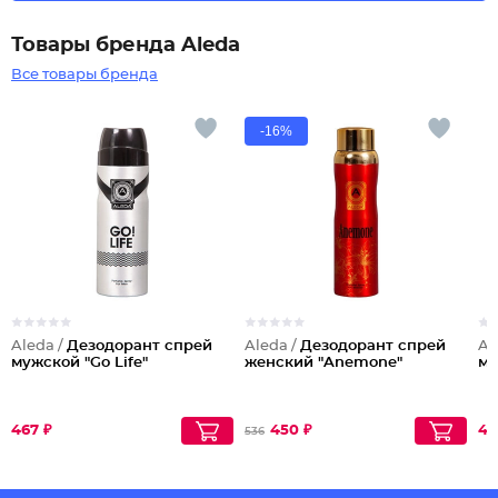
Товары бренда Aleda
Все товары бренда
-16%
Aleda /
Дезодорант спрей
Aleda /
Дезодорант спрей
Al
мужской "Go Life"
женcкий "Anemone"
му
467 ₽
450 ₽
49
536