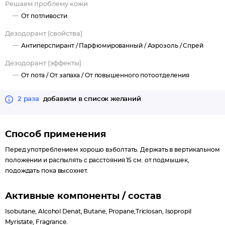
Решаем проблему кожи
От потливости
Дезодорант (свойства)
Антиперспирант /
Парфюмированный /
Аэрозоль /
Спрей
Дезодорант (эффекты)
От пота /
От запаха /
От повышенного потоотделения
2 раза
добавили в список желаний
Способ применения
Перед употреблением хорошо взболтать. Держать в вертикальном
положении и распылять с расстояния 15 см. от подмышек,
подождать пока высохнет.
Активные компоненты / состав
Isobutane, Alcohol Denat, Butane, Propane,Triclosan, Isopropil
Myristate, Fragrance.