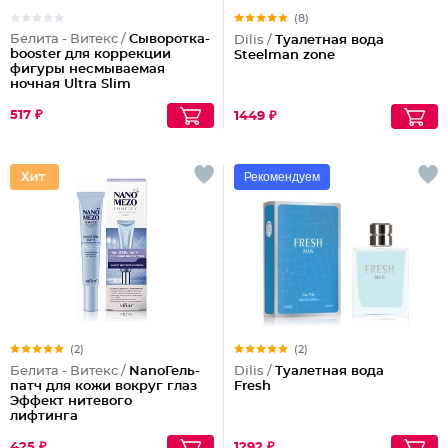
(8)
Белита - Витекс /
Сыворотка-
Dilis /
Туалетная вода
booster для коррекции
Steelman zone
фигуры несмываемая
ночная Ultra Slim
517 ₽
1449 ₽
Рекомендуем
(2)
(2)
Белита - Витекс /
NanoГель-
Dilis /
Туалетная вода
патч для кожи вокруг глаз
Fresh
Эффект нитевого
лифтинга
425 ₽
1292 ₽