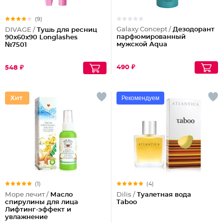
(9)
Galaxy Concept /
Дезодорант
DIVAGE /
Тушь для ресниц
парфюмированный
90x60x90 Longlashes
мужской Aqua
№7501
490 ₽
548 ₽
Рекомендуем
(1)
(4)
Море лечит /
Масло
Dilis /
Туалетная вода
спирулины для лица
Taboo
Лифтинг-эффект и
увлажнение