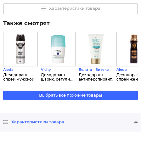
Характеристики товара
Также смотрят
Aleda
Vichy
Белита - Витекс
Aleda
Дезодорант
Дезодорант-
Дезодорант-
Дезодорант
спрей мужской
шарик, регули...
антиперспирант...
спрей женcки
...
Выбрать все похожие товары
Характеристики товара