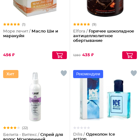
(1)
(9)
Море лечит /
Масло Ши и
Elfora /
Горячее шоколадное
маракуйя
антицеллюлитное
обертывание
456 ₽
435 ₽
1280
Рекомендуем
(22)
Dilis /
Одеколон Ice
Белита - Витекс /
Спрей для
action
волос Мгновенный