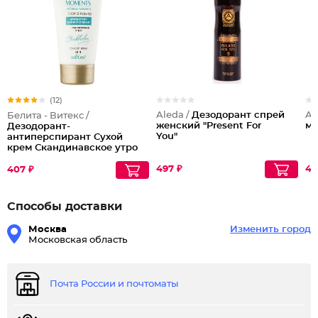
(12)
Aleda /
Дезодорант спрей
Al
Белита - Витекс /
женcкий "Present For
му
Дезодорант-
You"
антиперспирант Сухой
крем Скандинавское утро
24 ч Lovely Moments
497 ₽
46
407 ₽
Способы доставки
Москва
Изменить город
Московская область
Почта России и почтоматы