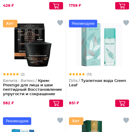
426 ₽
1759 ₽
Рекомендуем
(2)
(13)
Белита - Витекс /
Крем-
Dilis /
Туалетная вода Green
Prestige для лица и шеи
Leaf
пептидный Восстановление
упругости и сокращение
морщин (ночной)
582 ₽
851 ₽
Рекомендуем