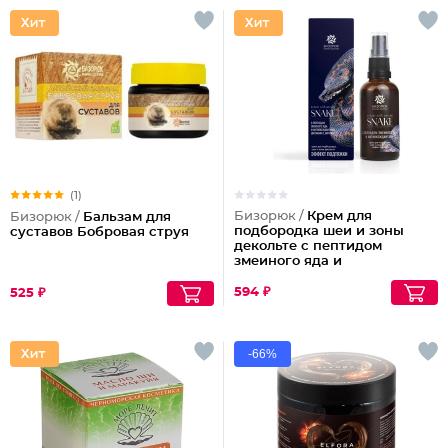
(1)
Бизорюк /
Крем для
Бизорюк /
Бальзам для
подбородка шеи и зоны
суставов Бобровая струя
декольте с пептидом
змеиного яда и
антиоксидантами
594 ₽
525 ₽
-66%