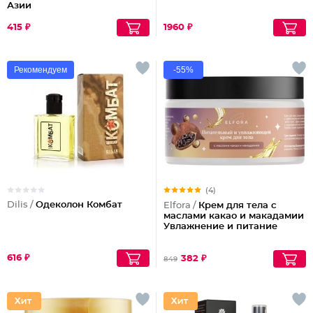
Азии
415 ₽
1960 ₽
Рекомендуем
-55%
(4)
Dilis /
Одеколон Комбат
Elfora /
Крем для тела с
маслами какао и макадамии
Увлажнение и питание
616 ₽
382 ₽
849