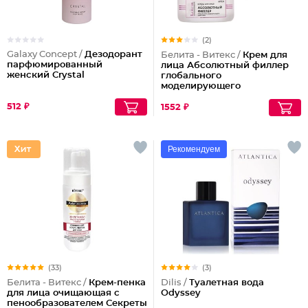
(2)
Galaxy Concept /
Дезодорант
Белита - Витекс /
Крем для
парфюмированный
лица Абсолютный филлер
женский Crystal
глобального
моделирующего
действия
512 ₽
1552 ₽
Рекомендуем
(33)
(3)
Белита - Витекс /
Крем-пенка
Dilis /
Туалетная вода
для лица очищающая с
Odyssey
пенообразователем Секреты