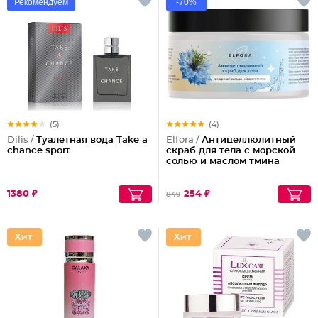
Рекомендуем
-70%
(5)
(4)
Dilis /
Туалетная вода Take a
Elfora /
Антицеллюлитный
chance sport
скраб для тела с морской
солью и маслом тмина
1380 ₽
254 ₽
849