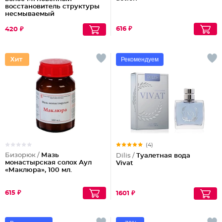
восстановитель структуры
несмываемый
616 ₽
420 ₽
Рекомендуем
(4)
Бизорюк /
Мазь
Dilis /
Туалетная вода
монастырская солох Аул
Vivat
«Маклюра», 100 мл.
615 ₽
1601 ₽