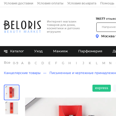
Условия доставки
Условия оплаты
Условия возврата
Помощь
116577
отзыв
Интернет-магазин
товаров для дома,
косметики и детских
игрушек
Москва
Каталог
Уход
Макияж
Парфюмерия
Д
Все бренды
0-9
A
B
C
D
E
F
G
H
I
J
K
L
M
N
Канцелярские товары
Письменные и чертежные принадлежн
express