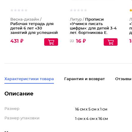
Весна-дизайн /
Литур /
Прописи
Л
Рабочая тетрадь для
«Учимся писать
«
детей 6 лет «30
цифры»: для детей 3-4
п
занятий для успешной
лет. бортникова Е.
д
подготовки к школе».
б
431 ₽
16 ₽
1
77
часть 2
Характеристики товара
Гарантия и возврат
Отзывы
Описание
Размер
16 см x 5 см x 1 см
Размер упаковки
1 см x 4 см x 16 см