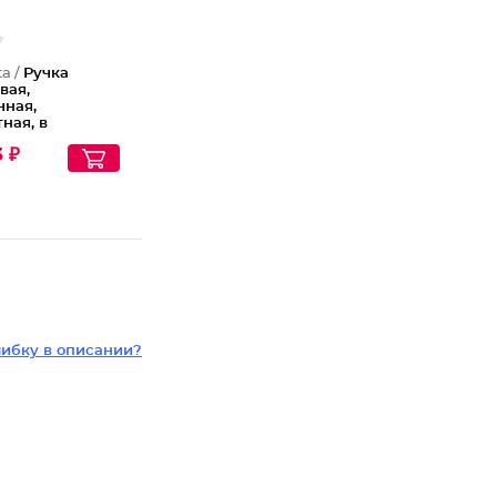
ta /
Ручка
вая,
чная,
ная, в
ковом футляре
3 ₽
с Цвет
а фиолетовый
ибку в описании?