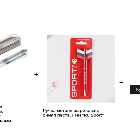
+
=
К
в
Ручка металл шариковая,
е,
синяя паста, 1 мм "Ru Sport"
с
вками