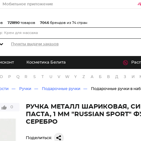
Мобильное приложение
ов
721890
товаров
7046
брендов из 74 стран
Пункты выдачи заказов
исконт
Косметика Белита
Рас
O
P
Q
R
S
T
U
V
W
Y
Z
А
Б
В
Д
З
И
ости
Ручки
Подарочные ручки
Подарочные ручки в наб
РУЧКА МЕТАЛЛ ШАРИКОВАЯ, С
0
ПАСТА, 1 ММ "RUSSIAN SPORT" 
СЕРЕБРО
Поделиться: