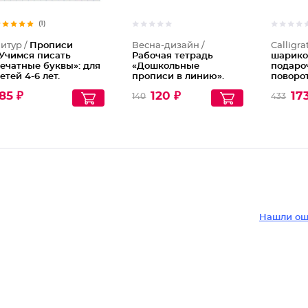
(1)
итур /
Прописи
Весна-дизайн /
Calligra
Учимся писать
Рабочая тетрадь
шарико
ечатные буквы»: для
«Дошкольные
подаро
етей 4-6 лет.
прописи в линию».
поворот
ортникова Е.
часть 2
пласти
85 ₽
120 ₽
17
140
433
Фрэнси
корпус
Нашли ош