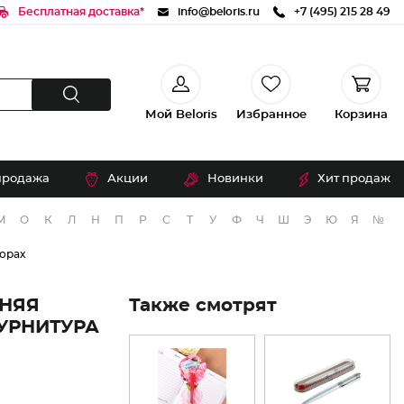
Бесплатная доставка*
info@beloris.ru
+7 (495) 215 28 49
Мой Beloris
Избранное
Корзина
продажа
Акции
Новинки
Хит продаж
М
О
К
Л
Н
П
Р
С
Т
У
Ф
Ч
Ш
Э
Ю
Я
№
орах
ИНЯЯ
Также смотрят
ФУРНИТУРА