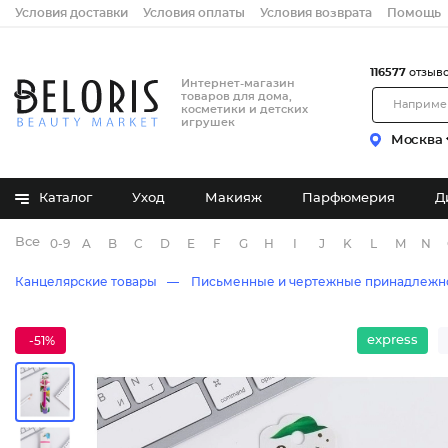
Условия доставки
Условия оплаты
Условия возврата
Помощь
116577
отзыв
Интернет-магазин
товаров для дома,
косметики и детских
игрушек
Москва
Каталог
Уход
Макияж
Парфюмерия
Д
Все бренды
0-9
A
B
C
D
E
F
G
H
I
J
K
L
M
N
Канцелярские товары
Письменные и чертежные принадлежн
express
-51%