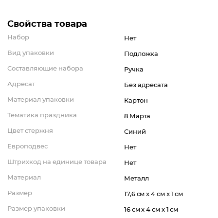
Свойства товара
Набор
Нет
Вид упаковки
Подложка
Составляющие набора
Ручка
Адресат
Без адресата
Материал упаковки
Картон
Тематика праздника
8 Марта
Цвет стержня
Синий
Европодвес
Нет
Штрихкод на единице товара
Нет
Материал
Металл
Размер
17,6 см x 4 см x 1 см
Размер упаковки
16 см x 4 см x 1 см