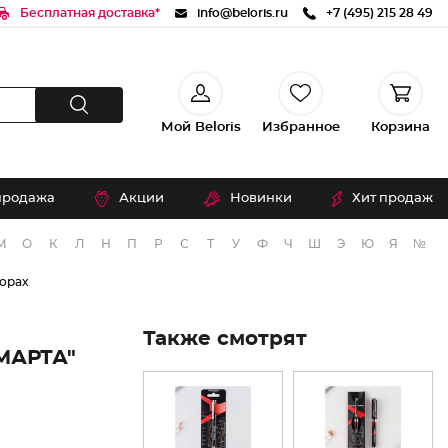
Бесплатная доставка*
info@beloris.ru
+7 (495) 215 28 49
Мой Beloris
Избранное
Корзина
продажа
Акции
Новинки
Хит продаж
М
О
К
Л
Н
П
Р
С
Т
У
Ф
Ч
Ш
Э
Ю
Я
№
орах
Также смотрят
МАРТА"