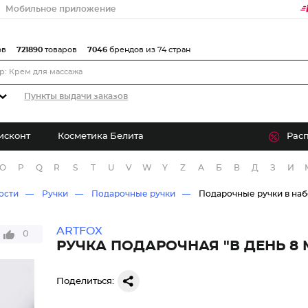
Мобильное приложение
ов
721890
товаров
7046
брендов из 74 стран
Пункты выдачи заказов
исконт
Косметика Белита
Рас
O
P
Q
R
S
T
U
V
W
Y
Z
А
Б
В
Д
З
И
ости
Ручки
Подарочные ручки
Подарочные ручки в наб
ARTFOX
0
РУЧКА ПОДАРОЧНАЯ "В ДЕНЬ 8 
Поделиться: