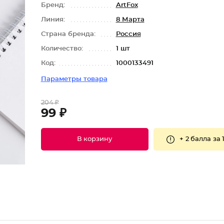
Бренд:
ArtFox
Линия:
8 Марта
Страна бренда:
Россия
Количество:
1 шт
Код:
1000133491
Параметры товара
204 ₽
99 ₽
+
2 балла
за 
В корзину