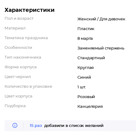
Характеристики
Пол и возраст
Женский /
Для девочек
Материал
Пластик
Тематика праздника
8 марта
Особенности
Заменяемый стержень
Тип наконечника
Стандартный
Форма корпуса
Круглая
Цвет чернил
Синий
Количество в упаковке
1 шт.
Цвет корпуса
Розовый
Подборка
Канцелярия
15 раз
добавили в список желаний