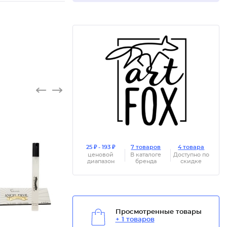
25 ₽ - 193 ₽
7 товаров
4 товара
ценовой
В каталоге
Доступно по
диапазон
бренда
скидке
Просмотренные товары
+ 1 товаров