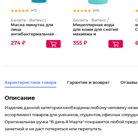
(47)
(40)
Белита - Витекс /
Белита - Витекс /
G
Маска-минутка для
Мицеллярная вода
в
лица
для кожи для снятия
C
антибактериальная -
макияжа и
глубокое очищение
тонизирования кожи
274 ₽
355 ₽
6
Бережный уход
Характеристики товара
Гарантия и возврат
Отзывы
Описание
Изделия данной категории необходимы любому человеку незав
ассортимент товаров для учеников, студентов, офисных сотрудн
Оригинальная ручка "В день 8 Марта" понравится любой пред
заметной и не даст потеряться или перепутать.