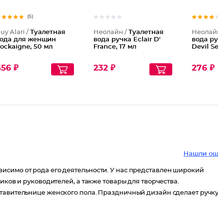
(5)
uy Alari /
Туалетная
Неолайн /
Туалетная
Неолай
ода для женщин
вода ручка Eclair D'
вода ру
ockaigne, 50 мл
France, 17 мл
Devil S
56 ₽
232 ₽
276 ₽
Нашли ош
исимо от рода его деятельности. У нас представлен широкий
иков и руководителей, а также товары для творчества.
ставительнице женского пола. Праздничный дизайн сделает ручк