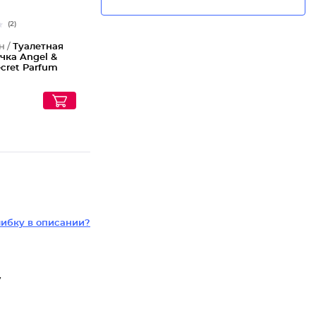
(2)
н /
Туалетная
чка Angel &
ecret Parfum
ибку в описании?
у